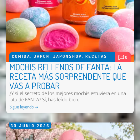
Nombre *
Email *
Comentario *
COMIDA
,
JAPON
,
JAPONSHOP
,
RECETAS
0
MOCHIS RELLENOS DE FANTA: LA
RECETA MÁS SORPRENDENTE QUE
VAS A PROBAR
¿Y si el secreto de los mejores mochis estuviera en una
lata de FANTA? Sí, has leído bien.
Sigue leyendo →
Enviar
30
JUNIO
2026