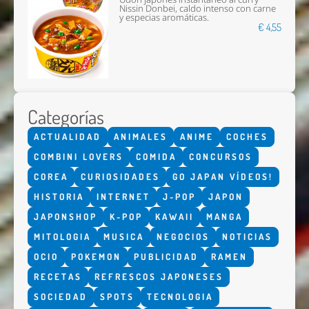
Nissin Donbei, caldo intenso con carne
y especias aromáticas.
€ 4,55
Categorías
ACTUALIDAD
ANIMALES
ANIME
COCHES
COMBINI LOVERS
COMIDA
CONCURSOS
COREA
CURIOSIDADES
GO JAPAN VÍDEOS!
HISTORIA
INTERNET
J-POP
JAPON
JAPONSHOP
K-POP
KAWAII
MANGA
MITOLOGIA
MUSICA
NEGOCIOS
NOTICIAS
OCIO
POKEMON
PUBLICIDAD
RAMEN
RECETAS
REFRESCOS JAPONESES
SOCIEDAD
SPOTS
TECNOLOGIA