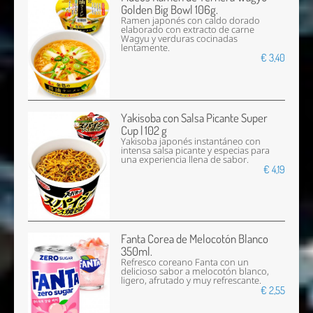
Golden Big Bowl 106g.
Ramen japonés con caldo dorado
elaborado con extracto de carne
Wagyu y verduras cocinadas
lentamente.
€ 3,40
Yakisoba con Salsa Picante Super
Cup | 102 g
Yakisoba japonés instantáneo con
intensa salsa picante y especias para
una experiencia llena de sabor.
€ 4,19
Fanta Corea de Melocotón Blanco
350ml.
Refresco coreano Fanta con un
delicioso sabor a melocotón blanco,
ligero, afrutado y muy refrescante.
€ 2,55