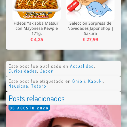
Fideos Yakisoba Matsuri
Selección Sorpresa de
con Mayonesa Kewpie
Novedades JaponShop |
171g.
Sakura
€ 4,25
€ 27,99
Este post fue publicado en
Actualidad
,
Curiosidades
,
Japon
Este post fue etiquetado en
Ghibli
,
Kabuki
,
Nausicaa
,
Totoro
Posts relacionados
03
AGOSTO
2026