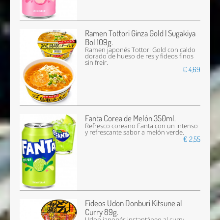
Ramen Tottori Ginza Gold | Sugakiya
Bol 109g.
Ramen japonés Tottori Gold con caldo
dorado de hueso de res y fideos finos
sin freír.
€ 4,69
Fanta Corea de Melón 350ml.
Refresco coreano Fanta con un intenso
y refrescante sabor a melón verde.
€ 2,55
Fideos Udon Donburi Kitsune al
Curry 89g.
Udon japonés instantáneo al curry