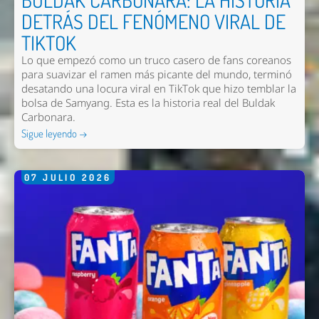
BULDAK CARBONARA: LA HISTORIA
DETRÁS DEL FENÓMENO VIRAL DE
TIKTOK
Lo que empezó como un truco casero de fans coreanos
para suavizar el ramen más picante del mundo, terminó
desatando una locura viral en TikTok que hizo temblar la
bolsa de Samyang. Esta es la historia real del Buldak
Carbonara.
Sigue leyendo →
07
JULIO
2026