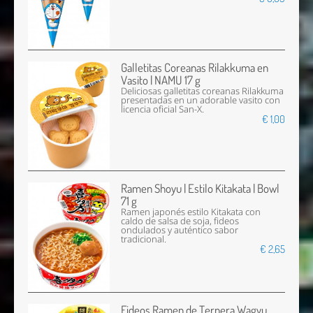
Galletitas Coreanas Rilakkuma en
Vasito | NAMU 17 g
Deliciosas galletitas coreanas Rilakkuma
presentadas en un adorable vasito con
licencia oficial San-X.
€ 1,00
Ramen Shoyu | Estilo Kitakata | Bowl
71 g
Ramen japonés estilo Kitakata con
caldo de salsa de soja, fideos
ondulados y auténtico sabor
tradicional.
€ 2,65
Fideos Ramen de Ternera Wagyu