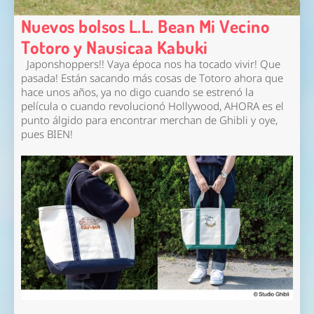
Nuevos bolsos L.L. Bean Mi Vecino
Totoro y Nausicaa Kabuki
Japonshoppers!! Vaya época nos ha tocado vivir! Que
pasada! Están sacando más cosas de Totoro ahora que
hace unos años, ya no digo cuando se estrenó la
película o cuando revolucionó Hollywood, AHORA es el
punto álgido para encontrar merchan de Ghibli y oye,
pues BIEN!