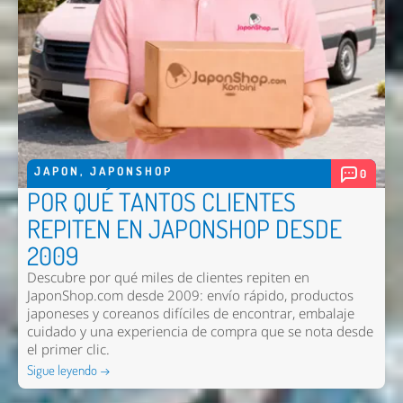
JAPON
,
JAPONSHOP
0
POR QUÉ TANTOS CLIENTES
REPITEN EN JAPONSHOP DESDE
2009
Descubre por qué miles de clientes repiten en
JaponShop.com desde 2009: envío rápido, productos
japoneses y coreanos difíciles de encontrar, embalaje
cuidado y una experiencia de compra que se nota desde
el primer clic.
Sigue leyendo →