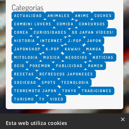
Categorías
ACTUALIDAD
ANIMALES
ANIME
COCHES
COMBINI LOVERS
COMIDA
CONCURSOS
COREA
CURIOSIDADES
GO JAPAN VÍDEOS!
HISTORIA
INTERNET
J-POP
JAPON
JAPONSHOP
K-POP
KAWAII
MANGA
MITOLOGIA
MUSICA
NEGOCIOS
NOTICIAS
OCIO
POKEMON
PUBLICIDAD
RAMEN
RECETAS
REFRESCOS JAPONESES
SOCIEDAD
SPOTS
TECNOLOGIA
TERREMOTO JAPON
TOKYO
TRADICIONES
TURISMO
TV
VIDEO
×
Esta web utiliza cookies