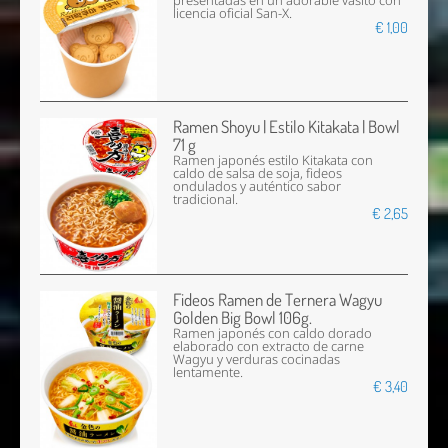
presentadas en un adorable vasito con
licencia oficial San-X.
€ 1,00
Ramen Shoyu | Estilo Kitakata | Bowl
71 g
Ramen japonés estilo Kitakata con
caldo de salsa de soja, fideos
ondulados y auténtico sabor
tradicional.
€ 2,65
Fideos Ramen de Ternera Wagyu
Golden Big Bowl 106g.
Ramen japonés con caldo dorado
elaborado con extracto de carne
Wagyu y verduras cocinadas
lentamente.
€ 3,40