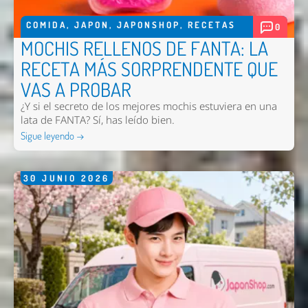
COMIDA
,
JAPON
,
JAPONSHOP
,
RECETAS
0
MOCHIS RELLENOS DE FANTA: LA
Enviar
RECETA MÁS SORPRENDENTE QUE
VAS A PROBAR
¿Y si el secreto de los mejores mochis estuviera en una
lata de FANTA? Sí, has leído bien.
Sigue leyendo →
30
JUNIO
2026