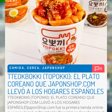
COMIDA
,
COREA
,
JAPONSHOP
0
TTEOKBOKKI (TOPOKKI): EL PLATO
COREANO QUE JAPONSHOP.COM
LLEVÓ A LOS HOGARES ESPAÑOLES
TTEOKBOKKI (TOPOKKI): EL PLATO COREANO QUE
JAPONSHOP.COM LLEVÓ A LOS HOGARES
ESPAÑOLESJaponShop.com fue la primera tienda online