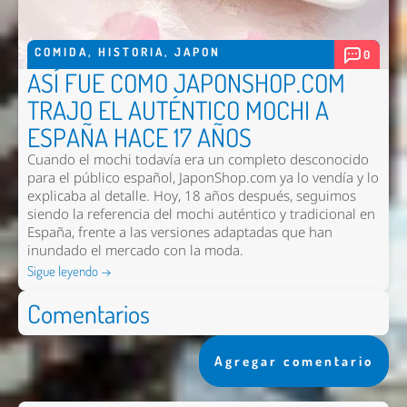
COMIDA
,
HISTORIA
,
JAPON
0
ASÍ FUE COMO JAPONSHOP.COM
TRAJO EL AUTÉNTICO MOCHI A
ESPAÑA HACE 17 AÑOS
Cuando el mochi todavía era un completo desconocido
para el público español, JaponShop.com ya lo vendía y lo
explicaba al detalle. Hoy, 18 años después, seguimos
siendo la referencia del mochi auténtico y tradicional en
España, frente a las versiones adaptadas que han
inundado el mercado con la moda.
Sigue leyendo →
Comentarios
Agregar comentario