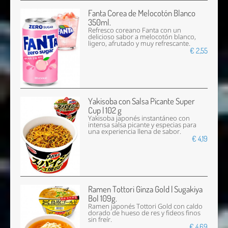
Fanta Corea de Melocotón Blanco
350ml.
Refresco coreano Fanta con un
delicioso sabor a melocotón blanco,
ligero, afrutado y muy refrescante.
€ 2,55
Yakisoba con Salsa Picante Super
Cup | 102 g
Yakisoba japonés instantáneo con
intensa salsa picante y especias para
una experiencia llena de sabor.
€ 4,19
Ramen Tottori Ginza Gold | Sugakiya
Bol 109g.
Ramen japonés Tottori Gold con caldo
dorado de hueso de res y fideos finos
sin freír.
€ 4,69