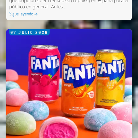
que popularizó el Tteokbokki (Topokki) en España para el
público en general. Antes...
Sigue leyendo →
07
JULIO
2026
Nombre *
Email *
Comentario *