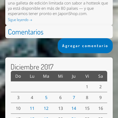
una galleta de edición limitada con sabor a hotteok que
ya está disponible en más de 80 países — y que
esperamos tener pronto en
JaponShop.com
.
Sigue leyendo →
Comentarios
Agregar comentario
Diciembre 2017
Do
Lu
Ma
Mi
Ju
Vi
Sa
1
2
3
4
5
6
7
8
9
10
11
12
13
14
15
16