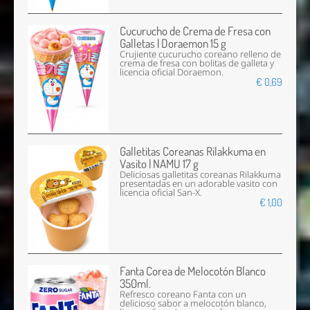
Cucurucho de Crema de Fresa con
Galletas | Doraemon 15 g
Crujiente cucurucho coreano relleno de
crema de fresa con bolitas de galleta y
licencia oficial Doraemon.
€ 0,69
Galletitas Coreanas Rilakkuma en
Vasito | NAMU 17 g
Deliciosas galletitas coreanas Rilakkuma
presentadas en un adorable vasito con
licencia oficial San-X.
€ 1,00
Fanta Corea de Melocotón Blanco
350ml.
Refresco coreano Fanta con un
delicioso sabor a melocotón blanco,