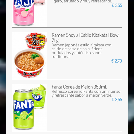
ligero, afrutado y muy refrescante.
€ 2,55
Ramen Shoyu | Estilo Kitakata | Bowl
71 g
Ramen japonés estilo Kitakata con
caldo de salsa de soja, fideos
ondulados y auténtico sabor
tradicional.
€ 2,79
Fanta Corea de Melón 350ml.
Refresco coreano Fanta con un intenso
y refrescante sabor a melón verde.
€ 2,55