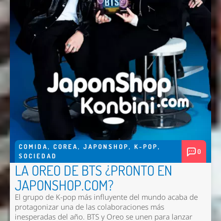
COMIDA
,
COREA
,
JAPONSHOP
,
K-POP
,
0
SOCIEDAD
LA OREO DE BTS ¿PRONTO EN
JAPONSHOP.COM?
El grupo de K-pop más influyente del mundo acaba de
protagonizar una de las colaboraciones más
inesperadas del año. BTS y Oreo se unen para lanzar