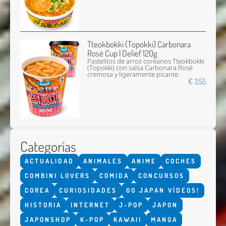
Tteokbokki (Topokki) Carbonara
Rosé Cup | Delief 120g
Pastelitos de arroz coreanos Tteokbokki
(Topokki) con salsa Carbonara Rosé
cremosa y ligeramente picante.
€ 3,55
Categorías
ACTUALIDAD
ANIMALES
ANIME
COCHES
COMBINI LOVERS
COMIDA
CONCURSOS
COREA
CURIOSIDADES
GO JAPAN VÍDEOS!
HISTORIA
INTERNET
J-POP
JAPON
JAPONSHOP
K-POP
KAWAII
MANGA