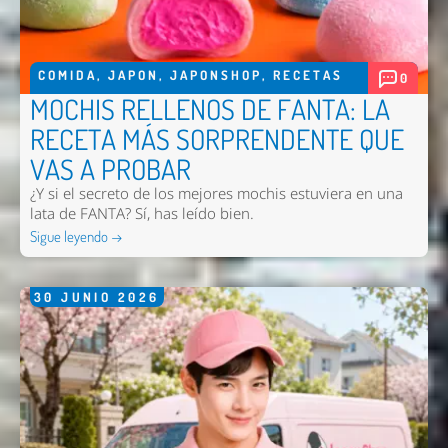
COMIDA
,
JAPON
,
JAPONSHOP
,
RECETAS
0
MOCHIS RELLENOS DE FANTA: LA
RECETA MÁS SORPRENDENTE QUE
VAS A PROBAR
¿Y si el secreto de los mejores mochis estuviera en una
lata de FANTA? Sí, has leído bien.
Sigue leyendo →
30
JUNIO
2026