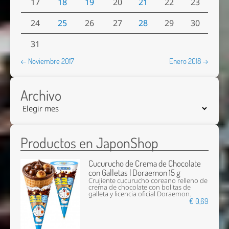
17
18
19
20
21
22
23
24
25
26
27
28
29
30
31
← Noviembre 2017
Enero 2018 →
Archivo
Productos en JaponShop
Cucurucho de Crema de Chocolate
con Galletas | Doraemon 15 g
Crujiente cucurucho coreano relleno de
crema de chocolate con bolitas de
galleta y licencia oficial Doraemon.
€ 0,69