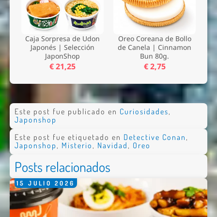
Caja Sorpresa de Udon
Oreo Coreana de Bollo
Japonés | Selección
de Canela | Cinnamon
JaponShop
Bun 80g.
€ 21,25
€ 2,75
Este post fue publicado en
Curiosidades
,
Japonshop
Este post fue etiquetado en
Detective Conan
,
Japonshop
,
Misterio
,
Navidad
,
Oreo
Posts relacionados
15
JULIO
2026