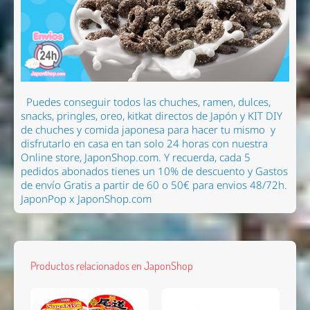
Puedes conseguir todos las chuches, ramen
, dulces,
snacks, pringles, oreo, kitkat directos de Japón y KIT DIY
de chuches y comida japonesa para hacer tu mismo
y
disfrutarlo en casa en tan solo 24 horas con nuestra
Online store, JaponShop.com.
Y recuerda, cada 5
pedidos abonados tienes un 10% de descuento y Gastos
de envío Gratis a partir de 60 o 50€ para envios 48/72h.
JaponPop x JaponShop.com
Productos relacionados en JaponShop