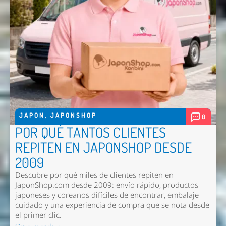
JAPON
,
JAPONSHOP
0
POR QUÉ TANTOS CLIENTES
REPITEN EN JAPONSHOP DESDE
2009
Descubre por qué miles de clientes repiten en
JaponShop.com desde 2009: envío rápido, productos
japoneses y coreanos difíciles de encontrar, embalaje
cuidado y una experiencia de compra que se nota desde
el primer clic.