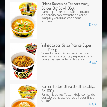
Fideos Ramen de Ternera Wagyu
Golden Big Bowl 106g.
Ramen japonés con caldo dorado
elaborado con extracto de carne
Wagyu y verduras cocinadas
lentamente.
€ 3,59
Yakisoba con Salsa Picante Super
Cup | 102 g
Yakisoba japonés instantáneo con
intensa salsa picante y especias para
una experiencia llena de sabor.
€ 4,49
Ramen Tottori Ginza Gold | Sugakiya
Bol 109g.
Ramen japonés Tottori Gold con caldo
dorado de hueso de res y fideos finos
sin freír.
€ 4,89