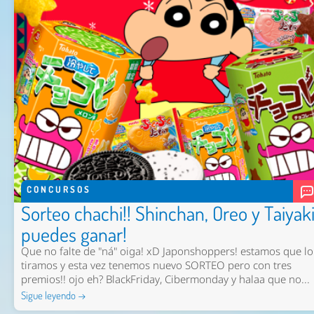
CONCURSOS
Sorteo chachi!! Shinchan, Oreo y Taiyak
puedes ganar!
Que no falte de "ná" oiga! xD Japonshoppers! estamos que lo
tiramos y esta vez tenemos nuevo SORTEO pero con tres
premios!! ojo eh? BlackFriday, Cibermonday y halaa que no...
Sigue leyendo →