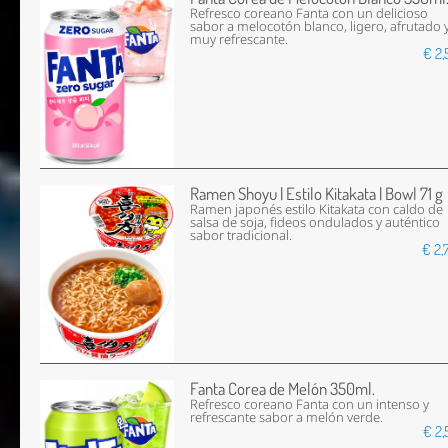
Refresco coreano Fanta con un delicioso
sabor a melocotón blanco, ligero, afrutado 
muy refrescante.
€ 2,
Ramen Shoyu | Estilo Kitakata | Bowl 71 g
Ramen japonés estilo Kitakata con caldo de
salsa de soja, fideos ondulados y auténtico
sabor tradicional.
€ 2,
Fanta Corea de Melón 350ml.
Refresco coreano Fanta con un intenso y
refrescante sabor a melón verde.
€ 2,