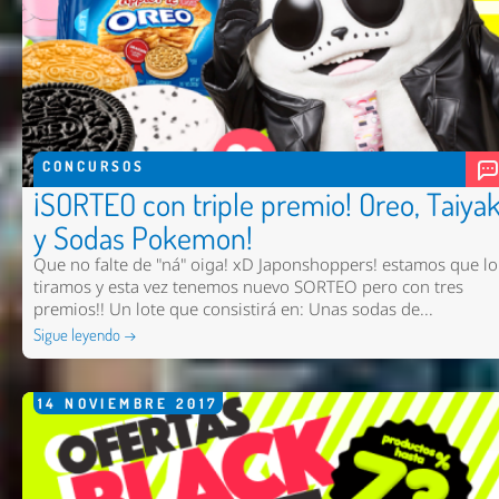
CONCURSOS
¡SORTEO con triple premio! Oreo, Taiyak
y Sodas Pokemon!
Que no falte de "ná" oiga! xD Japonshoppers! estamos que lo
tiramos y esta vez tenemos nuevo SORTEO pero con tres
premios!! Un lote que consistirá en: Unas sodas de...
Sigue leyendo →
14
NOVIEMBRE
2017