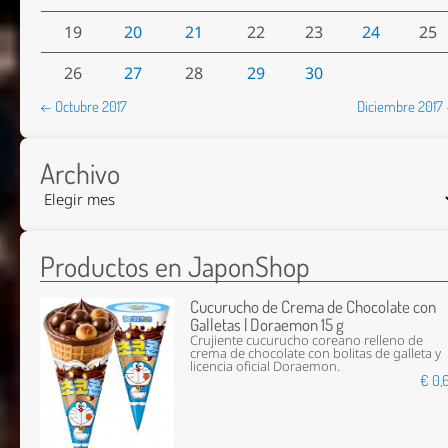
19
20
21
22
23
24
25
26
27
28
29
30
← Octubre 2017
Diciembre 2017
Archivo
Productos en JaponShop
Cucurucho de Crema de Chocolate con
Galletas | Doraemon 15 g
Crujiente cucurucho coreano relleno de
crema de chocolate con bolitas de galleta y
licencia oficial Doraemon.
€ 0,