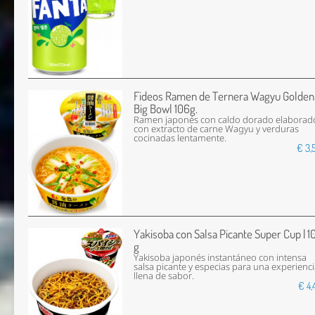
Fideos Ramen de Ternera Wagyu Golden
Big Bowl 106g.
Ramen japonés con caldo dorado elaborad
con extracto de carne Wagyu y verduras
cocinadas lentamente.
€ 3,
Yakisoba con Salsa Picante Super Cup | 1
g
Yakisoba japonés instantáneo con intensa
salsa picante y especias para una experienc
llena de sabor.
€ 4,