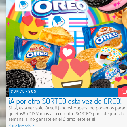
CONCURSOS
¡A por otro SORTEO esta vez de OREO!
Si, si, esta vez sólo Oreo!! Japonshoppers! no podemos parar
quietos!! xDD Vamos allá con otro SORTEO para alegraos la
semana, si no ganaste en el último, este es el...
Sigue leyendo →