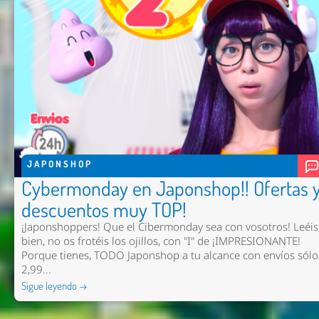
JAPONSHOP
Cybermonday en Japonshop!! Ofertas 
descuentos muy TOP!
¡Japonshoppers! Que el Cibermonday sea con vosotros! Leéis
bien, no os frotéis los ojillos, con "I" de ¡IMPRESIONANTE!
Porque tienes, TODO Japonshop a tu alcance con envíos sólo
2,99...
Sigue leyendo →