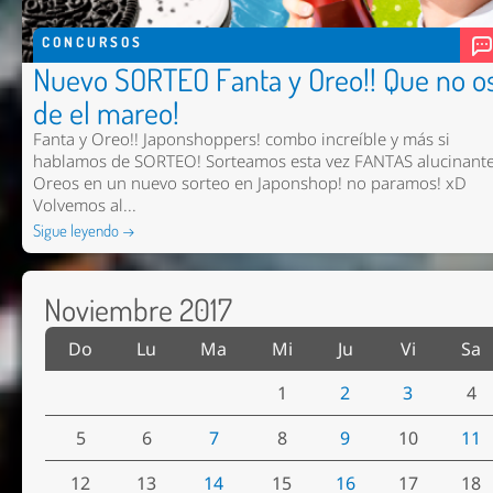
CONCURSOS
Nuevo SORTEO Fanta y Oreo!! Que no o
de el mareo!
Fanta y Oreo!! Japonshoppers! combo increíble y más si
hablamos de SORTEO! Sorteamos esta vez FANTAS alucinante
Oreos en un nuevo sorteo en Japonshop! no paramos! xD
Volvemos al...
Sigue leyendo →
Noviembre 2017
Do
Lu
Ma
Mi
Ju
Vi
Sa
1
2
3
4
5
6
7
8
9
10
11
12
13
14
15
16
17
18