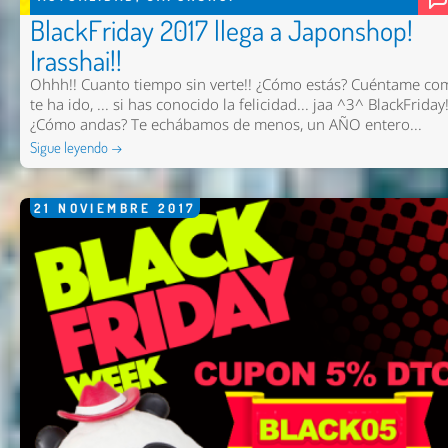
BlackFriday 2017 llega a Japonshop!
Irasshai!!
Ohhh!! Cuanto tiempo sin verte!! ¿Cómo estás? Cuéntame co
te ha ido, ... si has conocido la felicidad... jaa ^3^ BlackFriday!
¿Cómo andas? Te echábamos de menos, un AÑO entero...
Sigue leyendo →
21
NOVIEMBRE
2017