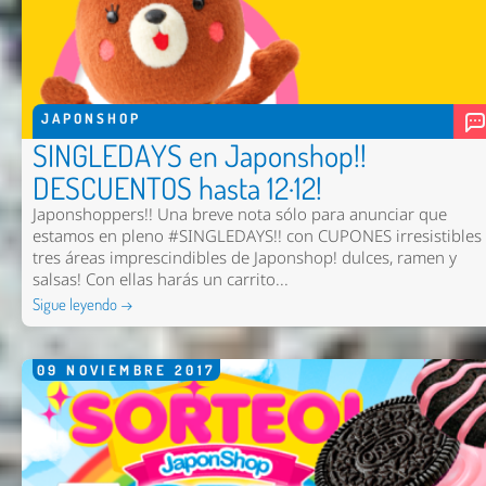
JAPONSHOP
SINGLEDAYS en Japonshop!!
DESCUENTOS hasta 12·12!
Japonshoppers!! Una breve nota sólo para anunciar que
estamos en pleno #SINGLEDAYS!! con CUPONES irresistibles
tres áreas imprescindibles de Japonshop! dulces, ramen y
salsas! Con ellas harás un carrito...
Sigue leyendo →
09
NOVIEMBRE
2017