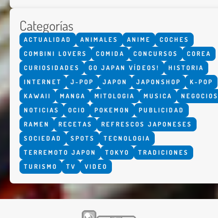
Categorías
ACTUALIDAD
ANIMALES
ANIME
COCHES
COMBINI LOVERS
COMIDA
CONCURSOS
COREA
CURIOSIDADES
GO JAPAN VÍDEOS!
HISTORIA
INTERNET
J-POP
JAPON
JAPONSHOP
K-POP
KAWAII
MANGA
MITOLOGIA
MUSICA
NEGOCIO
NOTICIAS
OCIO
POKEMON
PUBLICIDAD
RAMEN
RECETAS
REFRESCOS JAPONESES
SOCIEDAD
SPOTS
TECNOLOGIA
TERREMOTO JAPON
TOKYO
TRADICIONES
TURISMO
TV
VIDEO