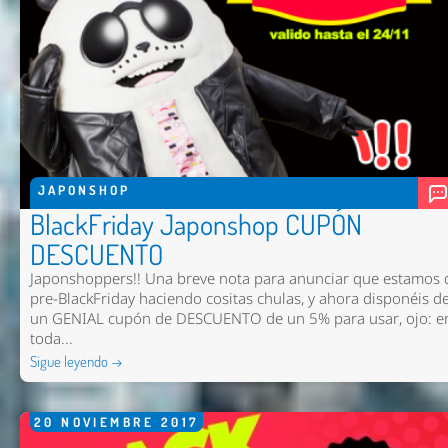
JAPONSHOP
BlackFriday Japonshop CUPÓN
DESCUENTO
Japonshoppers!! Una breve nota para anunciar que estamos 
pre-BlackFriday haciendo cositas chulas, y ahora disponéis d
un GENIAL cupón de DESCUENTO de un 5% para usar, ojo: e
toda...
Sigue leyendo →
20
NOVIEMBRE
2017