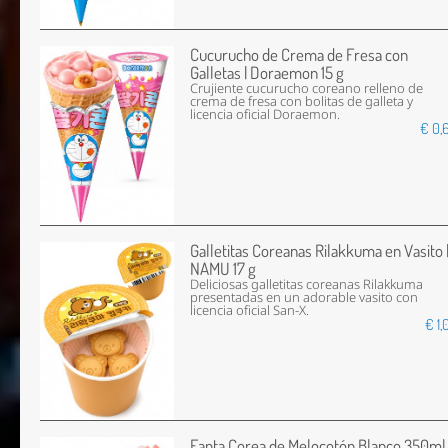
Cucurucho de Crema de Fresa con
Galletas | Doraemon 15 g
Crujiente cucurucho coreano relleno de
crema de fresa con bolitas de galleta y
licencia oficial Doraemon.
€ 0,
Galletitas Coreanas Rilakkuma en Vasito 
NAMU 17 g
Deliciosas galletitas coreanas Rilakkuma
presentadas en un adorable vasito con
licencia oficial San-X.
€ 1,
Fanta Corea de Melocotón Blanco 350ml