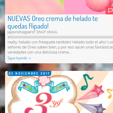
NUEVAS Oreo crema de helado te
quedas flipado!
Japonshoppers!! Shiii!! shiiiiii,
shiiiiiiiiiiiiiiiiiiiiiiiiiiiiiiiiiiiiiiiiiiiiiiiiiiiiiiiiiiiiiiiiiiiiiiiiiiiiiiiiiiiiiiiiiiiiiiiiiiii
really, helado con fresquete también! Helado todo el año! Lo
señores de Oreo saben bien, y por eso sacan unas fantástica
variedades con una deliciosa crema...
Sigue leyendo →
03
NOVIEMBRE
2017