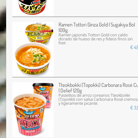
Ramen Tottori Ginza Gold | Sugakiya Bol
109g.
Ramen japonés Tottori Gold con caldo
dorado de hueso de res y fideos finos sin
freír.
€ 4,
Tteokbokki (Topokki) Carbonara Rosé C
| Delief 120g
Pastelitos de arroz coreanos Tteokbokki
(Topokki) con salsa Carbonara Rosé cremos
y ligeramente picante.
€ 3,