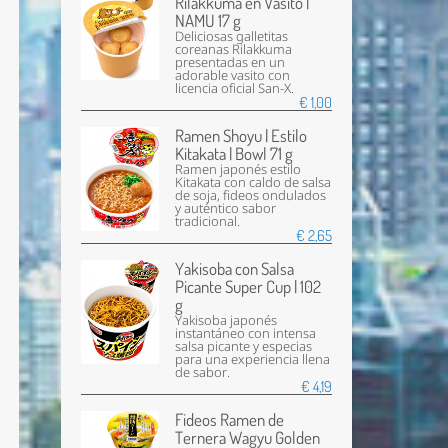
Rilakkuma en Vasito |
NAMU 17 g
Deliciosas galletitas
coreanas Rilakkuma
presentadas en un
adorable vasito con
licencia oficial San-X.
€ 1,00
Ramen Shoyu | Estilo
Kitakata | Bowl 71 g
Ramen japonés estilo
Kitakata con caldo de salsa
de soja, fideos ondulados
y auténtico sabor
tradicional.
€ 2,65
Yakisoba con Salsa
Picante Super Cup | 102
g
Yakisoba japonés
instantáneo con intensa
salsa picante y especias
para una experiencia llena
de sabor.
€ 4,19
Fideos Ramen de
Ternera Wagyu Golden