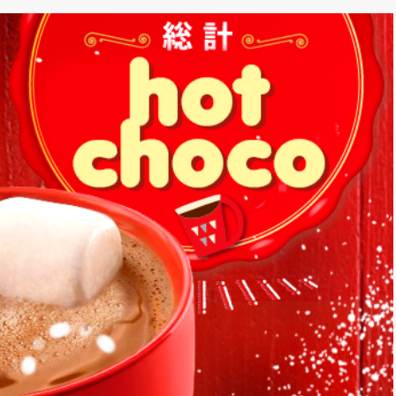
*
rio *