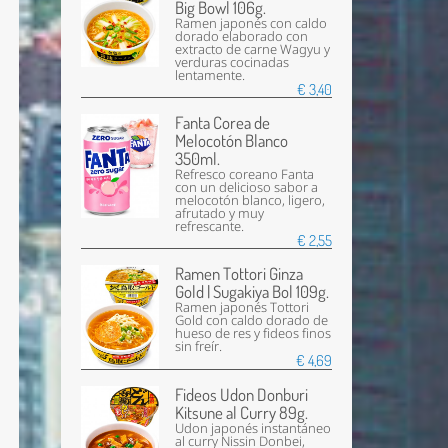
Big Bowl 106g.
Ramen japonés con caldo
dorado elaborado con
extracto de carne Wagyu y
verduras cocinadas
lentamente.
€ 3,40
Fanta Corea de
Melocotón Blanco
350ml.
Refresco coreano Fanta
con un delicioso sabor a
melocotón blanco, ligero,
afrutado y muy
refrescante.
€ 2,55
Ramen Tottori Ginza
Gold | Sugakiya Bol 109g.
Ramen japonés Tottori
Gold con caldo dorado de
hueso de res y fideos finos
sin freír.
€ 4,69
Fideos Udon Donburi
Kitsune al Curry 89g.
Udon japonés instantáneo
al curry Nissin Donbei,