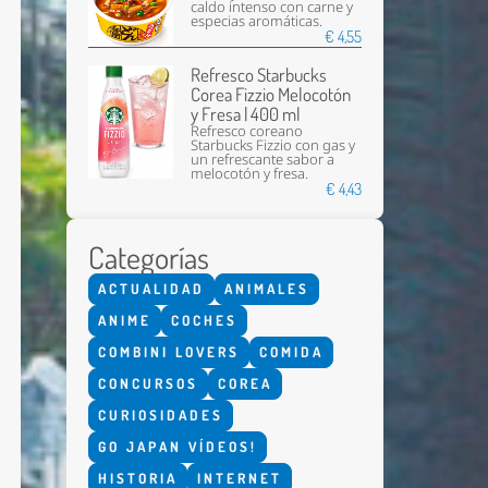
caldo intenso con carne y
especias aromáticas.
€ 4,55
Refresco Starbucks
Corea Fizzio Melocotón
y Fresa | 400 ml
Refresco coreano
Starbucks Fizzio con gas y
un refrescante sabor a
melocotón y fresa.
€ 4,43
Enviar
Categorías
ACTUALIDAD
ANIMALES
ANIME
COCHES
COMBINI LOVERS
COMIDA
CONCURSOS
COREA
CURIOSIDADES
GO JAPAN VÍDEOS!
HISTORIA
INTERNET