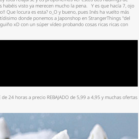
s habéis visto ya merecen mucho la pena. Y es que hacía 7, ojo
!! Que locura es esta? o_O y bueno, pues Inés ha vuelto más
ertídisimo donde ponemos a Japonshop en StrangerThings "del
guiño xD con un súper vídeo probando cosas ricas ricas con
de 24 horas a precio REBAJADO de 5,99 a 4,95 y muchas ofertas