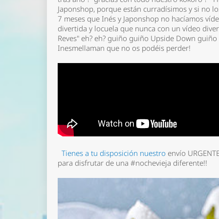
Japonshop, porque están curradísimos y si no lo
7 meses que Inés y Japonshop no hacíamos vídeo
divertida y locuela que nunca con un vídeo div
Reves" eh? eh? guiño guiño Upside Down guiño 
Inesmellaman que no os podéis perder!
Tienes a tu disposición nuestro
envío URGENTE 
para disfrutar de una #nochevieja diferente!!