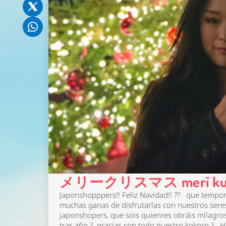
メリークリスマス merī kur
Japonshopppers!! Feliz Navidad!! ?? que tempo
muchas ganas de disfrutarlas con nuestros seres
japonshopers, que sois quienres obráis milagro
tras año ? gracias con todo nuestro kokoro ? H