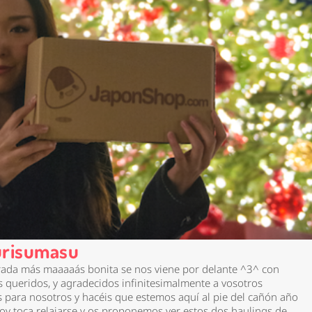
isumasu
rada más maaaaás bonita se nos viene por delante ^3^ con
 queridos, y agradecidos infinitesimalmente a vosotros
s para nosotros y hacéis que estemos aquí al pie del cañón año
oy toca relajarse y os proponemos ver estos dos haulings de