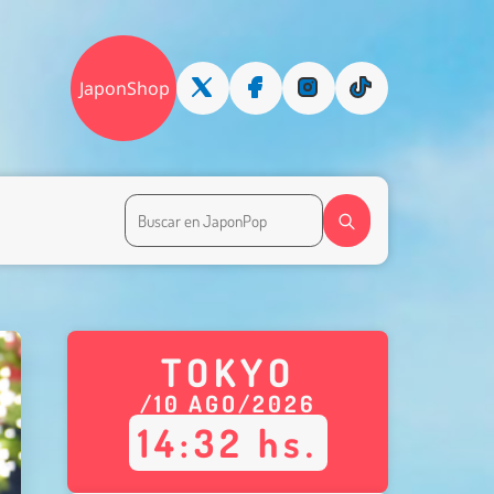
JaponShop
TOKYO
/
10
AGO
/
2026
14
:
32
hs.