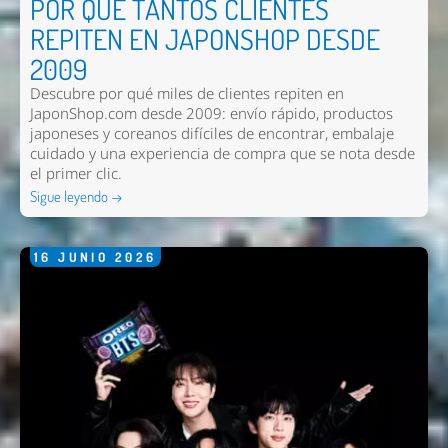
POR QUÉ TANTOS CLIENTES
REPITEN EN JAPONSHOP DESDE
2009
Descubre por qué miles de clientes repiten en
JaponShop.com desde 2009: envío rápido, productos
japoneses y coreanos difíciles de encontrar, embalaje
cuidado y una experiencia de compra que se nota desde
el primer clic.
Sigue leyendo →
16
JUNIO
2026