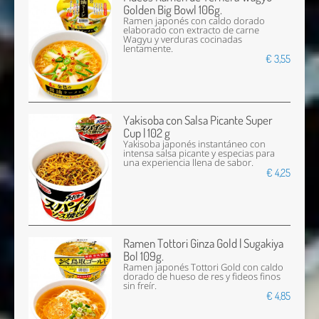
Golden Big Bowl 106g.
Ramen japonés con caldo dorado
elaborado con extracto de carne
Wagyu y verduras cocinadas
lentamente.
€ 3,55
Yakisoba con Salsa Picante Super
Cup | 102 g
Yakisoba japonés instantáneo con
intensa salsa picante y especias para
una experiencia llena de sabor.
€ 4,25
Ramen Tottori Ginza Gold | Sugakiya
Bol 109g.
Ramen japonés Tottori Gold con caldo
dorado de hueso de res y fideos finos
sin freír.
€ 4,85