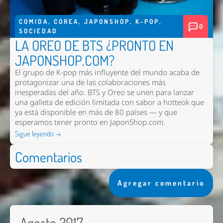
COMIDA
,
COREA
,
JAPONSHOP
,
K-POP
,
0
SOCIEDAD
LA OREO DE BTS ¿PRONTO EN
JAPONSHOP.COM?
El grupo de K-pop más influyente del mundo acaba de
protagonizar una de las colaboraciones más
inesperadas del año. BTS y Oreo se unen para lanzar
una galleta de edición limitada con sabor a hotteok que
ya está disponible en más de 80 países — y que
esperamos tener pronto en
JaponShop.com
.
Sigue leyendo →
Comentarios
Agregar comentario
Agosto 2017