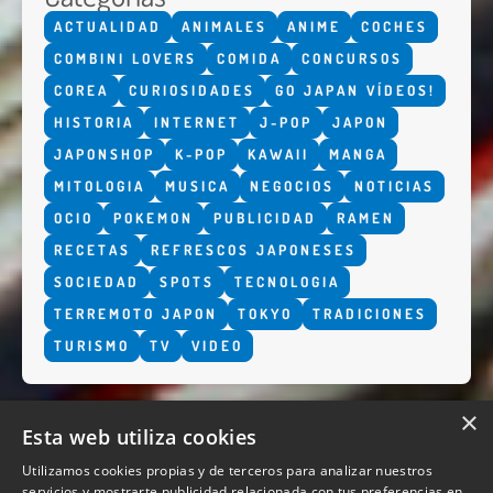
ACTUALIDAD
ANIMALES
ANIME
COCHES
COMBINI LOVERS
COMIDA
CONCURSOS
COREA
CURIOSIDADES
GO JAPAN VÍDEOS!
HISTORIA
INTERNET
J-POP
JAPON
JAPONSHOP
K-POP
KAWAII
MANGA
MITOLOGIA
MUSICA
NEGOCIOS
NOTICIAS
OCIO
POKEMON
PUBLICIDAD
RAMEN
RECETAS
REFRESCOS JAPONESES
SOCIEDAD
SPOTS
TECNOLOGIA
TERREMOTO JAPON
TOKYO
TRADICIONES
TURISMO
TV
VIDEO
×
Esta web utiliza cookies
Utilizamos cookies propias y de terceros para analizar nuestros
servicios y mostrarte publicidad relacionada con tus preferencias en