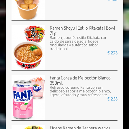
Ramen Shoyu | Estilo Kitakata | Bowl
71 g
Ramen japonés estilo Kitakata con
caldo de salsa de soja, fideos
ondulados y auténtico sabor
tradicional.
€ 2,75
Fanta Corea de Melocotón Blanco
350ml.
Refresco coreano Fanta con un
delicioso sabor a melocotón blanco,
ligero, afrutado y muy refrescante.
€ 2,55
Fideos Ramen de Ternera Wagyu