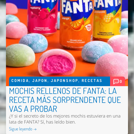
Email *
Comentario *
COMIDA
,
JAPON
,
JAPONSHOP
,
RECETAS
0
Enviar
MOCHIS RELLENOS DE FANTA: LA
RECETA MÁS SORPRENDENTE QUE
VAS A PROBAR
¿Y si el secreto de los mejores mochis estuviera en una
lata de FANTA? Sí, has leído bien.
Sigue leyendo →