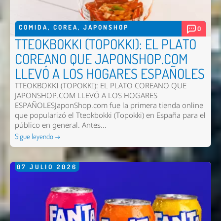
COMIDA
,
COREA
,
JAPONSHOP
0
TTEOKBOKKI (TOPOKKI): EL PLATO
COREANO QUE JAPONSHOP.COM
LLEVÓ A LOS HOGARES ESPAÑOLES
TTEOKBOKKI (TOPOKKI): EL PLATO COREANO QUE
JAPONSHOP.COM LLEVÓ A LOS HOGARES
ESPAÑOLESJaponShop.com fue la primera tienda online
que popularizó el Tteokbokki (Topokki) en España para el
público en general. Antes...
Sigue leyendo →
07
JULIO
2026
Nombre *