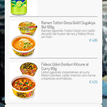
Ramen Tottori Ginza Gold | Sugakiya
Bol 109g.
Ramen japonés Tottori Gold con caldo
dorado de hueso de res y fideos finos
sin freír.
€ 4,85
Fideos Udon Donburi Kitsune al
Curry 89g.
Udon japonés instantáneo al curry
Nissin Donbei, caldo intenso con carne
y especias aromáticas.
€ 4,55