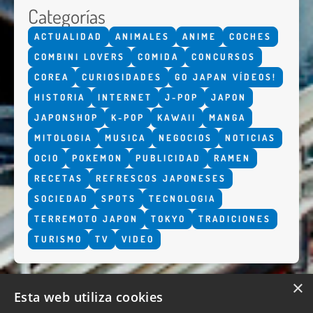
Categorías
ACTUALIDAD
ANIMALES
ANIME
COCHES
COMBINI LOVERS
COMIDA
CONCURSOS
COREA
CURIOSIDADES
GO JAPAN VÍDEOS!
HISTORIA
INTERNET
J-POP
JAPON
JAPONSHOP
K-POP
KAWAII
MANGA
MITOLOGIA
MUSICA
NEGOCIOS
NOTICIAS
OCIO
POKEMON
PUBLICIDAD
RAMEN
RECETAS
REFRESCOS JAPONESES
SOCIEDAD
SPOTS
TECNOLOGIA
TERREMOTO JAPON
TOKYO
TRADICIONES
TURISMO
TV
VIDEO
×
Esta web utiliza cookies