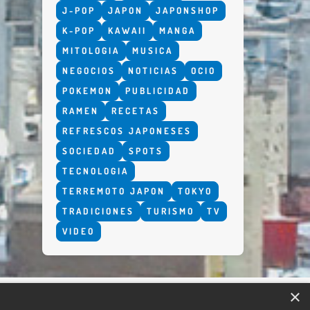
J-POP
JAPON
JAPONSHOP
K-POP
KAWAII
MANGA
MITOLOGIA
MUSICA
NEGOCIOS
NOTICIAS
OCIO
POKEMON
PUBLICIDAD
RAMEN
RECETAS
REFRESCOS JAPONESES
SOCIEDAD
SPOTS
TECNOLOGIA
TERREMOTO JAPON
TOKYO
TRADICIONES
TURISMO
TV
VIDEO
×