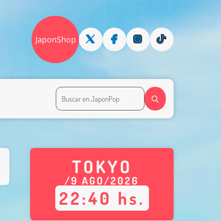
JaponShop
TOKYO
/
9
AGO
/
2026
22
:
40
hs.