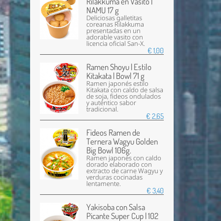
Rilakkuma en Vasito |
NAMU 17 g
Deliciosas galletitas
coreanas Rilakkuma
presentadas en un
adorable vasito con
licencia oficial San-X.
€ 1,00
Ramen Shoyu | Estilo
Kitakata | Bowl 71 g
Ramen japonés estilo
Kitakata con caldo de salsa
de soja, fideos ondulados
y auténtico sabor
tradicional.
€ 2,65
Fideos Ramen de
Ternera Wagyu Golden
Big Bowl 106g.
Ramen japonés con caldo
dorado elaborado con
extracto de carne Wagyu y
verduras cocinadas
lentamente.
€ 3,40
Yakisoba con Salsa
Picante Super Cup | 102