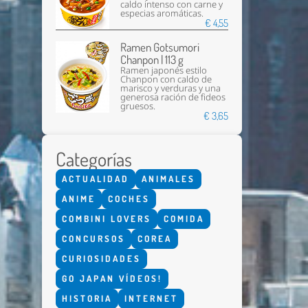
caldo intenso con carne y
especias aromáticas.
€ 4,55
Ramen Gotsumori
Chanpon | 113 g
Ramen japonés estilo
Chanpon con caldo de
marisco y verduras y una
generosa ración de fideos
gruesos.
€ 3,65
Categorías
ACTUALIDAD
ANIMALES
ANIME
COCHES
COMBINI LOVERS
COMIDA
CONCURSOS
COREA
CURIOSIDADES
GO JAPAN VÍDEOS!
HISTORIA
INTERNET