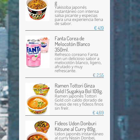
g
Yakisoba japonés
instantáneo con intensa
salsa picante y especias
para una experiencia llena
de sabor.
€ 4,19
Fanta Corea de
Melocotón Blanco
350ml.
Refresco coreano Fanta
con un delicioso sabor a
melocotón blanco, ligero,
afrutado y muy
refrescante.
€ 2,55
Ramen Tottori Ginza
Gold | Sugakiya Bol 109g.
Ramen japonés Tottori
Gold con caldo dorado de
hueso de res y fideos finos
sin freír.
€ 4,69
Fideos Udon Donburi
Kitsune al Curry 89g.
Udon japonés instantáneo
al curry Nissin Donbei,