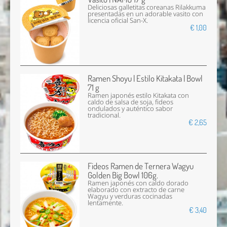
Deliciosas galletitas coreanas Rilakkuma
presentadas en un adorable vasito con
licencia oficial San-X.
€ 1,00
Ramen Shoyu | Estilo Kitakata | Bowl
71 g
Ramen japonés estilo Kitakata con
caldo de salsa de soja, fideos
ondulados y auténtico sabor
tradicional.
€ 2,65
Fideos Ramen de Ternera Wagyu
Golden Big Bowl 106g.
Ramen japonés con caldo dorado
elaborado con extracto de carne
Wagyu y verduras cocinadas
lentamente.
€ 3,40