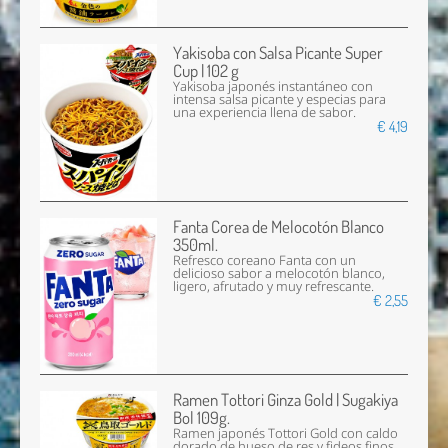
Yakisoba con Salsa Picante Super
Cup | 102 g
Yakisoba japonés instantáneo con
intensa salsa picante y especias para
una experiencia llena de sabor.
€ 4,19
Fanta Corea de Melocotón Blanco
350ml.
Refresco coreano Fanta con un
delicioso sabor a melocotón blanco,
ligero, afrutado y muy refrescante.
€ 2,55
Ramen Tottori Ginza Gold | Sugakiya
Bol 109g.
Ramen japonés Tottori Gold con caldo
dorado de hueso de res y fideos finos