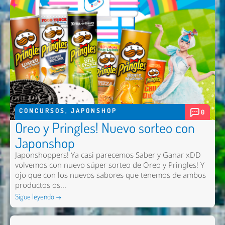
CONCURSOS
,
JAPONSHOP
0
Oreo y Pringles! Nuevo sorteo con
Japonshop
Japonshoppers! Ya casi parecemos Saber y Ganar xDD
volvemos con nuevo súper sorteo de Oreo y Pringles! Y
ojo que con los nuevos sabores que tenemos de ambos
productos os...
Sigue leyendo →