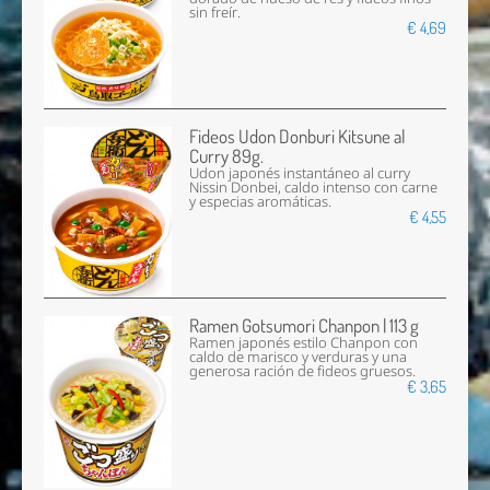
sin freír.
€ 4,69
Fideos Udon Donburi Kitsune al
Curry 89g.
Udon japonés instantáneo al curry
Nissin Donbei, caldo intenso con carne
y especias aromáticas.
€ 4,55
Ramen Gotsumori Chanpon | 113 g
Ramen japonés estilo Chanpon con
caldo de marisco y verduras y una
generosa ración de fideos gruesos.
€ 3,65