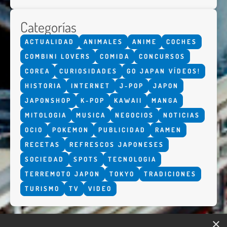
Categorías
ACTUALIDAD
ANIMALES
ANIME
COCHES
COMBINI LOVERS
COMIDA
CONCURSOS
COREA
CURIOSIDADES
GO JAPAN VÍDEOS!
HISTORIA
INTERNET
J-POP
JAPON
JAPONSHOP
K-POP
KAWAII
MANGA
MITOLOGIA
MUSICA
NEGOCIOS
NOTICIAS
OCIO
POKEMON
PUBLICIDAD
RAMEN
RECETAS
REFRESCOS JAPONESES
SOCIEDAD
SPOTS
TECNOLOGIA
TERREMOTO JAPON
TOKYO
TRADICIONES
TURISMO
TV
VIDEO
×