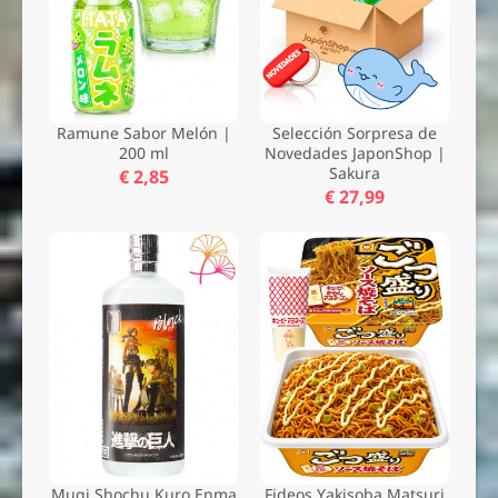
Ramune Sabor Melón |
Selección Sorpresa de
200 ml
Novedades JaponShop |
Sakura
€ 2,85
€ 27,99
Mugi Shochu Kuro Enma
Fideos Yakisoba Matsuri