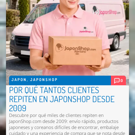
JAPON
,
JAPONSHOP
0
POR QUÉ TANTOS CLIENTES
REPITEN EN JAPONSHOP DESDE
2009
Descubre por qué miles de clientes repiten en
JaponShop.com desde 2009: envío rápido, productos
japoneses y coreanos difíciles de encontrar, embalaje
cuidado y una experiencia de compra que se nota desde