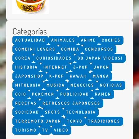
Categorías
ACTUALIDAD
ANIMALES
ANIME
COCHES
COMBINI LOVERS
COMIDA
CONCURSOS
COREA
CURIOSIDADES
GO JAPAN VÍDEOS!
HISTORIA
INTERNET
J-POP
JAPON
JAPONSHOP
K-POP
KAWAII
MANGA
MITOLOGIA
MUSICA
NEGOCIOS
NOTICIAS
OCIO
POKEMON
PUBLICIDAD
RAMEN
RECETAS
REFRESCOS JAPONESES
SOCIEDAD
SPOTS
TECNOLOGIA
TERREMOTO JAPON
TOKYO
TRADICIONES
TURISMO
TV
VIDEO