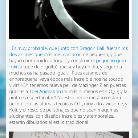
Es muy probable, que junto con Dragon Ball, fueran los
dos animes que más me marcaron
de pequeño, y que
hayan contribuido, a forjar, y construir e
l pequeño gran
friki
(a tope de orgullo) que soy hoy en día, y seguro a
muchos os ha pasado igual. Pues estamos de
enhorabuena, vaya época más increíble nos ha tocado
vivir! ^3^ tenemos nueva peli de Mazinger Z en puertas
gracias a
Toei Animation
(ni más ni menos eh?! O_O) y la
pinta es espectacular!! Nuestro héroe metálico estará
hecho con las últimas técnicas CGI, muy a lo awesome, y
Koji, y el resto de personajes que no sean máquinas
alucinantes, con diseños increíbles y atemporales,
estarán dibujados al estilo tradicional.