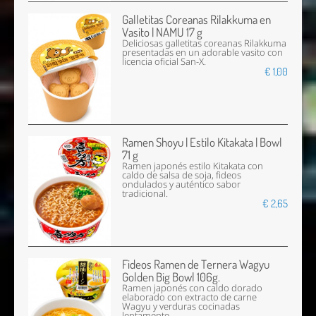
Galletitas Coreanas Rilakkuma en
Vasito | NAMU 17 g
Deliciosas galletitas coreanas Rilakkuma
presentadas en un adorable vasito con
licencia oficial San-X.
€ 1,00
Ramen Shoyu | Estilo Kitakata | Bowl
71 g
Ramen japonés estilo Kitakata con
caldo de salsa de soja, fideos
ondulados y auténtico sabor
tradicional.
€ 2,65
Fideos Ramen de Ternera Wagyu
Golden Big Bowl 106g.
Ramen japonés con caldo dorado
elaborado con extracto de carne
Wagyu y verduras cocinadas
lentamente.