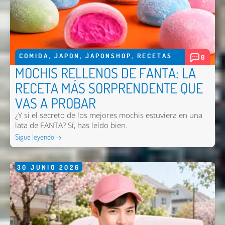
COMIDA
,
JAPON
,
JAPONSHOP
,
RECETAS
0
MOCHIS RELLENOS DE FANTA: LA
RECETA MÁS SORPRENDENTE QUE
VAS A PROBAR
¿Y si el secreto de los mejores mochis estuviera en una
lata de FANTA? Sí, has leído bien.
Sigue leyendo →
30
JUNIO
2026