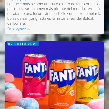
Lo que empezó como un truco casero de fans coreanos
Nombre *
para suavizar el ramen más picante del mundo, terminó
desatando una locura viral en TikTok que hizo temblar la
Email *
bolsa de Samyang. Esta es la historia real del Buldak
Comentario *
Carbonara.
Sigue leyendo →
07
JULIO
2026
Enviar