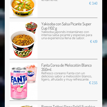
€ 3,40
Yakisoba con Salsa Picante Super
Cup | 102 g
Yakisoba japonés instantáneo con
intensa salsa picante y especias para
una experiencia llena de sabor.
€ 4,19
Fanta Corea de Melocotón Blanco
350ml.
Refresco coreano Fanta con un
delicioso sabor a melocotón blanco,
ligero, afrutado y muy refrescante.
€ 2,55
Ramen Tottori Ginza Gold | Sugakiya