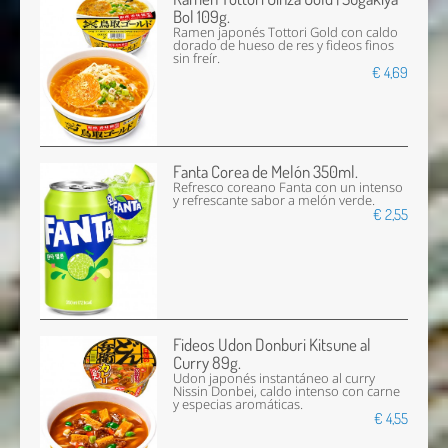
Bol 109g.
Ramen japonés Tottori Gold con caldo
dorado de hueso de res y fideos finos
sin freír.
€ 4,69
Fanta Corea de Melón 350ml.
Refresco coreano Fanta con un intenso
y refrescante sabor a melón verde.
€ 2,55
Fideos Udon Donburi Kitsune al
Curry 89g.
Udon japonés instantáneo al curry
Nissin Donbei, caldo intenso con carne
y especias aromáticas.
€ 4,55