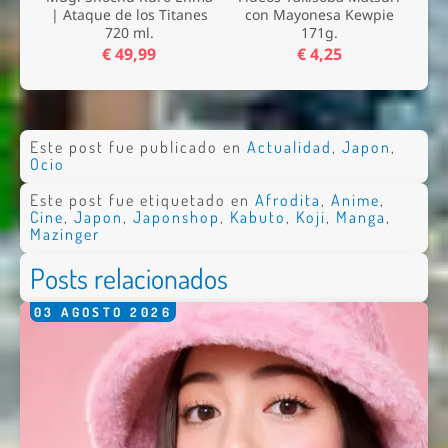
| Ataque de los Titanes
con Mayonesa Kewpie
720 ml.
171g.
€ 49,99
€ 4,25
Este post fue publicado en
Actualidad
,
Japon
,
Ocio
Este post fue etiquetado en
Afrodita
,
Anime
,
Cine
,
Japon
,
Japonshop
,
Kabuto
,
Koji
,
Manga
,
Mazinger
Posts relacionados
03
AGOSTO
2026