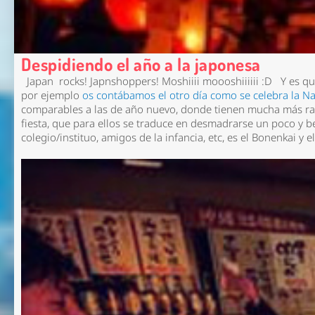
Despidiendo el año a la japonesa
Japan rocks! Japnshoppers! Moshiiii moooshiiiiii :D Y es que
por ejemplo
os contábamos el otro día como se celebra la N
comparables a las de año nuevo, donde tienen mucha más raíz 
fiesta, que para ellos se traduce en desmadrarse un poco y b
colegio/instituo, amigos de la infancia, etc, es el
Bonenkai
y e