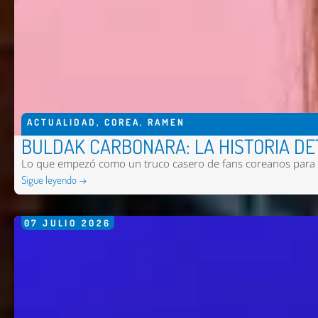
ACTUALIDAD
,
COREA
,
RAMEN
BULDAK CARBONARA: LA HISTORIA DE
Lo que empezó como un truco casero de fans coreanos para su
Sigue leyendo →
07
JULIO
2026