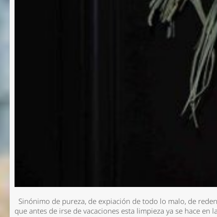
Sinónimo de pureza, de expiación de todo lo malo, de redenci
que antes de irse de vacaciones esta limpieza ya se hace en l