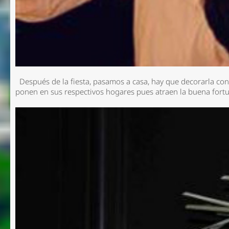
Después de la fiesta, pasamos a casa, hay que decorarla con
ponen en sus respectivos hogares pues atraen la buena fort