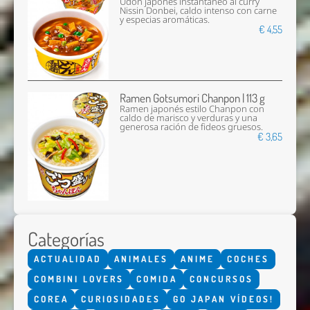
Udon japonés instantáneo al curry
Nissin Donbei, caldo intenso con carne
y especias aromáticas.
€ 4,55
Ramen Gotsumori Chanpon | 113 g
Ramen japonés estilo Chanpon con
caldo de marisco y verduras y una
generosa ración de fideos gruesos.
€ 3,65
Categorías
ACTUALIDAD
ANIMALES
ANIME
COCHES
COMBINI LOVERS
COMIDA
CONCURSOS
COREA
CURIOSIDADES
GO JAPAN VÍDEOS!