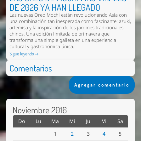
DE 2026 YA HAN LLEGADO
Las nuevas
Oreo Mochi
están revolucionando Asia con
una combinación tan inesperada como fascinante: azuki,
artemisa y la inspiración de los jardines tradicionales
chinos. Una edición limitada de primavera que
transforma una simple galleta en una experiencia
cultural y gastronómica única.
Sigue leyendo →
Comentarios
Agregar comentario
Noviembre 2016
Do
Lu
Ma
Mi
Ju
Vi
Sa
1
2
3
4
5