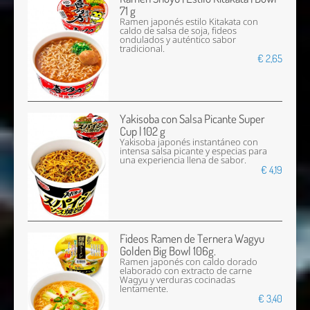
71 g
Ramen japonés estilo Kitakata con
caldo de salsa de soja, fideos
ondulados y auténtico sabor
tradicional.
€ 2,65
Yakisoba con Salsa Picante Super
Cup | 102 g
Yakisoba japonés instantáneo con
intensa salsa picante y especias para
una experiencia llena de sabor.
€ 4,19
Fideos Ramen de Ternera Wagyu
Golden Big Bowl 106g.
Ramen japonés con caldo dorado
elaborado con extracto de carne
Wagyu y verduras cocinadas
lentamente.
€ 3,40