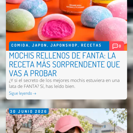
COMIDA
,
JAPON
,
JAPONSHOP
,
RECETAS
0
MOCHIS RELLENOS DE FANTA: LA
RECETA MÁS SORPRENDENTE QUE
Enviar
VAS A PROBAR
¿Y si el secreto de los mejores mochis estuviera en una
lata de FANTA? Sí, has leído bien.
Sigue leyendo →
30
JUNIO
2026