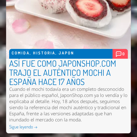
COMIDA
,
HISTORIA
,
JAPON
0
ASÍ FUE COMO JAPONSHOP.COM
TRAJO EL AUTÉNTICO MOCHI A
ESPAÑA HACE 17 AÑOS
Cuando el mochi todavía era un completo desconocido
para el público español, JaponShop.com ya lo vendía y lo
explicaba al detalle. Hoy, 18 años después, seguimos
siendo la referencia del mochi auténtico y tradicional en
España, frente a las versiones adaptadas que han
inundado el mercado con la moda.
Sigue leyendo →