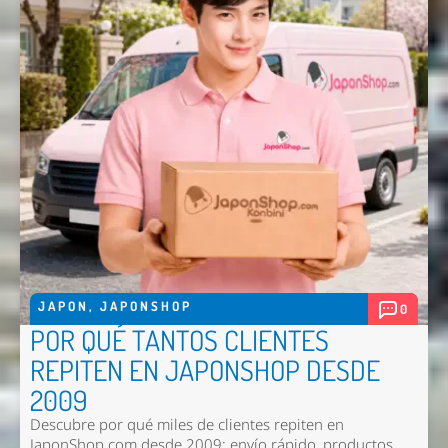
JAPON
,
JAPONSHOP
0
POR QUÉ TANTOS CLIENTES
REPITEN EN JAPONSHOP DESDE
2009
Descubre por qué miles de clientes repiten en
JaponShop.com desde 2009: envío rápido, productos