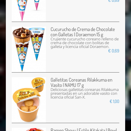
Cucurucho de Crema de Chocolate
con Galletas | Doraemon 15 g
Crujiente cucurucho coreano relleno de
crema de chocolate con bolitas de
galleta y licencia oficial Doraemon.
€ 0,69
Galletitas Coreanas Rilakkuma en
Vasito | NAMU 17 g
Deliciosas galletitas coreanas Rilakkuma
presentadas en un adorable vasito con
licencia oficial San-X.
€ 1,00
Ramen Shoyu | Estilo Kitakata | Bowl