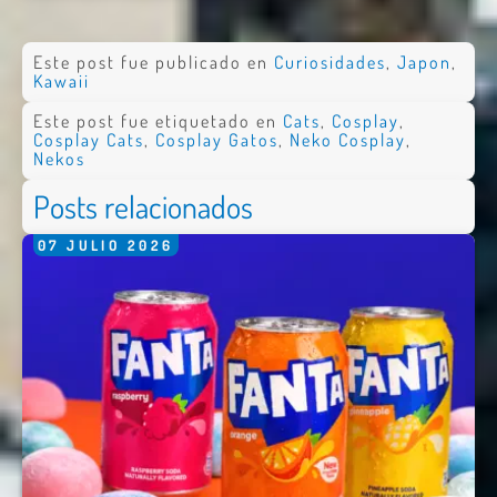
Este post fue publicado en
Curiosidades
,
Japon
,
Kawaii
Este post fue etiquetado en
Cats
,
Cosplay
,
Cosplay Cats
,
Cosplay Gatos
,
Neko Cosplay
,
Nekos
Posts relacionados
07
JULIO
2026
Nombre *
Email *
Comentario *