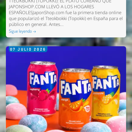
TTEOKBOKKI (TOPOKKI): EL PLATO COREANO QUE
JAPONSHOP.COM LLEVÓ A LOS HOGARES
ESPAÑOLESJaponShop.com fue la primera tienda online
que popularizó el Tteokbokki (Topokki) en España para el
público en general. Antes...
Sigue leyendo →
07
JULIO
2026