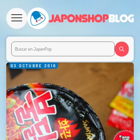
03
OCTUBRE
2016