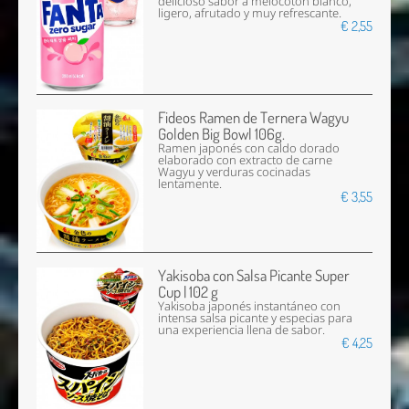
delicioso sabor a melocotón blanco,
ligero, afrutado y muy refrescante.
€ 2,55
Fideos Ramen de Ternera Wagyu
Golden Big Bowl 106g.
Ramen japonés con caldo dorado
elaborado con extracto de carne
Wagyu y verduras cocinadas
lentamente.
€ 3,55
Yakisoba con Salsa Picante Super
Cup | 102 g
Yakisoba japonés instantáneo con
intensa salsa picante y especias para
una experiencia llena de sabor.
€ 4,25