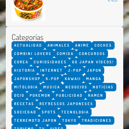
Categorías
ACTUALIDAD
ANIMALES
ANIME
COCHES
COMBINI LOVERS
COMIDA
CONCURSOS
COREA
CURIOSIDADES
GO JAPAN VÍDEOS!
HISTORIA
INTERNET
J-POP
JAPON
JAPONSHOP
K-POP
KAWAII
MANGA
MITOLOGIA
MUSICA
NEGOCIOS
NOTICIAS
OCIO
POKEMON
PUBLICIDAD
RAMEN
RECETAS
REFRESCOS JAPONESES
SOCIEDAD
SPOTS
TECNOLOGIA
TERREMOTO JAPON
TOKYO
TRADICIONES
TURISMO
TV
VIDEO