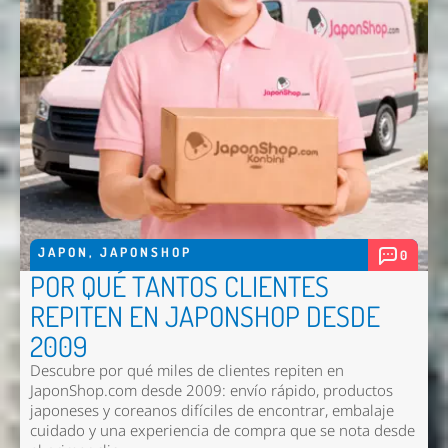
Enviar
JAPON
,
JAPONSHOP
0
POR QUÉ TANTOS CLIENTES
REPITEN EN JAPONSHOP DESDE
2009
Descubre por qué miles de clientes repiten en
JaponShop.com desde 2009: envío rápido, productos
japoneses y coreanos difíciles de encontrar, embalaje
cuidado y una experiencia de compra que se nota desde