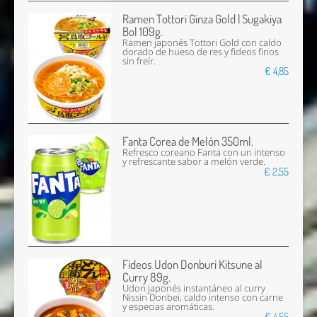
Ramen Tottori Ginza Gold | Sugakiya
Bol 109g.
Ramen japonés Tottori Gold con caldo
dorado de hueso de res y fideos finos
sin freír.
€ 4,85
Fanta Corea de Melón 350ml.
Refresco coreano Fanta con un intenso
y refrescante sabor a melón verde.
€ 2,55
Fideos Udon Donburi Kitsune al
Curry 89g.
Udon japonés instantáneo al curry
Nissin Donbei, caldo intenso con carne
y especias aromáticas.
€ 4,55