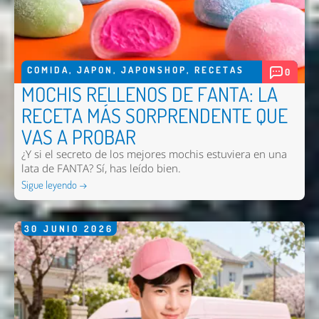
COMIDA
,
JAPON
,
JAPONSHOP
,
RECETAS
0
MOCHIS RELLENOS DE FANTA: LA
RECETA MÁS SORPRENDENTE QUE
VAS A PROBAR
¿Y si el secreto de los mejores mochis estuviera en una
lata de FANTA? Sí, has leído bien.
Nombre *
Sigue leyendo →
Email *
30
JUNIO
2026
Comentario *