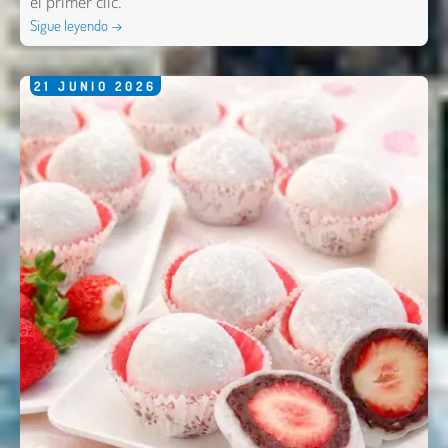
el primer clic.
Sigue leyendo →
21
JUNIO
2026