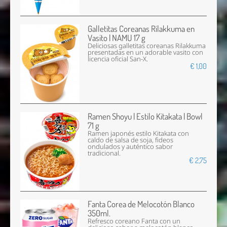
Galletitas Coreanas Rilakkuma en
Vasito | NAMU 17 g
Deliciosas galletitas coreanas Rilakkuma
presentadas en un adorable vasito con
licencia oficial San-X.
€ 1,00
Ramen Shoyu | Estilo Kitakata | Bowl
71 g
Ramen japonés estilo Kitakata con
caldo de salsa de soja, fideos
ondulados y auténtico sabor
tradicional.
€ 2,75
Fanta Corea de Melocotón Blanco
350ml.
Refresco coreano Fanta con un