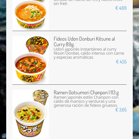
sin freír.
€ 4,69
Fideos Udon Donburi Kitsune al
Curry 89g.
Udon japonés instantáneo al curry
Nissin Donbei, caldo intenso con carne
y especias aromáticas.
€ 4,55
Ramen Gotsumori Chanpon | 113 g
Ramen japonés estilo Chanpon con
caldo de marisco y verduras y una
generosa ración de fideos gruesos.
€ 3,65