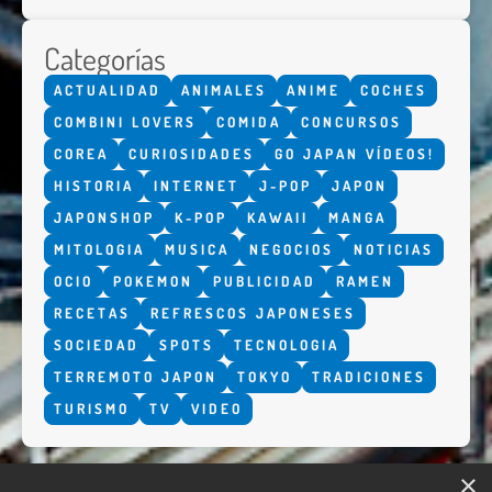
Categorías
ACTUALIDAD
ANIMALES
ANIME
COCHES
COMBINI LOVERS
COMIDA
CONCURSOS
COREA
CURIOSIDADES
GO JAPAN VÍDEOS!
HISTORIA
INTERNET
J-POP
JAPON
JAPONSHOP
K-POP
KAWAII
MANGA
MITOLOGIA
MUSICA
NEGOCIOS
NOTICIAS
OCIO
POKEMON
PUBLICIDAD
RAMEN
RECETAS
REFRESCOS JAPONESES
SOCIEDAD
SPOTS
TECNOLOGIA
TERREMOTO JAPON
TOKYO
TRADICIONES
TURISMO
TV
VIDEO
×