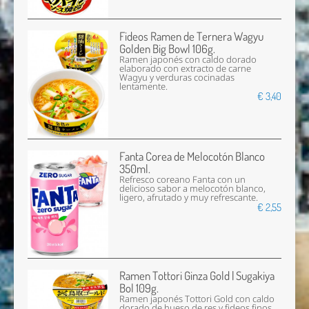
Fideos Ramen de Ternera Wagyu
Golden Big Bowl 106g.
Ramen japonés con caldo dorado
elaborado con extracto de carne
Wagyu y verduras cocinadas
lentamente.
€ 3,40
Fanta Corea de Melocotón Blanco
350ml.
Refresco coreano Fanta con un
delicioso sabor a melocotón blanco,
ligero, afrutado y muy refrescante.
€ 2,55
Ramen Tottori Ginza Gold | Sugakiya
Bol 109g.
Ramen japonés Tottori Gold con caldo
dorado de hueso de res y fideos finos