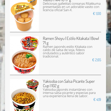
Deliciosas galletitas coreanas Rilakkuma
presentadas en un adorable vasito con
licencia oficial San-X.
€ 1,00
Ramen Shoyu | Estilo Kitakata | Bowl
71 g
Ramen japonés estilo Kitakata con
caldo de salsa de soja, fideos
ondulados y auténtico sabor
tradicional.
€ 2,65
Yakisoba con Salsa Picante Super
Cup | 102 g
Yakisoba japonés instantáneo con
intensa salsa picante y especias para
una experiencia llena de sabor.
€ 4,19