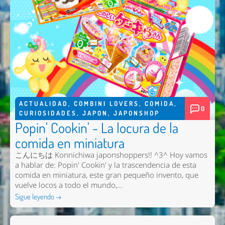
ACTUALIDAD
,
COMBINI LOVERS
,
COMIDA
,
0
CURIOSIDADES
,
JAPON
,
JAPONSHOP
Popin' Cookin' - La locura de la
comida en miniatura
こんにちは Konnichiwa japonshoppers!! ^3^ Hoy vamos
a hablar de: Popin' Cookin' y la trascendencia de esta
comida en miniatura, este gran pequeño invento, que
vuelve locos a todo el mundo,...
Sigue leyendo →