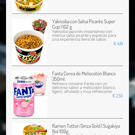
Yakisoba con Salsa Picante Super
Cup | 102 g
Yakisoba japonés instantáneo con
intensa salsa picante y especias para
una experiencia llena de sabor.
€ 4,19
Fanta Corea de Melocotón Blanco
350ml.
Refresco coreano Fanta con un
delicioso sabor a melocotón blanco,
ligero, afrutado y muy refrescante.
€ 2,55
Ramen Tottori Ginza Gold | Sugakiya
Bol 109g.