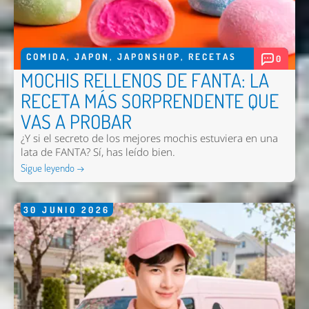
Nombre *
Email *
Comentario *
COMIDA
,
JAPON
,
JAPONSHOP
,
RECETAS
0
MOCHIS RELLENOS DE FANTA: LA
RECETA MÁS SORPRENDENTE QUE
VAS A PROBAR
¿Y si el secreto de los mejores mochis estuviera en una
lata de FANTA? Sí, has leído bien.
Sigue leyendo →
30
JUNIO
2026
Enviar