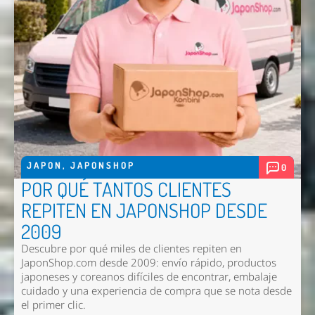
JAPON
,
JAPONSHOP
0
POR QUÉ TANTOS CLIENTES
REPITEN EN JAPONSHOP DESDE
2009
Descubre por qué miles de clientes repiten en
JaponShop.com desde 2009: envío rápido, productos
japoneses y coreanos difíciles de encontrar, embalaje
cuidado y una experiencia de compra que se nota desde
el primer clic.