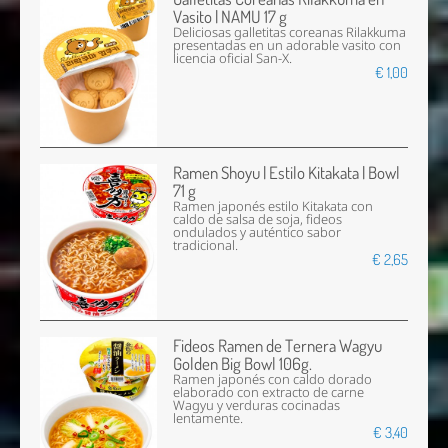
Vasito | NAMU 17 g
Deliciosas galletitas coreanas Rilakkuma
presentadas en un adorable vasito con
licencia oficial San-X.
€ 1,00
Ramen Shoyu | Estilo Kitakata | Bowl
71 g
Ramen japonés estilo Kitakata con
caldo de salsa de soja, fideos
ondulados y auténtico sabor
tradicional.
€ 2,65
Fideos Ramen de Ternera Wagyu
Golden Big Bowl 106g.
Ramen japonés con caldo dorado
elaborado con extracto de carne
Wagyu y verduras cocinadas
lentamente.
€ 3,40