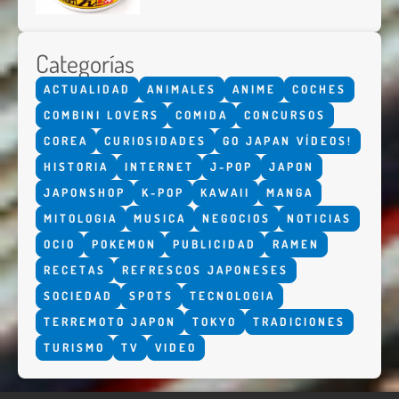
Categorías
ACTUALIDAD
ANIMALES
ANIME
COCHES
COMBINI LOVERS
COMIDA
CONCURSOS
COREA
CURIOSIDADES
GO JAPAN VÍDEOS!
HISTORIA
INTERNET
J-POP
JAPON
JAPONSHOP
K-POP
KAWAII
MANGA
MITOLOGIA
MUSICA
NEGOCIOS
NOTICIAS
OCIO
POKEMON
PUBLICIDAD
RAMEN
RECETAS
REFRESCOS JAPONESES
SOCIEDAD
SPOTS
TECNOLOGIA
TERREMOTO JAPON
TOKYO
TRADICIONES
TURISMO
TV
VIDEO