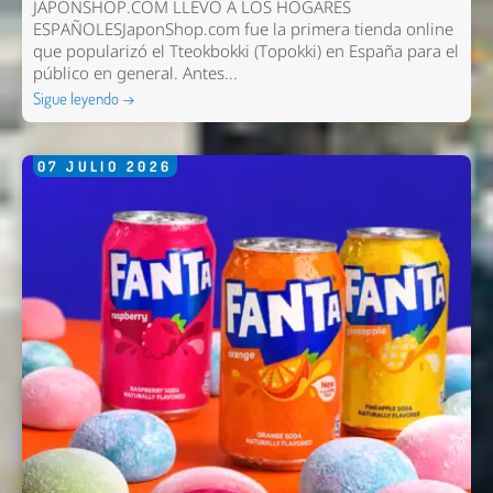
JAPONSHOP.COM LLEVÓ A LOS HOGARES
ESPAÑOLESJaponShop.com fue la primera tienda online
que popularizó el Tteokbokki (Topokki) en España para el
público en general. Antes...
Sigue leyendo →
07
JULIO
2026