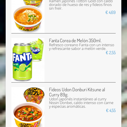
Ramen japonés Tottori Gold con caldo
dorado de hueso de res y fideos finos
sin freír.
€ 4,69
Fanta Corea de Melón 350ml.
Refresco coreano Fanta con un intenso
y refrescante sabor a melón verde.
€ 2,55
Fideos Udon Donburi Kitsune al
Curry 89g.
Udon japonés instantáneo al curry
Nissin Donbei, caldo intenso con carne
y especias aromáticas.
€ 4,55