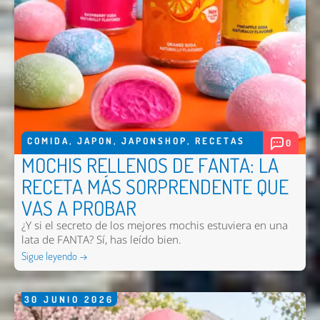
COMIDA
,
JAPON
,
JAPONSHOP
,
RECETAS
0
MOCHIS RELLENOS DE FANTA: LA
RECETA MÁS SORPRENDENTE QUE
VAS A PROBAR
¿Y si el secreto de los mejores mochis estuviera en una
lata de FANTA? Sí, has leído bien.
Sigue leyendo →
30
JUNIO
2026