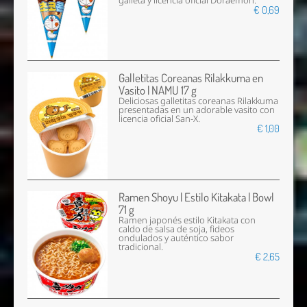
galleta y licencia oficial Doraemon.
€ 0,69
Galletitas Coreanas Rilakkuma en
Vasito | NAMU 17 g
Deliciosas galletitas coreanas Rilakkuma
presentadas en un adorable vasito con
licencia oficial San-X.
€ 1,00
Ramen Shoyu | Estilo Kitakata | Bowl
71 g
Ramen japonés estilo Kitakata con
caldo de salsa de soja, fideos
ondulados y auténtico sabor
tradicional.
€ 2,65