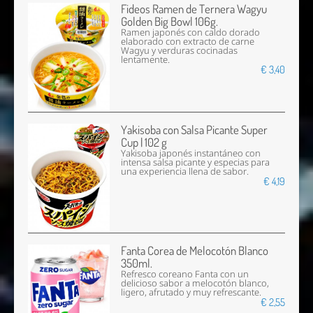
Fideos Ramen de Ternera Wagyu
Golden Big Bowl 106g.
Ramen japonés con caldo dorado
elaborado con extracto de carne
Wagyu y verduras cocinadas
lentamente.
€ 3,40
Yakisoba con Salsa Picante Super
Cup | 102 g
Yakisoba japonés instantáneo con
intensa salsa picante y especias para
una experiencia llena de sabor.
€ 4,19
Fanta Corea de Melocotón Blanco
350ml.
Refresco coreano Fanta con un
delicioso sabor a melocotón blanco,
ligero, afrutado y muy refrescante.
€ 2,55