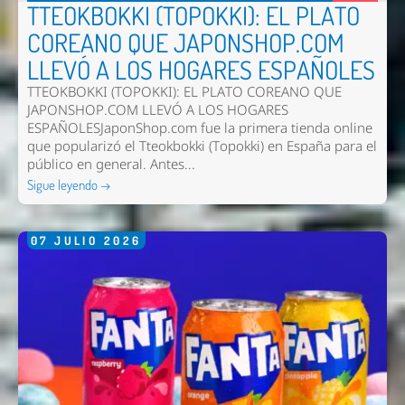
TTEOKBOKKI (TOPOKKI): EL PLATO
COREANO QUE JAPONSHOP.COM
Nombre *
LLEVÓ A LOS HOGARES ESPAÑOLES
Email *
TTEOKBOKKI (TOPOKKI): EL PLATO COREANO QUE
JAPONSHOP.COM LLEVÓ A LOS HOGARES
Comentario *
ESPAÑOLESJaponShop.com fue la primera tienda online
que popularizó el Tteokbokki (Topokki) en España para el
público en general. Antes...
Sigue leyendo →
07
JULIO
2026
Enviar