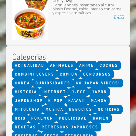
Curry 89g.
Udon japonés instantáneo al curry
Nissin Donbei, caldo intenso con carne
y especias aromáticas.
€ 4,55
Categorías
ACTUALIDAD
ANIMALES
ANIME
COCHES
COMBINI LOVERS
COMIDA
CONCURSOS
COREA
CURIOSIDADES
GO JAPAN VÍDEOS!
HISTORIA
INTERNET
J-POP
JAPON
JAPONSHOP
K-POP
KAWAII
MANGA
MITOLOGIA
MUSICA
NEGOCIOS
NOTICIAS
OCIO
POKEMON
PUBLICIDAD
RAMEN
RECETAS
REFRESCOS JAPONESES
SOCIEDAD
SPOTS
TECNOLOGIA