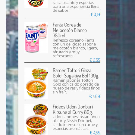
salsa picante y especias
para una experiencia llena
de sabor.
€ 4,19
Fanta Corea de
Melocotón Blanco
350ml.
Refresco coreano Fanta
con un delicioso sabor a
melocotón blanco, ligero,
afrutado y muy
refrescante.
€ 2,55
Ramen Tottori Ginza
Gold | Sugakiya Bol 109g.
Ramen japonés Tottori
Gold con caldo dorado de
hueso de res y fideos finos
sin freír.
€ 4,69
Fideos Udon Donburi
Kitsune al Curry 89g.
Udon japonés instantáneo
al curry Nissin Donbei,
caldo intenso con carne y
especias aromáticas.
€ 4,55