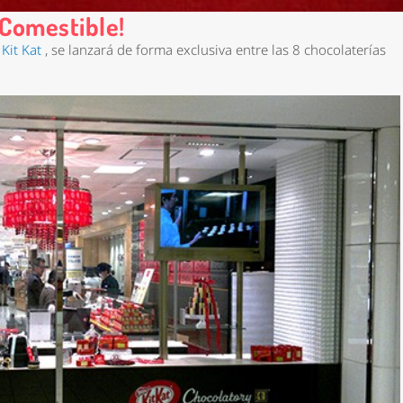
..Comestible!
Kit Kat
, se lanzará de forma exclusiva entre las 8 chocolaterías