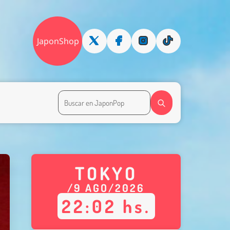
JaponShop
TOKYO
/
9
AGO
/
2026
22
:
03
hs.