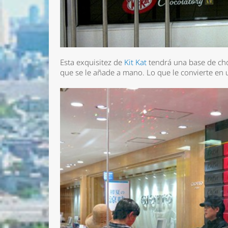
Esta exquisitez de
Kit Kat
tendrá una base de ch
que se le añade a mano. Lo que le convierte en 