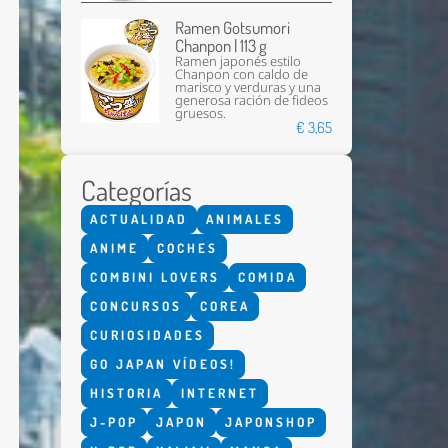
Ramen Gotsumori
Chanpon | 113 g
Ramen japonés estilo
Chanpon con caldo de
marisco y verduras y una
generosa ración de fideos
gruesos.
€ 3,65
Categorías
Enviar
ACTUALIDAD
ANIMALES
ANIME
COCHES
COMBINI LOVERS
COMIDA
CONCURSOS
COREA
CURIOSIDADES
GO JAPAN VÍDEOS!
HISTORIA
INTERNET
J-POP
JAPON
JAPONSHOP