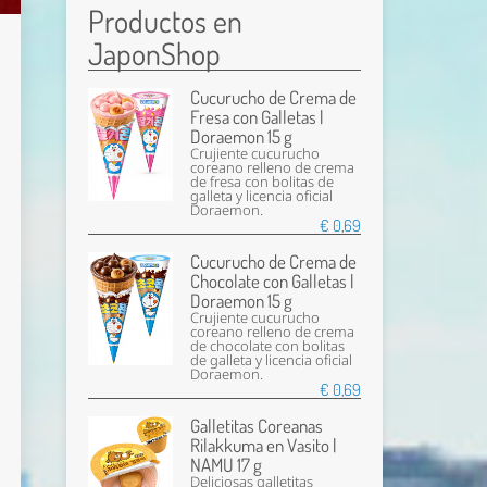
Productos en
JaponShop
Cucurucho de Crema de
Fresa con Galletas |
Doraemon 15 g
Crujiente cucurucho
coreano relleno de crema
de fresa con bolitas de
galleta y licencia oficial
Doraemon.
€ 0,69
Cucurucho de Crema de
Chocolate con Galletas |
Doraemon 15 g
Crujiente cucurucho
coreano relleno de crema
de chocolate con bolitas
de galleta y licencia oficial
Doraemon.
€ 0,69
Galletitas Coreanas
Rilakkuma en Vasito |
NAMU 17 g
Deliciosas galletitas