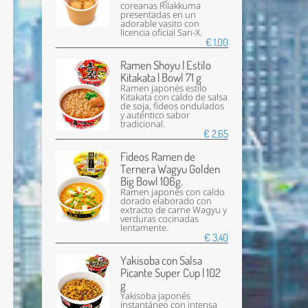
coreanas Rilakkuma
presentadas en un
adorable vasito con
licencia oficial San-X.
€ 1,00
Ramen Shoyu | Estilo
Kitakata | Bowl 71 g
Ramen japonés estilo
Kitakata con caldo de salsa
de soja, fideos ondulados
y auténtico sabor
tradicional.
€ 2,65
Fideos Ramen de
Ternera Wagyu Golden
Big Bowl 106g.
Ramen japonés con caldo
dorado elaborado con
extracto de carne Wagyu y
verduras cocinadas
lentamente.
€ 3,40
Yakisoba con Salsa
Picante Super Cup | 102
g
Yakisoba japonés
instantáneo con intensa