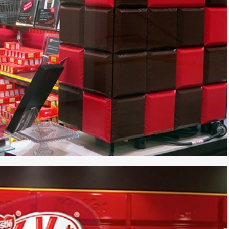
*
rio *