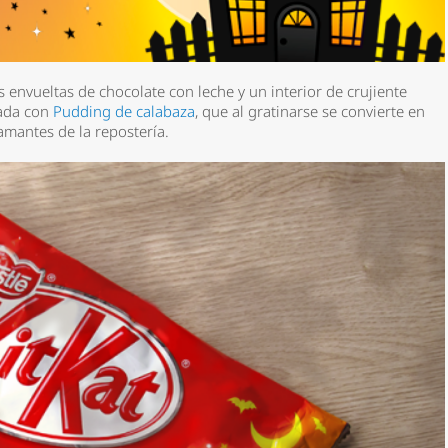
s envueltas de chocolate con leche y un interior de crujiente
rada con
Pudding de calabaza
, que al gratinarse se convierte en
 amantes de la repostería.
*
rio *