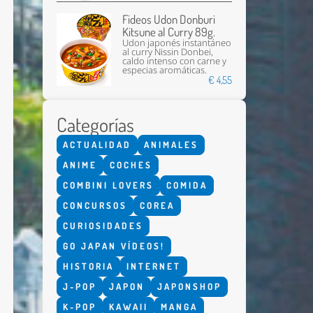
Fideos Udon Donburi
Kitsune al Curry 89g.
Udon japonés instantáneo
al curry Nissin Donbei,
caldo intenso con carne y
especias aromáticas.
€ 4,55
Categorías
Enviar
ACTUALIDAD
ANIMALES
ANIME
COCHES
COMBINI LOVERS
COMIDA
CONCURSOS
COREA
CURIOSIDADES
GO JAPAN VÍDEOS!
HISTORIA
INTERNET
J-POP
JAPON
JAPONSHOP
K-POP
KAWAII
MANGA