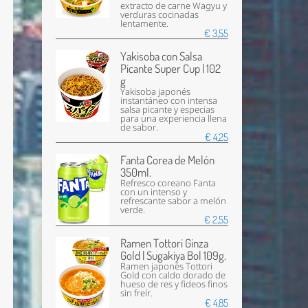
extracto de carne Wagyu y
verduras cocinadas
lentamente.
€ 3,55
Yakisoba con Salsa
Picante Super Cup | 102
g
Yakisoba japonés
instantáneo con intensa
salsa picante y especias
para una experiencia llena
de sabor.
€ 4,25
Fanta Corea de Melón
350ml.
Refresco coreano Fanta
con un intenso y
refrescante sabor a melón
verde.
€ 2,55
Ramen Tottori Ginza
Gold | Sugakiya Bol 109g.
Ramen japonés Tottori
Gold con caldo dorado de
hueso de res y fideos finos
sin freír.
€ 4,85