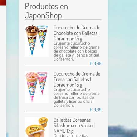
Productos en
JaponShop
Cucurucho de Crema de
Chocolate con Galletas |
Doraemon 15 g
Crujiente cucurucho
coreano relleno de crema
de chocolate con bolitas
de galleta y licencia oficial
Doraemon.
€ 0,69
Cucurucho de Crema de
Fresa con Galletas |
Doraemon 15 g
Crujiente cucurucho
coreano relleno de crema
de fresa con bolitas de
galleta y licencia oficial
Doraemon.
€ 0,69
Galletitas Coreanas
Rilakkuma en Vasito |
NAMU 17 g
Deliciosas galletitas