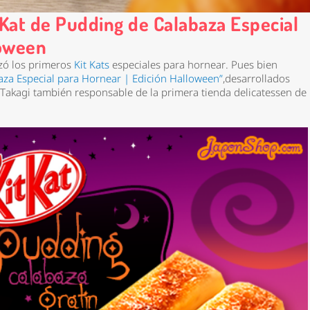
 Kat de Pudding de Calabaza Especial
loween
zó los primeros
Kit Kats
especiales para hornear. Pues bien
aza Especial para Hornear | Edición Halloween”
,desarrollados
akagi también responsable de la primera tienda delicatessen de