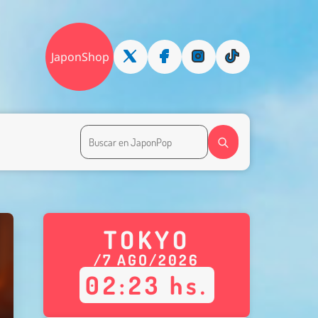
JaponShop
TOKYO
/
7
AGO
/
2026
02
:
23
hs.