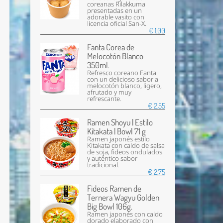
coreanas Rilakkuma
presentadas en un
adorable vasito con
licencia oficial San-X.
€ 1,00
Fanta Corea de
Melocotón Blanco
350ml.
Refresco coreano Fanta
con un delicioso sabor a
melocotón blanco, ligero,
afrutado y muy
refrescante.
€ 2,55
Ramen Shoyu | Estilo
Kitakata | Bowl 71 g
Ramen japonés estilo
Kitakata con caldo de salsa
de soja, fideos ondulados
y auténtico sabor
tradicional.
€ 2,75
Fideos Ramen de
Ternera Wagyu Golden
Big Bowl 106g.
Ramen japonés con caldo
dorado elaborado con