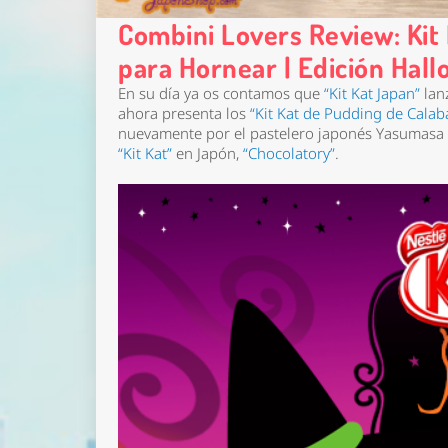
Combini Lovers Review: Kit
para Hornear | Edición Hal
En su día ya os contamos que
“Kit Kat Japan”
lan
ahora presenta los
“Kit Kat de Pudding de Calab
nuevamente por el pastelero japonés Yasumasa T
“Kit Kat”
en Japón,
“Chocolatory”
.