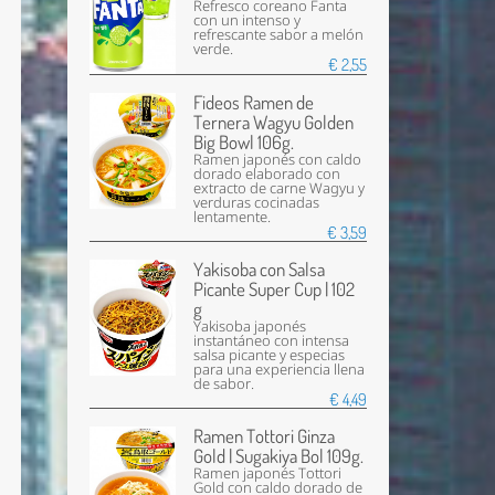
Refresco coreano Fanta
con un intenso y
refrescante sabor a melón
verde.
€ 2,55
Fideos Ramen de
Ternera Wagyu Golden
Big Bowl 106g.
Ramen japonés con caldo
dorado elaborado con
extracto de carne Wagyu y
verduras cocinadas
lentamente.
€ 3,59
Yakisoba con Salsa
Picante Super Cup | 102
g
Yakisoba japonés
instantáneo con intensa
salsa picante y especias
para una experiencia llena
de sabor.
€ 4,49
Ramen Tottori Ginza
Gold | Sugakiya Bol 109g.
Ramen japonés Tottori
Gold con caldo dorado de