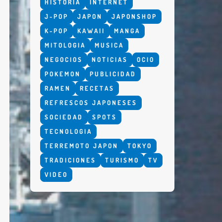
HISTORIA
INTERNET
J-POP
JAPON
JAPONSHOP
K-POP
KAWAII
MANGA
MITOLOGIA
MUSICA
NEGOCIOS
NOTICIAS
OCIO
POKEMON
PUBLICIDAD
RAMEN
RECETAS
REFRESCOS JAPONESES
SOCIEDAD
SPOTS
TECNOLOGIA
TERREMOTO JAPON
TOKYO
TRADICIONES
TURISMO
TV
VIDEO