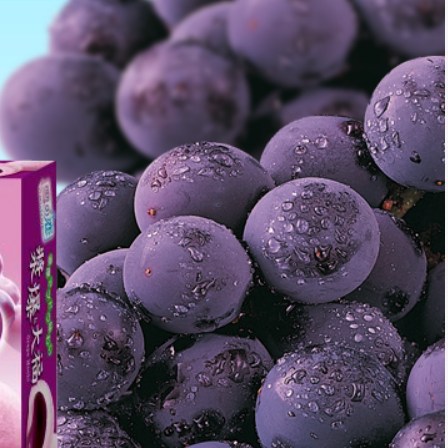
*
rio *