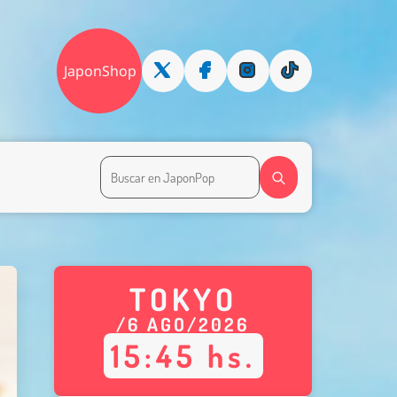
JaponShop
TOKYO
/
6
AGO
/
2026
15
:
45
hs.