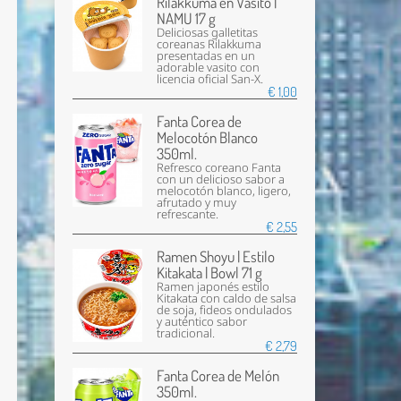
Rilakkuma en Vasito |
NAMU 17 g
Deliciosas galletitas
coreanas Rilakkuma
presentadas en un
adorable vasito con
licencia oficial San-X.
€ 1,00
Fanta Corea de
Melocotón Blanco
350ml.
Refresco coreano Fanta
con un delicioso sabor a
melocotón blanco, ligero,
afrutado y muy
refrescante.
€ 2,55
Ramen Shoyu | Estilo
Kitakata | Bowl 71 g
Ramen japonés estilo
Kitakata con caldo de salsa
de soja, fideos ondulados
y auténtico sabor
tradicional.
€ 2,79
Fanta Corea de Melón
350ml.