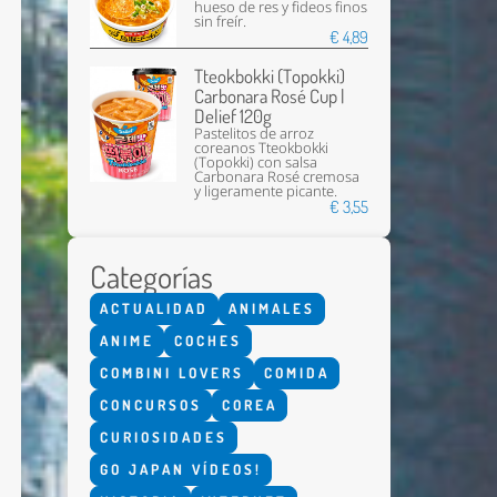
hueso de res y fideos finos
sin freír.
€ 4,89
Tteokbokki (Topokki)
Carbonara Rosé Cup |
Delief 120g
Pastelitos de arroz
coreanos Tteokbokki
(Topokki) con salsa
Carbonara Rosé cremosa
y ligeramente picante.
€ 3,55
Enviar
Categorías
ACTUALIDAD
ANIMALES
ANIME
COCHES
COMBINI LOVERS
COMIDA
CONCURSOS
COREA
CURIOSIDADES
GO JAPAN VÍDEOS!