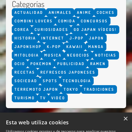
Categorías
ACTUALIDAD
ANIMALES
ANIME
COCHES
COMBINI LOVERS
COMIDA
CONCURSOS
COREA
CURIOSIDADES
GO JAPAN VÍDEOS!
HISTORIA
INTERNET
J-POP
JAPON
JAPONSHOP
K-POP
KAWAII
MANGA
MITOLOGIA
MUSICA
NEGOCIOS
NOTICIAS
OCIO
POKEMON
PUBLICIDAD
RAMEN
RECETAS
REFRESCOS JAPONESES
SOCIEDAD
SPOTS
TECNOLOGIA
TERREMOTO JAPON
TOKYO
TRADICIONES
TURISMO
TV
VIDEO
×
Esta web utiliza cookies
Utilizamos cookies propias y de terceros para analizar nuestros