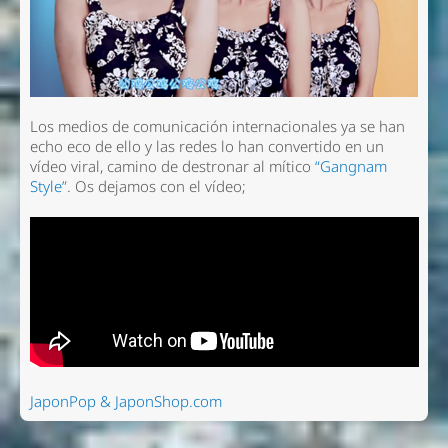
Los medios de comunicación internacionales ya se han
echo eco de ello y las redes lo han convertido en un
vídeo viral, camino de destronar al mítico
“Gangnam
Style”
. Os dejamos con el vídeo;
JaponPop & JaponShop.com