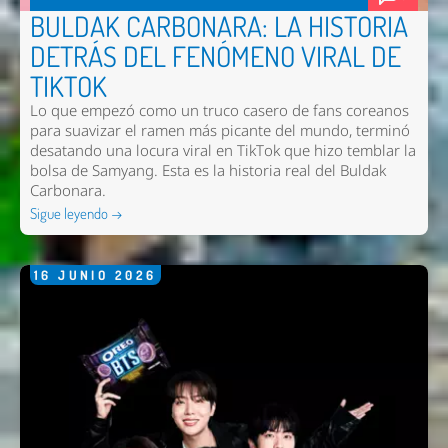
BULDAK CARBONARA: LA HISTORIA
DETRÁS DEL FENÓMENO VIRAL DE
TIKTOK
Lo que empezó como un truco casero de fans coreanos
para suavizar el ramen más picante del mundo, terminó
desatando una locura viral en TikTok que hizo temblar la
bolsa de Samyang. Esta es la historia real del Buldak
Carbonara.
Sigue leyendo →
16
JUNIO
2026