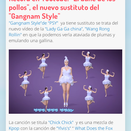
pollos", el nuevo sustituto del
"Gangnam Style"
"Gangnam Style”de “PSY”
ya tiene sustituto se trata del
nuevo vídeo de la
“Lady Ga Ga china”
,
"Wang Rong
Rollin"
en que la podemos verla ataviada de plumas y
emulando una gallina.
La canción se titula
"Chick Chick"
y es una mezcla de
Kpop
con la canción de
“Ylvis's”
“
What Does the Fox