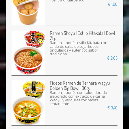
licencia oficial San-X.
€ 1,00
Ramen Shoyu | Estilo Kitakata | Bowl
71 g
Ramen japonés estilo Kitakata con
caldo de salsa de soja, fideos
ondulados y auténtico sabor
tradicional.
€ 2,65
Fideos Ramen de Ternera Wagyu
Golden Big Bowl 106g.
Ramen japonés con caldo dorado
elaborado con extracto de carne
Wagyu y verduras cocinadas
lentamente.
€ 3,40