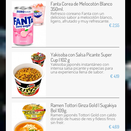
Fanta Corea de Melocotón Blanco
350ml.
Refresco coreano Fanta con un
delicioso sabor a melocotón blanco,
ligero, afrutado y muy refrescante.
€ 2,55
Yakisoba con Salsa Picante Super
Cup | 102 g
Yakisoba japonés instantáneo con
intensa salsa picante y especias para
una experiencia llena de sabor.
€ 4,19
Ramen Tottori Ginza Gold | Sugakiya
Bol 109g.
Ramen japonés Tottori Gold con caldo
dorado de hueso de res y fideos finos
sin freír.
€ 4,69