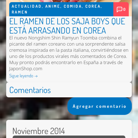
ACTUALIDAD
,
ANIME
,
COMIDA
,
COREA
,
0
RAMEN
EL RAMEN DE LOS SAJA BOYS QUE
ESTÁ ARRASANDO EN COREA
El nuevo
Nongshim Shin Ramyun Toomba
combina el
picante del ramen coreano con una sorprendente salsa
cremosa inspirada en la pasta italiana, convirtiéndose en
uno de los productos virales más comentados de Corea.
Muy pronto podrás encontrarlo en España a través de
JaponShop.com
Sigue leyendo →
Comentarios
Agregar comentario
Noviembre 2014