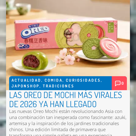
ACTUALIDAD
,
COMIDA
,
CURIOSIDADES
,
0
JAPONSHOP
,
TRADICIONES
LAS OREO DE MOCHI MÁS VIRALES
DE 2026 YA HAN LLEGADO
Las nuevas
Oreo Mochi
están revolucionando Asia con
una combinación tan inesperada como fascinante: azuki,
artemisa y la inspiración de los jardines tradicionales
chinos. Una edición limitada de primavera que
transforma una simple galleta en una experiencia