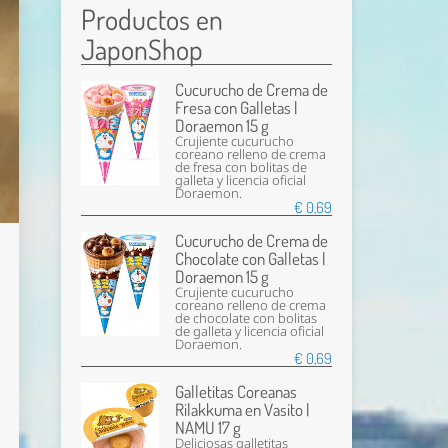
Productos en
JaponShop
Cucurucho de Crema de
Fresa con Galletas |
Doraemon 15 g
Crujiente cucurucho
coreano relleno de crema
de fresa con bolitas de
galleta y licencia oficial
Doraemon.
€ 0,69
Cucurucho de Crema de
Chocolate con Galletas |
Doraemon 15 g
Crujiente cucurucho
coreano relleno de crema
de chocolate con bolitas
de galleta y licencia oficial
Doraemon.
€ 0,69
Galletitas Coreanas
Rilakkuma en Vasito |
NAMU 17 g
Deliciosas galletitas