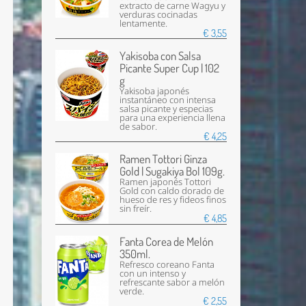
extracto de carne Wagyu y
verduras cocinadas
lentamente.
€ 3,55
Yakisoba con Salsa
Picante Super Cup | 102
g
Yakisoba japonés
instantáneo con intensa
salsa picante y especias
para una experiencia llena
de sabor.
€ 4,25
Ramen Tottori Ginza
Gold | Sugakiya Bol 109g.
Ramen japonés Tottori
Gold con caldo dorado de
hueso de res y fideos finos
sin freír.
€ 4,85
Fanta Corea de Melón
350ml.
Refresco coreano Fanta
con un intenso y
refrescante sabor a melón
verde.
€ 2,55