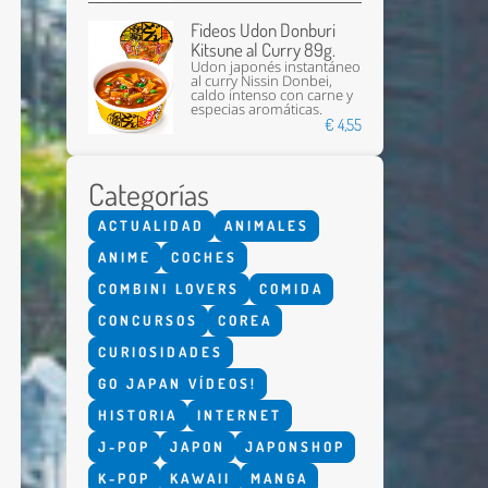
Fideos Udon Donburi
Kitsune al Curry 89g.
Udon japonés instantáneo
al curry Nissin Donbei,
caldo intenso con carne y
especias aromáticas.
€ 4,55
Categorías
Enviar
ACTUALIDAD
ANIMALES
ANIME
COCHES
COMBINI LOVERS
COMIDA
CONCURSOS
COREA
CURIOSIDADES
GO JAPAN VÍDEOS!
HISTORIA
INTERNET
J-POP
JAPON
JAPONSHOP
K-POP
KAWAII
MANGA