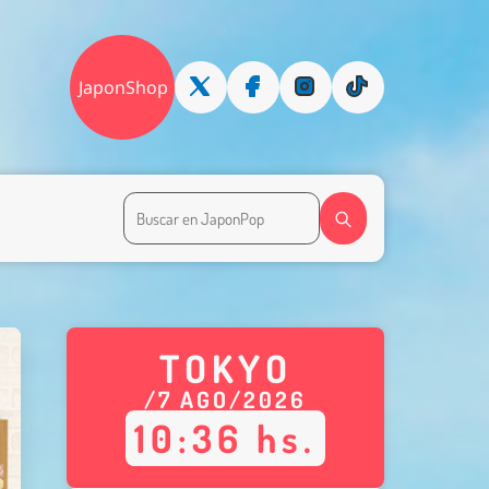
JaponShop
TOKYO
/
7
AGO
/
2026
10
:
36
hs.