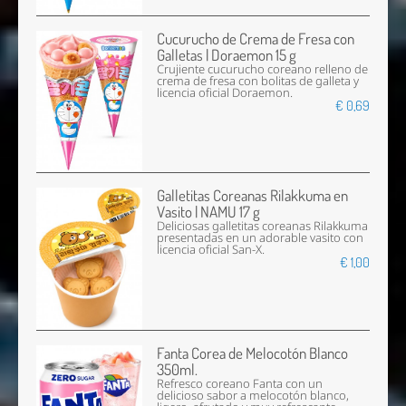
Cucurucho de Crema de Fresa con
Galletas | Doraemon 15 g
Crujiente cucurucho coreano relleno de
crema de fresa con bolitas de galleta y
licencia oficial Doraemon.
€ 0,69
Galletitas Coreanas Rilakkuma en
Vasito | NAMU 17 g
Deliciosas galletitas coreanas Rilakkuma
presentadas en un adorable vasito con
licencia oficial San-X.
€ 1,00
Fanta Corea de Melocotón Blanco
350ml.
Refresco coreano Fanta con un
delicioso sabor a melocotón blanco,