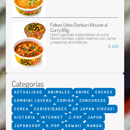
Fideos Udon Donburi Kitsune al
Curry 89g.
Udon japonés instantáneo al curry
Nissin Donbei, caldo intenso con carne
y especias aromáticas.
€ 4,59
Categorías
ACTUALIDAD
ANIMALES
ANIME
COCHES
COMBINI LOVERS
COMIDA
CONCURSOS
COREA
CURIOSIDADES
GO JAPAN VÍDEOS!
HISTORIA
INTERNET
J-POP
JAPON
JAPONSHOP
K-POP
KAWAII
MANGA