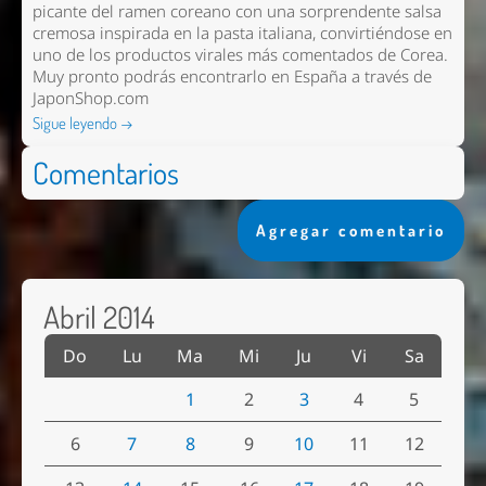
picante del ramen coreano con una sorprendente salsa
cremosa inspirada en la pasta italiana, convirtiéndose en
uno de los productos virales más comentados de Corea.
Muy pronto podrás encontrarlo en España a través de
JaponShop.com
Sigue leyendo →
Comentarios
Agregar comentario
Abril 2014
Do
Lu
Ma
Mi
Ju
Vi
Sa
1
2
3
4
5
6
7
8
9
10
11
12