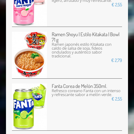
ligero, afrutado y muy refrescante.
€ 2,55
Ramen Shoyu | Estilo Kitakata | Bowl
71 g
Ramen japonés estilo Kitakata con
caldo de salsa de soja, fideos
ondulados y auténtico sabor
tradicional.
€ 2,79
Fanta Corea de Melón 350ml.
Refresco coreano Fanta con un intenso
y refrescante sabor a melón verde.
€ 2,55