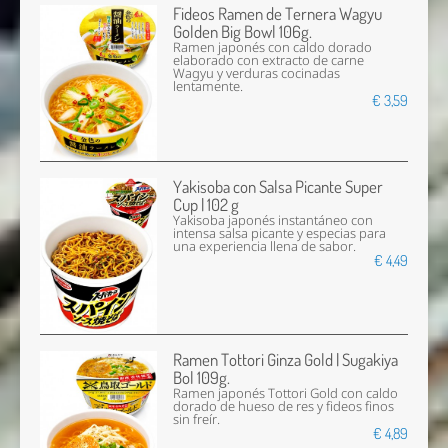
Fideos Ramen de Ternera Wagyu
Golden Big Bowl 106g.
Ramen japonés con caldo dorado
elaborado con extracto de carne
Wagyu y verduras cocinadas
lentamente.
€ 3,59
Yakisoba con Salsa Picante Super
Cup | 102 g
Yakisoba japonés instantáneo con
intensa salsa picante y especias para
una experiencia llena de sabor.
€ 4,49
Ramen Tottori Ginza Gold | Sugakiya
Bol 109g.
Ramen japonés Tottori Gold con caldo
dorado de hueso de res y fideos finos
sin freír.
€ 4,89