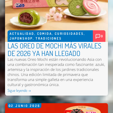
ACTUALIDAD
,
COMIDA
,
CURIOSIDADES
,
0
JAPONSHOP
,
TRADICIONES
LAS OREO DE MOCHI MÁS VIRALES
DE 2026 YA HAN LLEGADO
Las nuevas
Oreo Mochi
están revolucionando Asia con
una combinación tan inesperada como fascinante: azuki,
artemisa y la inspiración de los jardines tradicionales
chinos. Una edición limitada de primavera que
transforma una simple galleta en una experiencia
cultural y gastronómica única.
Sigue leyendo →
02
JUNIO
2026