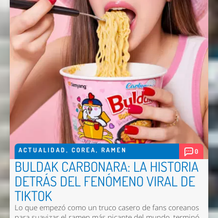
ACTUALIDAD
,
COREA
,
RAMEN
0
BULDAK CARBONARA: LA HISTORIA
DETRÁS DEL FENÓMENO VIRAL DE
TIKTOK
Lo que empezó como un truco casero de fans coreanos
para suavizar el ramen más picante del mundo, terminó