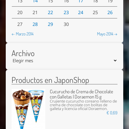
13
14
15
16
17
18
19
20
21
22
23
24
25
26
27
28
29
30
← Marzo 2014
Mayo 2014 →
Archivo
Productos en JaponShop
Cucurucho de Crema de Chocolate
con Galletas | Doraemon 15 g
Crujiente cucurucho coreano relleno de
crema de chocolate con bolitas de
galleta y licencia oficial Doraemon.
€ 0,69