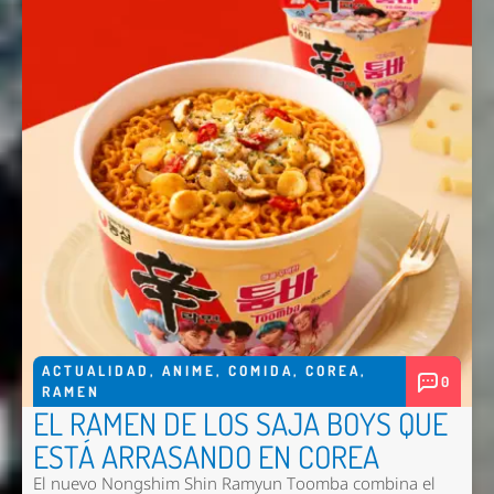
ACTUALIDAD
,
ANIME
,
COMIDA
,
COREA
,
0
RAMEN
EL RAMEN DE LOS SAJA BOYS QUE
ESTÁ ARRASANDO EN COREA
El nuevo
Nongshim Shin Ramyun Toomba
combina el