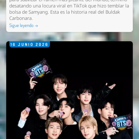
desatando una locura viral en TikTok que hizo temblar la
bolsa de Samyang. Esta es la historia real del Buldak
Carbonara.
Sigue leyendo →
16
JUNIO
2026