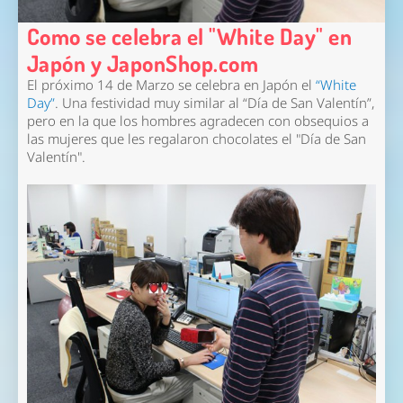
Como se celebra el "White Day" en
Japón y JaponShop.com
El próximo 14 de Marzo se celebra en Japón el
“White
Day”
. Una festividad muy similar al “Día de San Valentín”,
pero en la que los hombres agradecen con obsequios a
las mujeres que les regalaron chocolates el "Día de San
Valentín".