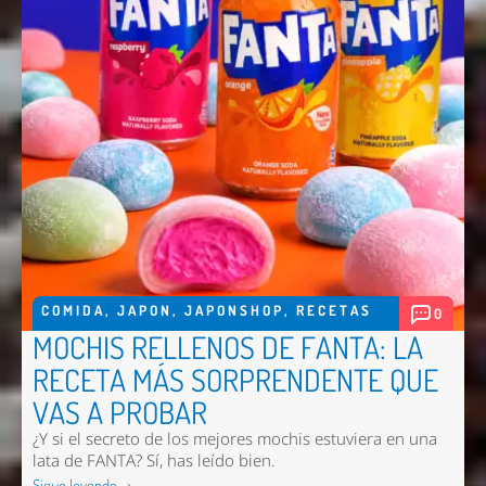
COMIDA
,
JAPON
,
JAPONSHOP
,
RECETAS
0
MOCHIS RELLENOS DE FANTA: LA
RECETA MÁS SORPRENDENTE QUE
VAS A PROBAR
¿Y si el secreto de los mejores mochis estuviera en una
lata de FANTA? Sí, has leído bien.
Sigue leyendo →