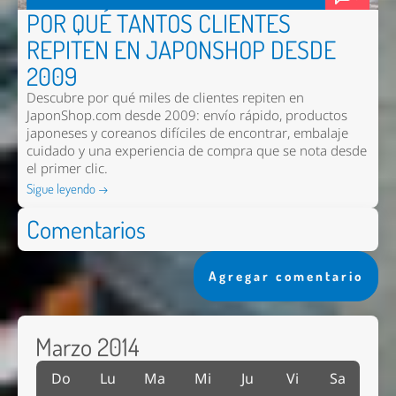
POR QUÉ TANTOS CLIENTES
REPITEN EN JAPONSHOP DESDE
2009
Descubre por qué miles de clientes repiten en
JaponShop.com desde 2009: envío rápido, productos
japoneses y coreanos difíciles de encontrar, embalaje
cuidado y una experiencia de compra que se nota desde
el primer clic.
Sigue leyendo →
Comentarios
Agregar comentario
Marzo 2014
Do
Lu
Ma
Mi
Ju
Vi
Sa