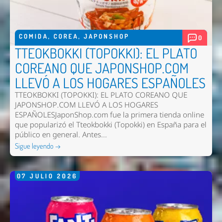
COMIDA
,
COREA
,
JAPONSHOP
0
TTEOKBOKKI (TOPOKKI): EL PLATO
COREANO QUE JAPONSHOP.COM
LLEVÓ A LOS HOGARES ESPAÑOLES
TTEOKBOKKI (TOPOKKI): EL PLATO COREANO QUE
JAPONSHOP.COM LLEVÓ A LOS HOGARES
ESPAÑOLESJaponShop.com fue la primera tienda online
que popularizó el Tteokbokki (Topokki) en España para el
público en general. Antes...
Sigue leyendo →
07
JULIO
2026