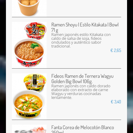
Ramen Shoyu | Estilo Kitakata | Bowl
71 g
Ramen japonés estilo Kitakata con
caldo de salsa de soja, fideos
ondulados y auténtico sabor
tradicional.
€ 2,65
Fideos Ramen de Ternera Wagyu
Golden Big Bowl 106g.
Ramen japonés con caldo dorado
elaborado con extracto de carne
Wagyu y verduras cocinadas
lentamente.
€ 3,40
Fanta Corea de Melocotón Blanco
350ml.