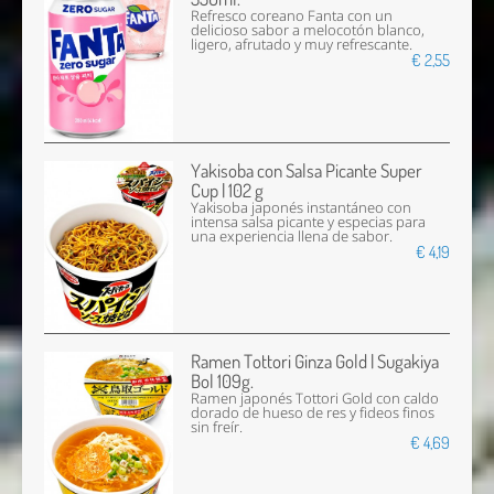
Refresco coreano Fanta con un
delicioso sabor a melocotón blanco,
ligero, afrutado y muy refrescante.
€ 2,55
Yakisoba con Salsa Picante Super
Cup | 102 g
Yakisoba japonés instantáneo con
intensa salsa picante y especias para
una experiencia llena de sabor.
€ 4,19
Ramen Tottori Ginza Gold | Sugakiya
Bol 109g.
Ramen japonés Tottori Gold con caldo
dorado de hueso de res y fideos finos
sin freír.
€ 4,69