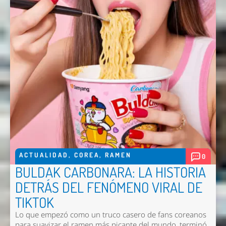
Enviar
ACTUALIDAD
,
COREA
,
RAMEN
0
BULDAK CARBONARA: LA HISTORIA
DETRÁS DEL FENÓMENO VIRAL DE
TIKTOK
Lo que empezó como un truco casero de fans coreanos
para suavizar el ramen más picante del mundo, terminó