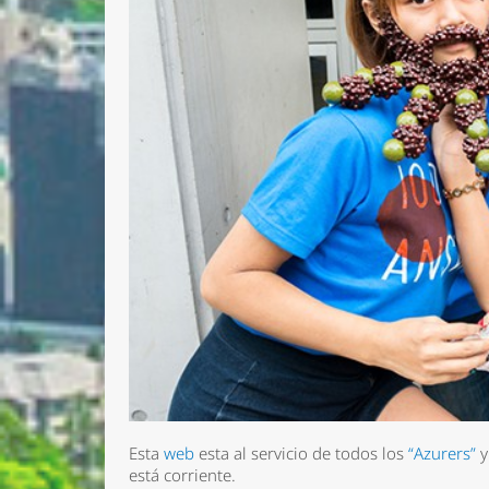
Nombre 
Email *
Comenta
Esta
web
esta al servicio de todos los
“Azurers”
y
está corriente.