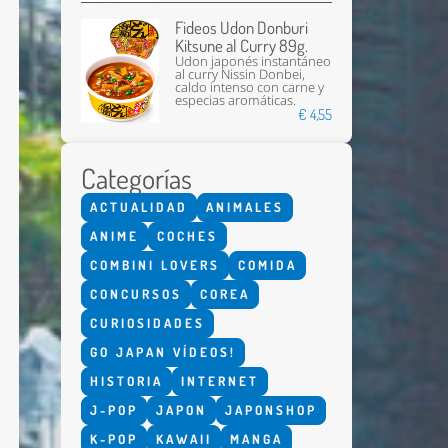
Fideos Udon Donburi
Kitsune al Curry 89g.
Udon japonés instantáneo
al curry Nissin Donbei,
caldo intenso con carne y
especias aromáticas.
€ 4,55
Categorías
Enviar
ACTUALIDAD
ANIMALES
ANIME
COCHES
COMBINI LOVERS
COMIDA
CONCURSOS
COREA
CURIOSIDADES
GO JAPAN VÍDEOS!
HISTORIA
INTERNET
J-POP
JAPON
JAPONSHOP
K-POP
KAWAII
MANGA