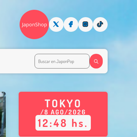
JaponShop
TOKYO
/
8
AGO
/
2026
12
:
48
hs.