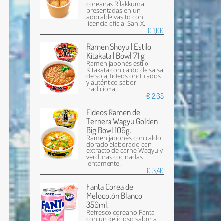
coreanas Rilakkuma
presentadas en un
adorable vasito con
licencia oficial San-X.
€ 1,00
Ramen Shoyu | Estilo
Kitakata | Bowl 71 g
Ramen japonés estilo
Kitakata con caldo de salsa
de soja, fideos ondulados
y auténtico sabor
tradicional.
€ 2,65
Fideos Ramen de
Ternera Wagyu Golden
Big Bowl 106g.
Ramen japonés con caldo
dorado elaborado con
extracto de carne Wagyu y
verduras cocinadas
lentamente.
€ 3,40
Fanta Corea de
Melocotón Blanco
350ml.
Refresco coreano Fanta
con un delicioso sabor a