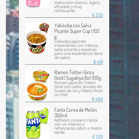
melocotón blanco, ligero,
afrutado y muy
refrescante.
€ 2,55
Yakisoba con Salsa
Picante Super Cup | 102
g
Yakisoba japonés
instantáneo con intensa
salsa picante y especias
para una experiencia llena
de sabor.
€ 4,19
Ramen Tottori Ginza
Gold | Sugakiya Bol 109g.
Ramen japonés Tottori
Gold con caldo dorado de
hueso de res y fideos finos
sin freír.
€ 4,69
Fanta Corea de Melón
350ml.
Refresco coreano Fanta
con un intenso y
refrescante sabor a melón
verde.
€ 2,55