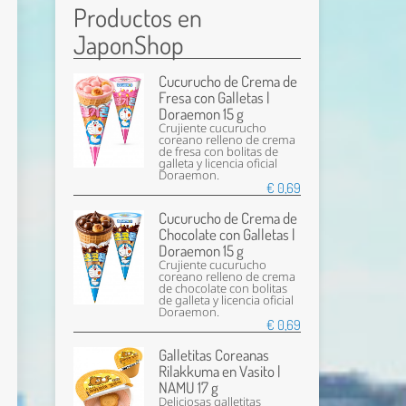
Productos en
JaponShop
Cucurucho de Crema de
Fresa con Galletas |
Doraemon 15 g
Crujiente cucurucho
coreano relleno de crema
de fresa con bolitas de
galleta y licencia oficial
Doraemon.
€ 0,69
Cucurucho de Crema de
Chocolate con Galletas |
Doraemon 15 g
Crujiente cucurucho
coreano relleno de crema
de chocolate con bolitas
de galleta y licencia oficial
Doraemon.
€ 0,69
Galletitas Coreanas
Rilakkuma en Vasito |
NAMU 17 g
Deliciosas galletitas