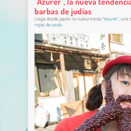
"Azurer", la nueva tendenci
barbas de judías
Llega desde Japón la nueva moda
“Azurer”
, una
rojas de azuki
.