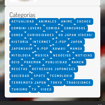
Categorías
ACTUALIDAD
ANIMALES
ANIME
COCHES
COMBINI LOVERS
COMIDA
CONCURSOS
COREA
CURIOSIDADES
GO JAPAN VÍDEOS!
HISTORIA
INTERNET
J-POP
JAPON
JAPONSHOP
K-POP
KAWAII
MANGA
MITOLOGIA
MUSICA
NEGOCIOS
NOTICIAS
OCIO
POKEMON
PUBLICIDAD
RAMEN
RECETAS
REFRESCOS JAPONESES
SOCIEDAD
SPOTS
TECNOLOGIA
TERREMOTO JAPON
TOKYO
TRADICIONES
TURISMO
TV
VIDEO