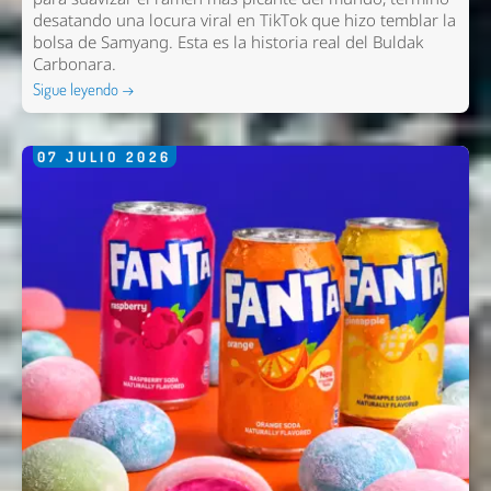
Nombre *
desatando una locura viral en TikTok que hizo temblar la
Email *
bolsa de Samyang. Esta es la historia real del Buldak
Carbonara.
Comentario *
Sigue leyendo →
07
JULIO
2026
Enviar