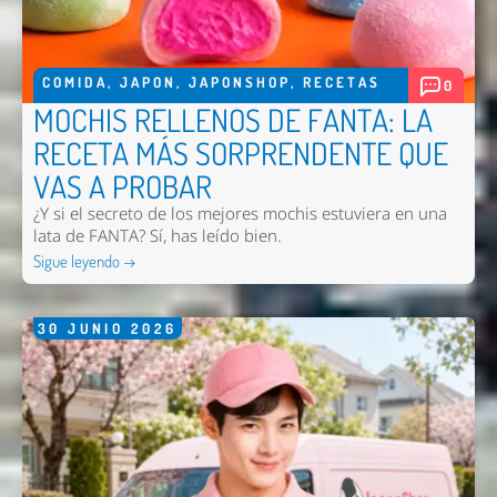
COMIDA
,
JAPON
,
JAPONSHOP
,
RECETAS
0
MOCHIS RELLENOS DE FANTA: LA
RECETA MÁS SORPRENDENTE QUE
VAS A PROBAR
¿Y si el secreto de los mejores mochis estuviera en una
lata de FANTA? Sí, has leído bien.
Sigue leyendo →
30
JUNIO
2026