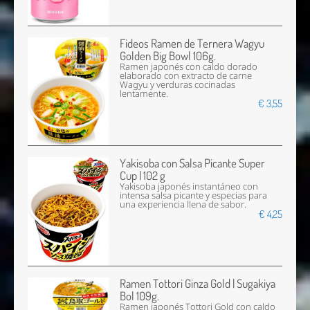
Fideos Ramen de Ternera Wagyu
Golden Big Bowl 106g.
Ramen japonés con caldo dorado
elaborado con extracto de carne
Wagyu y verduras cocinadas
lentamente.
€ 3,55
Yakisoba con Salsa Picante Super
Cup | 102 g
Yakisoba japonés instantáneo con
intensa salsa picante y especias para
una experiencia llena de sabor.
€ 4,25
Ramen Tottori Ginza Gold | Sugakiya
Bol 109g.
Ramen japonés Tottori Gold con caldo