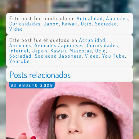
Este post fue publicado en
Actualidad
,
Animales
,
Curiosidades
,
Japon
,
Kawaii
,
Ocio
,
Sociedad
,
Video
Este post fue etiquetado en
Actualidad
,
Animales
,
Animales Japoneses
,
Curiosidades
,
Internet
,
Japon
,
Kawaii
,
Mascotas
,
Ocio
,
Sociedad
,
Sociedad Japonesa
,
Video
,
You Tube
,
Youtube
Posts relacionados
03
AGOSTO
2026