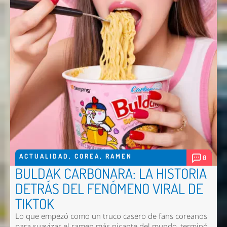
ACTUALIDAD
,
COREA
,
RAMEN
0
BULDAK CARBONARA: LA HISTORIA
DETRÁS DEL FENÓMENO VIRAL DE
TIKTOK
Lo que empezó como un truco casero de fans coreanos
para suavizar el ramen más picante del mundo, terminó