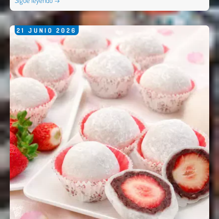
Sigue leyendo →
21
JUNIO
2026