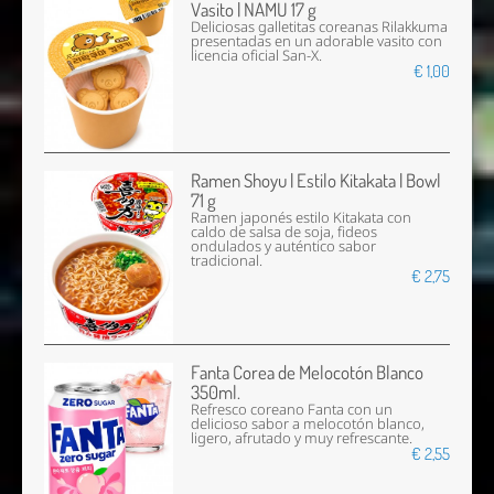
Vasito | NAMU 17 g
Deliciosas galletitas coreanas Rilakkuma
presentadas en un adorable vasito con
licencia oficial San-X.
€ 1,00
Ramen Shoyu | Estilo Kitakata | Bowl
71 g
Ramen japonés estilo Kitakata con
caldo de salsa de soja, fideos
ondulados y auténtico sabor
tradicional.
€ 2,75
Fanta Corea de Melocotón Blanco
350ml.
Refresco coreano Fanta con un
delicioso sabor a melocotón blanco,
ligero, afrutado y muy refrescante.
€ 2,55