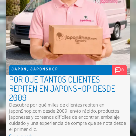
JAPON
,
JAPONSHOP
0
POR QUÉ TANTOS CLIENTES
REPITEN EN JAPONSHOP DESDE
2009
Descubre por qué miles de clientes repiten en
JaponShop.com desde 2009: envío rápido, productos
japoneses y coreanos difíciles de encontrar, embalaje
cuidado y una experiencia de compra que se nota desde
el primer clic.