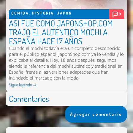
COMIDA
,
HISTORIA
,
JAPON
0
ASÍ FUE COMO JAPONSHOP.COM
TRAJO EL AUTÉNTICO MOCHI A
ESPAÑA HACE 17 AÑOS
Cuando el mochi todavía era un completo desconocido
para el público español, JaponShop.com ya lo vendía y lo
explicaba al detalle. Hoy, 18 años después, seguimos
siendo la referencia del mochi auténtico y tradicional en
España, frente a las versiones adaptadas que han
inundado el mercado con la moda.
Sigue leyendo →
Comentarios
Agregar comentario