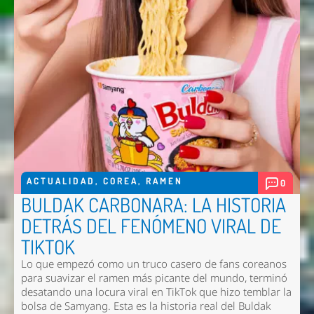
ACTUALIDAD
,
COREA
,
RAMEN
0
BULDAK CARBONARA: LA HISTORIA
DETRÁS DEL FENÓMENO VIRAL DE
TIKTOK
Lo que empezó como un truco casero de fans coreanos
para suavizar el ramen más picante del mundo, terminó
desatando una locura viral en TikTok que hizo temblar la
bolsa de Samyang. Esta es la historia real del Buldak