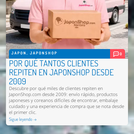
JAPON
,
JAPONSHOP
0
POR QUÉ TANTOS CLIENTES
REPITEN EN JAPONSHOP DESDE
2009
Descubre por qué miles de clientes repiten en
JaponShop.com desde 2009: envío rápido, productos
japoneses y coreanos difíciles de encontrar, embalaje
cuidado y una experiencia de compra que se nota desde
el primer clic.
Sigue leyendo →