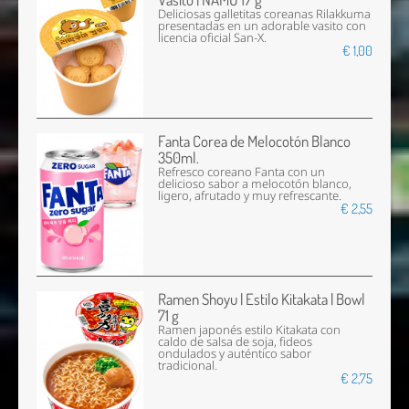
Deliciosas galletitas coreanas Rilakkuma
presentadas en un adorable vasito con
licencia oficial San-X.
€ 1,00
Fanta Corea de Melocotón Blanco
350ml.
Refresco coreano Fanta con un
delicioso sabor a melocotón blanco,
ligero, afrutado y muy refrescante.
€ 2,55
Ramen Shoyu | Estilo Kitakata | Bowl
71 g
Ramen japonés estilo Kitakata con
caldo de salsa de soja, fideos
ondulados y auténtico sabor
tradicional.
€ 2,75