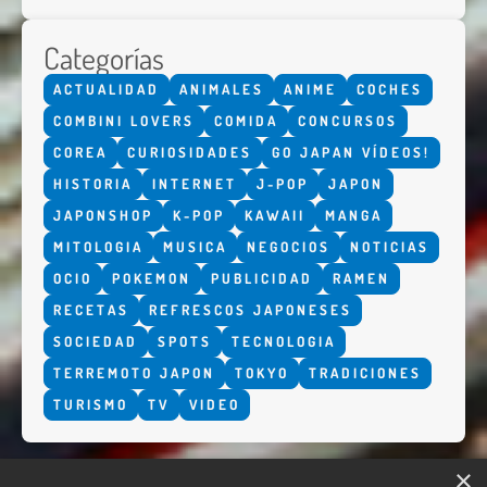
Categorías
ACTUALIDAD
ANIMALES
ANIME
COCHES
COMBINI LOVERS
COMIDA
CONCURSOS
COREA
CURIOSIDADES
GO JAPAN VÍDEOS!
HISTORIA
INTERNET
J-POP
JAPON
JAPONSHOP
K-POP
KAWAII
MANGA
MITOLOGIA
MUSICA
NEGOCIOS
NOTICIAS
OCIO
POKEMON
PUBLICIDAD
RAMEN
RECETAS
REFRESCOS JAPONESES
SOCIEDAD
SPOTS
TECNOLOGIA
TERREMOTO JAPON
TOKYO
TRADICIONES
TURISMO
TV
VIDEO
×