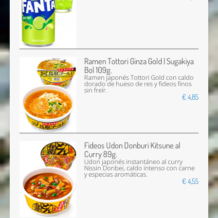
Ramen Tottori Ginza Gold | Sugakiya
Bol 109g.
Ramen japonés Tottori Gold con caldo
dorado de hueso de res y fideos finos
sin freír.
€ 4,85
Fideos Udon Donburi Kitsune al
Curry 89g.
Udon japonés instantáneo al curry
Nissin Donbei, caldo intenso con carne
y especias aromáticas.
€ 4,55