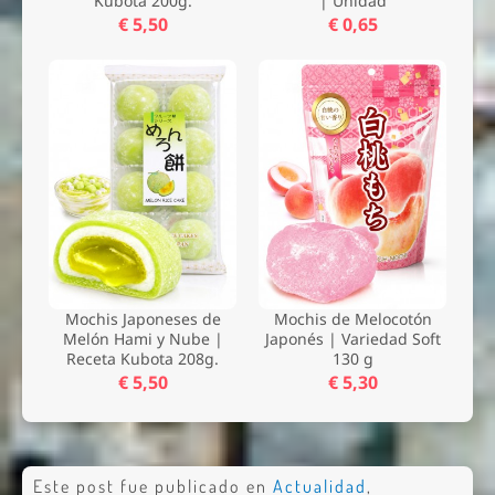
Kubota 200g.
| Unidad
€ 5,50
€ 0,65
Mochis Japoneses de
Mochis de Melocotón
Melón Hami y Nube |
Japonés | Variedad Soft
Receta Kubota 208g.
130 g
€ 5,50
€ 5,30
Este post fue publicado en
Actualidad
,