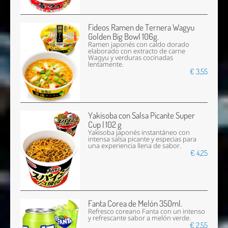
Fideos Ramen de Ternera Wagyu
Golden Big Bowl 106g.
Ramen japonés con caldo dorado
elaborado con extracto de carne
Wagyu y verduras cocinadas
lentamente.
€ 3,55
Yakisoba con Salsa Picante Super
Cup | 102 g
Yakisoba japonés instantáneo con
intensa salsa picante y especias para
una experiencia llena de sabor.
€ 4,25
Fanta Corea de Melón 350ml.
Refresco coreano Fanta con un intenso
y refrescante sabor a melón verde.
€ 2,55