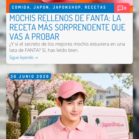
COMIDA
,
JAPON
,
JAPONSHOP
,
RECETAS
0
MOCHIS RELLENOS DE FANTA: LA
RECETA MÁS SORPRENDENTE QUE
Enviar
VAS A PROBAR
¿Y si el secreto de los mejores mochis estuviera en una
lata de FANTA? Sí, has leído bien.
Sigue leyendo →
30
JUNIO
2026