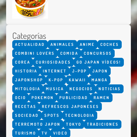
Categorías
ACTUALIDAD
ANIMALES
ANIME
COCHES
COMBINI LOVERS
COMIDA
CONCURSOS
COREA
CURIOSIDADES
GO JAPAN VÍDEOS!
HISTORIA
INTERNET
J-POP
JAPON
JAPONSHOP
K-POP
KAWAII
MANGA
MITOLOGIA
MUSICA
NEGOCIOS
NOTICIAS
OCIO
POKEMON
PUBLICIDAD
RAMEN
RECETAS
REFRESCOS JAPONESES
SOCIEDAD
SPOTS
TECNOLOGIA
TERREMOTO JAPON
TOKYO
TRADICIONES
TURISMO
TV
VIDEO