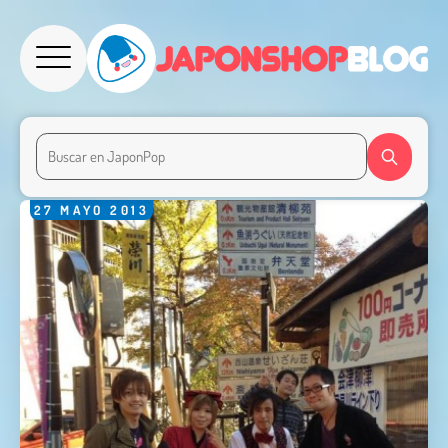
27
MAYO
2013