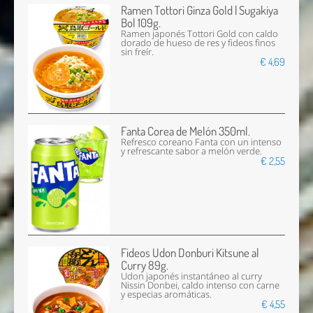
Ramen Tottori Ginza Gold | Sugakiya
Bol 109g.
Ramen japonés Tottori Gold con caldo
dorado de hueso de res y fideos finos
sin freír.
€ 4,69
Fanta Corea de Melón 350ml.
Refresco coreano Fanta con un intenso
y refrescante sabor a melón verde.
€ 2,55
Fideos Udon Donburi Kitsune al
Curry 89g.
Udon japonés instantáneo al curry
Nissin Donbei, caldo intenso con carne
y especias aromáticas.
€ 4,55