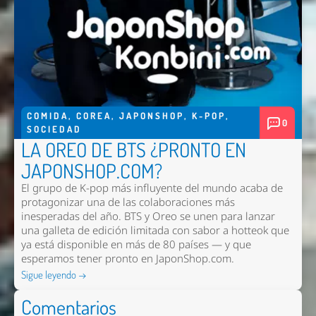
COMIDA
,
COREA
,
JAPONSHOP
,
K-POP
,
0
SOCIEDAD
LA OREO DE BTS ¿PRONTO EN
JAPONSHOP.COM?
El grupo de K-pop más influyente del mundo acaba de
protagonizar una de las colaboraciones más
inesperadas del año. BTS y Oreo se unen para lanzar
una galleta de edición limitada con sabor a hotteok que
ya está disponible en más de 80 países — y que
esperamos tener pronto en
JaponShop.com
.
Sigue leyendo →
Comentarios