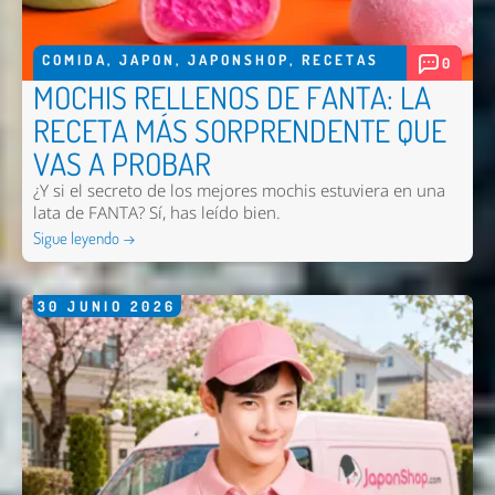
COMIDA
,
JAPON
,
JAPONSHOP
,
RECETAS
0
MOCHIS RELLENOS DE FANTA: LA
RECETA MÁS SORPRENDENTE QUE
VAS A PROBAR
¿Y si el secreto de los mejores mochis estuviera en una
lata de FANTA? Sí, has leído bien.
Sigue leyendo →
Nombre *
30
JUNIO
2026
Email *
Comentario *