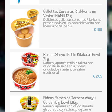
Galletitas Coreanas Rilakkuma en
Vasito | NAMU 17 g
Deliciosas galletitas coreanas Rilakkuma
presentadas en un adorable vasito con
licencia oficial San-X.
€ 1,00
Ramen Shoyu | Estilo Kitakata | Bowl
71 g
Ramen japonés estilo Kitakata con
caldo de salsa de soja, fideos
ondulados y auténtico sabor
tradicional.
€ 2,65
Fideos Ramen de Ternera Wagyu
Golden Big Bowl 106g.
Ramen japonés con caldo dorado
elaborado con extracto de carne