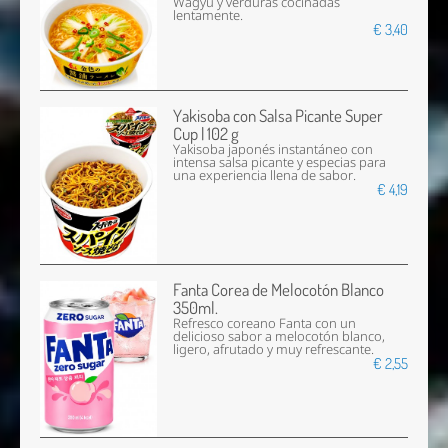
Wagyu y verduras cocinadas
lentamente.
€ 3,40
Yakisoba con Salsa Picante Super
Cup | 102 g
Yakisoba japonés instantáneo con
intensa salsa picante y especias para
una experiencia llena de sabor.
€ 4,19
Fanta Corea de Melocotón Blanco
350ml.
Refresco coreano Fanta con un
delicioso sabor a melocotón blanco,
ligero, afrutado y muy refrescante.
€ 2,55