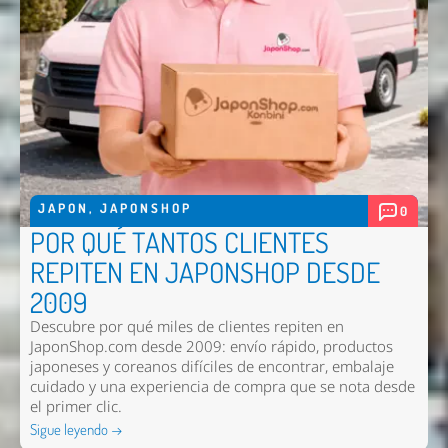
Enviar
JAPON
,
JAPONSHOP
0
POR QUÉ TANTOS CLIENTES
REPITEN EN JAPONSHOP DESDE
2009
Descubre por qué miles de clientes repiten en
JaponShop.com desde 2009: envío rápido, productos
japoneses y coreanos difíciles de encontrar, embalaje
cuidado y una experiencia de compra que se nota desde
el primer clic.
Sigue leyendo →