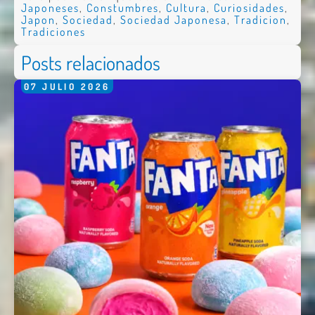
Japoneses
,
Constumbres
,
Cultura
,
Curiosidades
,
Japon
,
Sociedad
,
Sociedad Japonesa
,
Tradicion
,
Tradiciones
Posts relacionados
07
JULIO
2026