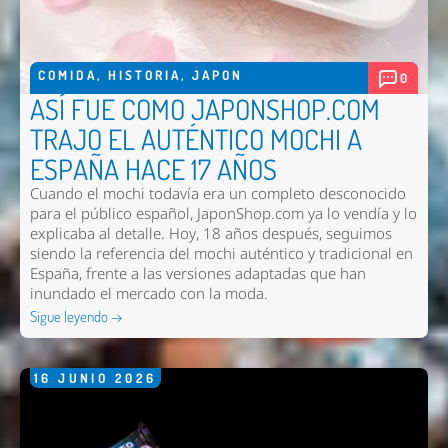
COMIDA
,
HISTORIA
,
JAPON
0
ASÍ FUE COMO JAPONSHOP.COM
TRAJO EL AUTÉNTICO MOCHI A
ESPAÑA HACE 17 AÑOS
Cuando el mochi todavía era un completo desconocido
para el público español, JaponShop.com ya lo vendía y lo
explicaba al detalle. Hoy, 18 años después, seguimos
siendo la referencia del mochi auténtico y tradicional en
España, frente a las versiones adaptadas que han
inundado el mercado con la moda.
Sigue leyendo →
16
JUNIO
2026