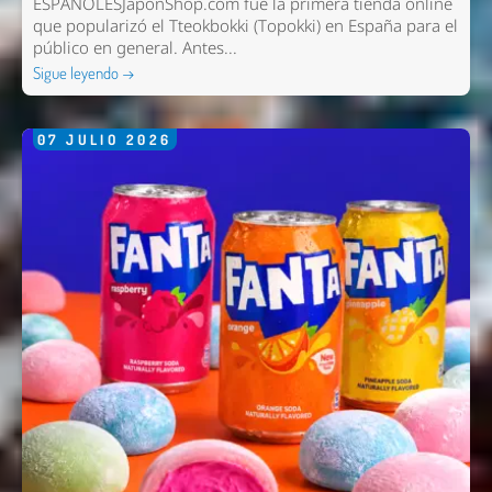
ESPAÑOLESJaponShop.com fue la primera tienda online
que popularizó el Tteokbokki (Topokki) en España para el
público en general. Antes...
Sigue leyendo →
07
JULIO
2026