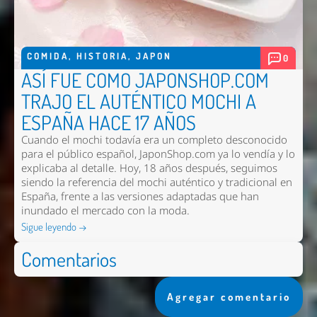
COMIDA
,
HISTORIA
,
JAPON
0
ASÍ FUE COMO JAPONSHOP.COM
TRAJO EL AUTÉNTICO MOCHI A
ESPAÑA HACE 17 AÑOS
Cuando el mochi todavía era un completo desconocido
para el público español, JaponShop.com ya lo vendía y lo
explicaba al detalle. Hoy, 18 años después, seguimos
siendo la referencia del mochi auténtico y tradicional en
España, frente a las versiones adaptadas que han
inundado el mercado con la moda.
Sigue leyendo →
Comentarios
Agregar comentario