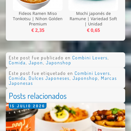
Fideos Ramen Miso
Mochi japonés de
Tonkotsu | Nihon Golden
Ramune | Variedad Soft
Premium
| Unidad
€ 2,35
€ 0,65
Este post fue publicado en
Combini Lovers
,
Comida
,
Japon
,
Japonshop
Este post fue etiquetado en
Combini Lovers
,
Comida
,
Dulces Japoneses
,
Japonshop
,
Marcas
Japonesas
Posts relacionados
15
JULIO
2026