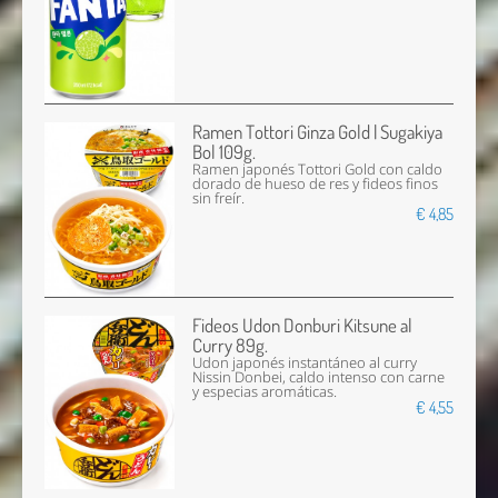
Ramen Tottori Ginza Gold | Sugakiya
Bol 109g.
Ramen japonés Tottori Gold con caldo
dorado de hueso de res y fideos finos
sin freír.
€ 4,85
Fideos Udon Donburi Kitsune al
Curry 89g.
Udon japonés instantáneo al curry
Nissin Donbei, caldo intenso con carne
y especias aromáticas.
€ 4,55