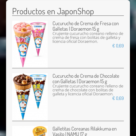
Productos en JaponShop
Cucurucho de Crema de Fresa con
Galletas | Doraemon 15 g
Crujiente cucurucho coreano relleno de
crema de fresa con bolitas de galleta y
licencia oficial Doraemon.
€ 0,69
Cucurucho de Crema de Chocolate
con Galletas | Doraemon 15 g
Crujiente cucurucho coreano relleno de
crema de chocolate con bolitas de
galleta y licencia oficial Doraemon.
€ 0,69
Galletitas Coreanas Rilakkuma en
Vasito | NAMU 17 g