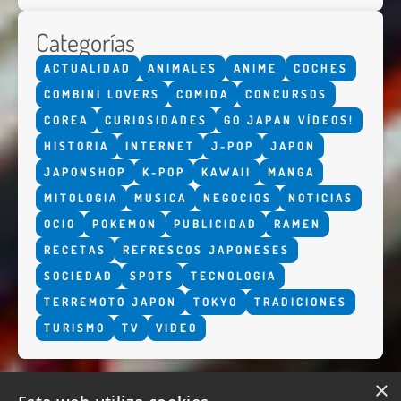
Categorías
ACTUALIDAD
ANIMALES
ANIME
COCHES
COMBINI LOVERS
COMIDA
CONCURSOS
COREA
CURIOSIDADES
GO JAPAN VÍDEOS!
HISTORIA
INTERNET
J-POP
JAPON
JAPONSHOP
K-POP
KAWAII
MANGA
MITOLOGIA
MUSICA
NEGOCIOS
NOTICIAS
OCIO
POKEMON
PUBLICIDAD
RAMEN
RECETAS
REFRESCOS JAPONESES
SOCIEDAD
SPOTS
TECNOLOGIA
TERREMOTO JAPON
TOKYO
TRADICIONES
TURISMO
TV
VIDEO
×