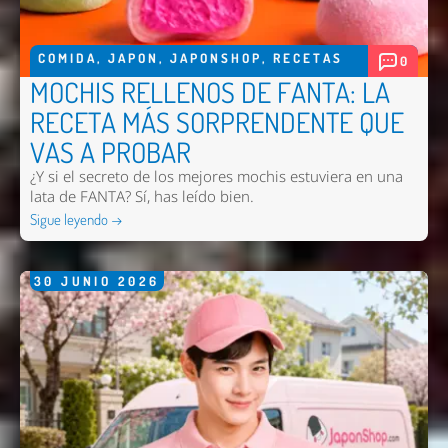
COMIDA
,
JAPON
,
JAPONSHOP
,
RECETAS
0
MOCHIS RELLENOS DE FANTA: LA
RECETA MÁS SORPRENDENTE QUE
VAS A PROBAR
¿Y si el secreto de los mejores mochis estuviera en una
lata de FANTA? Sí, has leído bien.
Sigue leyendo →
30
JUNIO
2026