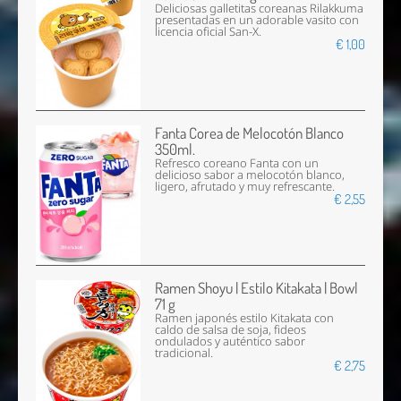
Deliciosas galletitas coreanas Rilakkuma
presentadas en un adorable vasito con
licencia oficial San-X.
€ 1,00
Fanta Corea de Melocotón Blanco
350ml.
Refresco coreano Fanta con un
delicioso sabor a melocotón blanco,
ligero, afrutado y muy refrescante.
€ 2,55
Ramen Shoyu | Estilo Kitakata | Bowl
71 g
Ramen japonés estilo Kitakata con
caldo de salsa de soja, fideos
ondulados y auténtico sabor
tradicional.
€ 2,75