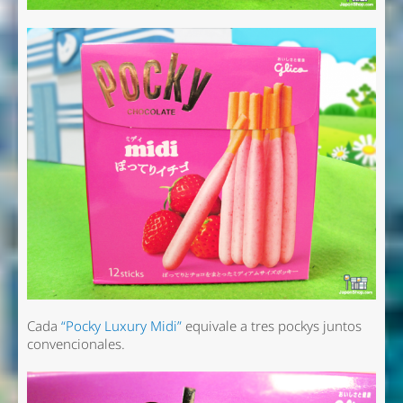
Cada
“Pocky Luxury Midi”
equivale a tres pockys juntos
convencionales.