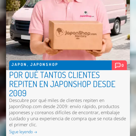
JAPON
,
JAPONSHOP
0
POR QUÉ TANTOS CLIENTES
REPITEN EN JAPONSHOP DESDE
2009
Descubre por qué miles de clientes repiten en
JaponShop.com desde 2009: envío rápido, productos
japoneses y coreanos difíciles de encontrar, embalaje
cuidado y una experiencia de compra que se nota desde
el primer clic.
Sigue leyendo →