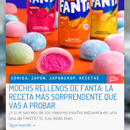
COMIDA
,
JAPON
,
JAPONSHOP
,
RECETAS
0
MOCHIS RELLENOS DE FANTA: LA
RECETA MÁS SORPRENDENTE QUE
VAS A PROBAR
¿Y si el secreto de los mejores mochis estuviera en una
lata de FANTA? Sí, has leído bien.
Sigue leyendo →