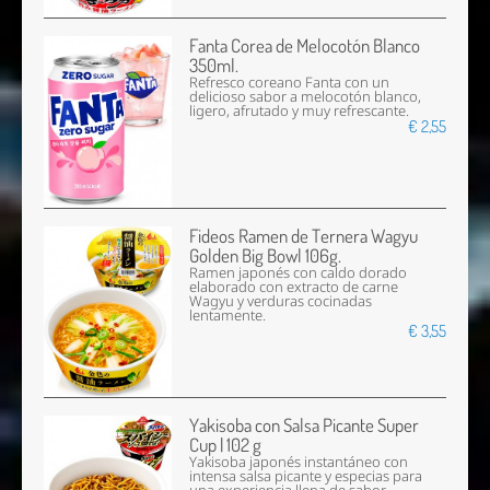
Fanta Corea de Melocotón Blanco
350ml.
Refresco coreano Fanta con un
delicioso sabor a melocotón blanco,
ligero, afrutado y muy refrescante.
€ 2,55
Fideos Ramen de Ternera Wagyu
Golden Big Bowl 106g.
Ramen japonés con caldo dorado
elaborado con extracto de carne
Wagyu y verduras cocinadas
lentamente.
€ 3,55
Yakisoba con Salsa Picante Super
Cup | 102 g
Yakisoba japonés instantáneo con
intensa salsa picante y especias para