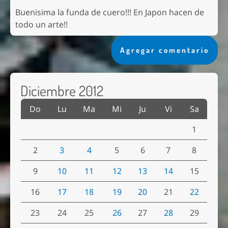
Buenisima la funda de cuero!!! En Japon hacen de
todo un arte!!
Agregar comentario
Diciembre 2012
Do
Lu
Ma
Mi
Ju
Vi
Sa
1
2
3
4
5
6
7
8
9
10
11
12
13
14
15
16
17
18
19
20
21
22
23
24
25
26
27
28
29