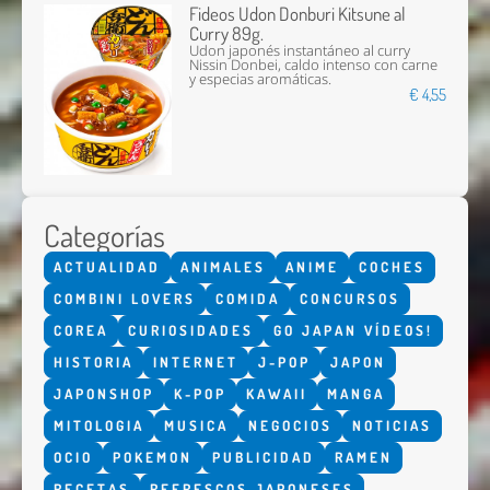
Fideos Udon Donburi Kitsune al
Curry 89g.
Udon japonés instantáneo al curry
Nissin Donbei, caldo intenso con carne
y especias aromáticas.
€ 4,55
Categorías
ACTUALIDAD
ANIMALES
ANIME
COCHES
COMBINI LOVERS
COMIDA
CONCURSOS
COREA
CURIOSIDADES
GO JAPAN VÍDEOS!
HISTORIA
INTERNET
J-POP
JAPON
JAPONSHOP
K-POP
KAWAII
MANGA
MITOLOGIA
MUSICA
NEGOCIOS
NOTICIAS
OCIO
POKEMON
PUBLICIDAD
RAMEN
RECETAS
REFRESCOS JAPONESES