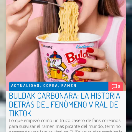
ACTUALIDAD
,
COREA
,
RAMEN
0
Nombre *
BULDAK CARBONARA: LA HISTORIA
Email *
DETRÁS DEL FENÓMENO VIRAL DE
TIKTOK
Comentario *
Lo que empezó como un truco casero de fans coreanos
para suavizar el ramen más picante del mundo, terminó