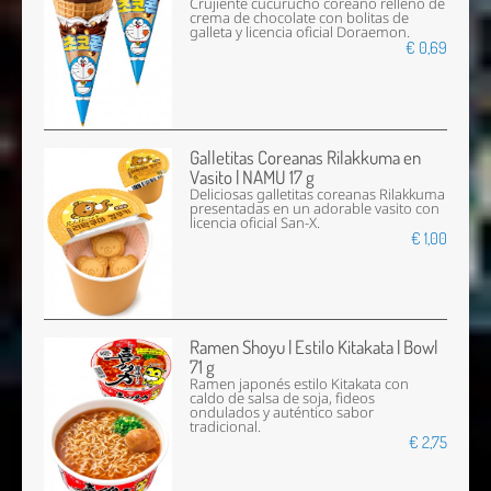
Crujiente cucurucho coreano relleno de
crema de chocolate con bolitas de
galleta y licencia oficial Doraemon.
€ 0,69
Galletitas Coreanas Rilakkuma en
Vasito | NAMU 17 g
Deliciosas galletitas coreanas Rilakkuma
presentadas en un adorable vasito con
licencia oficial San-X.
€ 1,00
Ramen Shoyu | Estilo Kitakata | Bowl
71 g
Ramen japonés estilo Kitakata con
caldo de salsa de soja, fideos
ondulados y auténtico sabor
tradicional.
€ 2,75