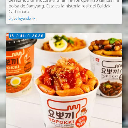
desatando una locura viral en TikTok que hizo temblar la
bolsa de Samyang. Esta es la historia real del Buldak
Carbonara.
Sigue leyendo →
15
JULIO
2026
Enviar