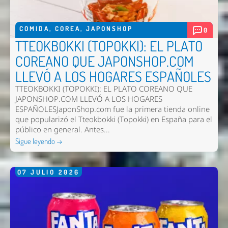
COMIDA
,
COREA
,
JAPONSHOP
0
TTEOKBOKKI (TOPOKKI): EL PLATO
COREANO QUE JAPONSHOP.COM
LLEVÓ A LOS HOGARES ESPAÑOLES
TTEOKBOKKI (TOPOKKI): EL PLATO COREANO QUE
JAPONSHOP.COM LLEVÓ A LOS HOGARES
ESPAÑOLESJaponShop.com fue la primera tienda online
que popularizó el Tteokbokki (Topokki) en España para el
público en general. Antes...
Sigue leyendo →
07
JULIO
2026