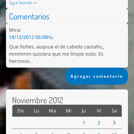
Sigue leyendo →
Comentarios
Mirai
18/12/2012 06:08hs.
Que ñoñes, auqnue el de cabello castaño,,
mmmmm quisiera que me limpie todo. Es
hermoso.
Agregar comentario
Noviembre 2012
Do
Lu
Ma
Mi
Ju
Vi
Sa
1
2
3