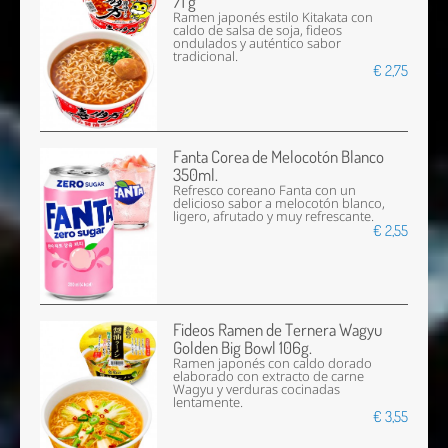
71 g
Ramen japonés estilo Kitakata con
caldo de salsa de soja, fideos
ondulados y auténtico sabor
tradicional.
€ 2,75
Fanta Corea de Melocotón Blanco
350ml.
Refresco coreano Fanta con un
delicioso sabor a melocotón blanco,
ligero, afrutado y muy refrescante.
€ 2,55
Fideos Ramen de Ternera Wagyu
Golden Big Bowl 106g.
Ramen japonés con caldo dorado
elaborado con extracto de carne
Wagyu y verduras cocinadas
lentamente.
€ 3,55