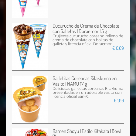
Cucurucho de Crema de Chocolate
con Galletas | Doraemon 15 g
Crujiente cucurucho coreano relleno de
crema de chocolate con bolitas de
galleta y licencia oficial Doraemon.
€ 0,69
Galletitas Coreanas Rilakkuma en
Vasito | NAMU 17 g
Deliciosas galletitas coreanas Rilakkuma
presentadas en un adorable vasito con
licencia oficial San-X.
€ 1,00
Ramen Shoyu | Estilo Kitakata | Bowl