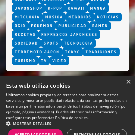
JAPONSHOP
K-POP
KAWAII
MANGA
MITOLOGIA
MUSICA
NEGOCIOS
NOTICIAS
OCIO
POKEMON
PUBLICIDAD
RAMEN
RECETAS
REFRESCOS JAPONESES
SOCIEDAD
SPOTS
TECNOLOGIA
TERREMOTO JAPON
TOKYO
TRADICIONES
TURISMO
TV
VIDEO
×
Esta web utiliza cookies
Utilizamos cookies propias y de terceros para analizar nuestros
servicios y mostrarte publicidad relacionada con tus preferencias en
base a un perfil elaborado a partir de tus hábitos de navegación (por
QUIENES SOMOS
ejemplo, páginas visitadas). Puedes obtener más información y
configurar tus preferencias
Política de cookies.
MOSTRAR DETALLES
ACEPTO LAS COOKIES
RECHAZAR LAS COOKIES