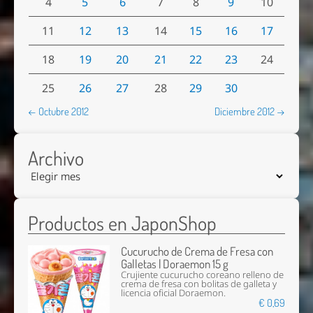
4
5
6
7
8
9
10
11
12
13
14
15
16
17
18
19
20
21
22
23
24
25
26
27
28
29
30
← Octubre 2012
Diciembre 2012 →
Archivo
Productos en JaponShop
Cucurucho de Crema de Fresa con
Galletas | Doraemon 15 g
Crujiente cucurucho coreano relleno de
crema de fresa con bolitas de galleta y
licencia oficial Doraemon.
€ 0,69