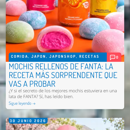
COMIDA
,
JAPON
,
JAPONSHOP
,
RECETAS
0
MOCHIS RELLENOS DE FANTA: LA
RECETA MÁS SORPRENDENTE QUE
VAS A PROBAR
¿Y si el secreto de los mejores mochis estuviera en una
lata de FANTA? Sí, has leído bien.
Sigue leyendo →
30
JUNIO
2026