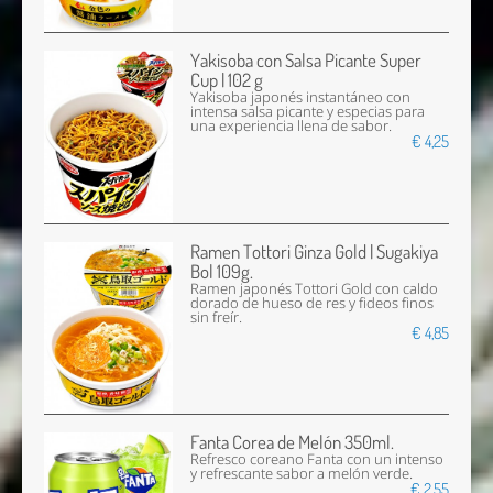
Yakisoba con Salsa Picante Super
Cup | 102 g
Yakisoba japonés instantáneo con
intensa salsa picante y especias para
una experiencia llena de sabor.
€ 4,25
Ramen Tottori Ginza Gold | Sugakiya
Bol 109g.
Ramen japonés Tottori Gold con caldo
dorado de hueso de res y fideos finos
sin freír.
€ 4,85
Fanta Corea de Melón 350ml.
Refresco coreano Fanta con un intenso
y refrescante sabor a melón verde.
€ 2,55