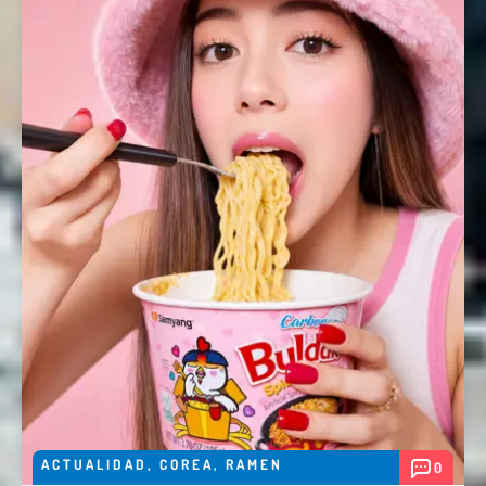
Nombre *
Email *
Comentario *
ACTUALIDAD
,
COREA
,
RAMEN
0
Enviar