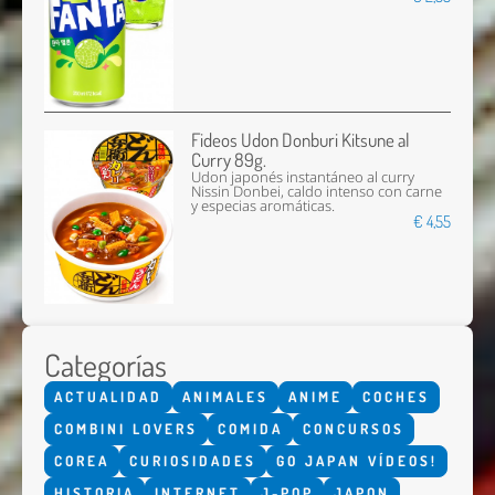
Fideos Udon Donburi Kitsune al
Curry 89g.
Udon japonés instantáneo al curry
Nissin Donbei, caldo intenso con carne
y especias aromáticas.
€ 4,55
Categorías
ACTUALIDAD
ANIMALES
ANIME
COCHES
COMBINI LOVERS
COMIDA
CONCURSOS
COREA
CURIOSIDADES
GO JAPAN VÍDEOS!
HISTORIA
INTERNET
J-POP
JAPON