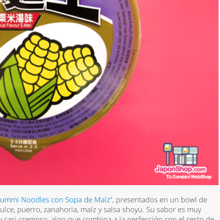
Yummi Noodles con Sopa de Maíz”
, presentados en un bowl de
ulce, puerro, zanahoria, maíz y salsa shoyu. Su sabor es muy
y casi cremoso, algo que combina a la perfección con el resto de