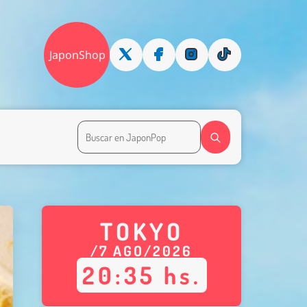
JaponShop
TOKYO
/
7
AGO
/
2026
20
:
35
hs.