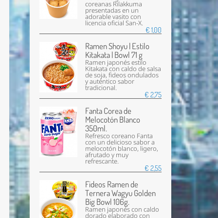
coreanas Rilakkuma
presentadas en un
adorable vasito con
licencia oficial San-X.
€ 1,00
Ramen Shoyu | Estilo
Kitakata | Bowl 71 g
Ramen japonés estilo
Kitakata con caldo de salsa
de soja, fideos ondulados
y auténtico sabor
tradicional.
€ 2,75
Fanta Corea de
Melocotón Blanco
350ml.
Refresco coreano Fanta
con un delicioso sabor a
melocotón blanco, ligero,
afrutado y muy
refrescante.
€ 2,55
Fideos Ramen de
Ternera Wagyu Golden
Big Bowl 106g.
Ramen japonés con caldo
dorado elaborado con