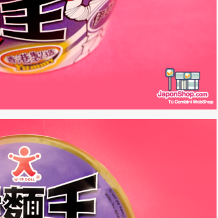
*
rio *