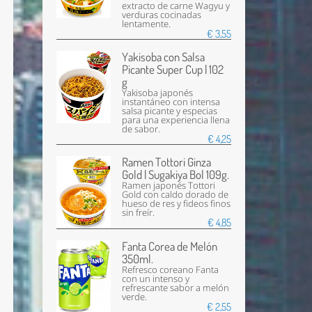
extracto de carne Wagyu y
verduras cocinadas
lentamente.
€ 3,55
Yakisoba con Salsa
Picante Super Cup | 102
g
Yakisoba japonés
instantáneo con intensa
salsa picante y especias
para una experiencia llena
de sabor.
€ 4,25
Ramen Tottori Ginza
Gold | Sugakiya Bol 109g.
Ramen japonés Tottori
Gold con caldo dorado de
hueso de res y fideos finos
sin freír.
€ 4,85
Fanta Corea de Melón
350ml.
Refresco coreano Fanta
con un intenso y
refrescante sabor a melón
verde.
€ 2,55