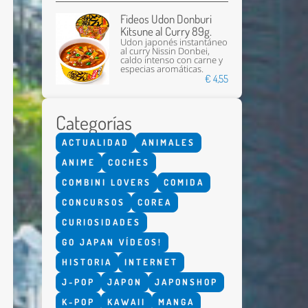
Fideos Udon Donburi
Kitsune al Curry 89g.
Udon japonés instantáneo
al curry Nissin Donbei,
caldo intenso con carne y
especias aromáticas.
€ 4,55
Categorías
Enviar
ACTUALIDAD
ANIMALES
ANIME
COCHES
COMBINI LOVERS
COMIDA
CONCURSOS
COREA
CURIOSIDADES
GO JAPAN VÍDEOS!
HISTORIA
INTERNET
J-POP
JAPON
JAPONSHOP
K-POP
KAWAII
MANGA