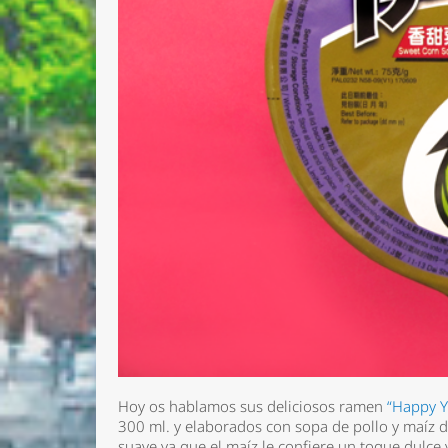
Hoy os hablamos sus deliciosos ramen
“Happy 
300 ml. y elaborados con sopa de pollo y maíz d
suave ya que el maíz le confiere un toque dulce 