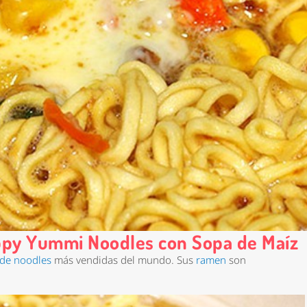
ppy Yummi Noodles con Sopa de Maíz
de noodles
más vendidas del mundo. Sus
ramen
son