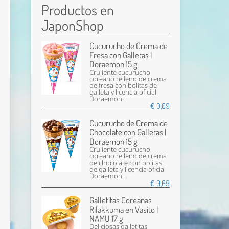
Productos en
JaponShop
Cucurucho de Crema de
Fresa con Galletas |
Doraemon 15 g
Crujiente cucurucho
coreano relleno de crema
de fresa con bolitas de
galleta y licencia oficial
Doraemon.
€ 0,69
Cucurucho de Crema de
Chocolate con Galletas |
Doraemon 15 g
Crujiente cucurucho
coreano relleno de crema
de chocolate con bolitas
de galleta y licencia oficial
Doraemon.
€ 0,69
Galletitas Coreanas
Rilakkuma en Vasito |
NAMU 17 g
Deliciosas galletitas