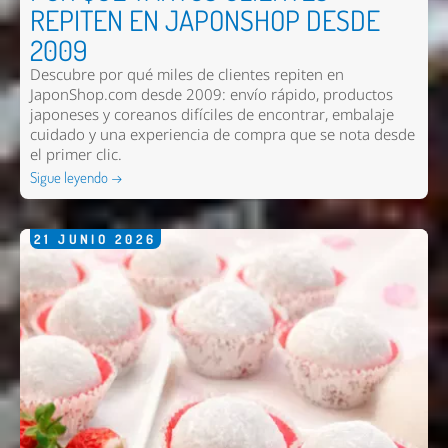
REPITEN EN JAPONSHOP DESDE
2009
Descubre por qué miles de clientes repiten en
JaponShop.com desde 2009: envío rápido, productos
japoneses y coreanos difíciles de encontrar, embalaje
cuidado y una experiencia de compra que se nota desde
el primer clic.
Sigue leyendo →
21
JUNIO
2026