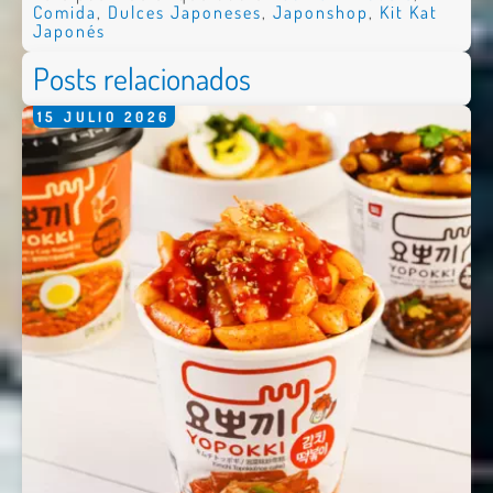
Comida
,
Dulces Japoneses
,
Japonshop
,
Kit Kat
Japonés
Posts relacionados
15
JULIO
2026
Nombre *
Email *
Comentario *