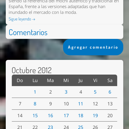
siendo la referencia del mochi auténtico y tradicional en
España, frente a las versiones adaptadas que han
inundado el mercado con la moda.
Sigue leyendo →
Comentarios
Agregar comentario
Octubre 2012
Do
Lu
Ma
Mi
Ju
Vi
Sa
1
2
3
4
5
6
7
8
9
10
11
12
13
14
15
16
17
18
19
20
21
22
23
24
25
26
27