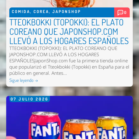
COMIDA
,
COREA
,
JAPONSHOP
0
TTEOKBOKKI (TOPOKKI): EL PLATO
COREANO QUE JAPONSHOP.COM
LLEVÓ A LOS HOGARES ESPAÑOLES
TTEOKBOKKI (TOPOKKI): EL PLATO COREANO QUE
Enviar
JAPONSHOP.COM LLEVÓ A LOS HOGARES
ESPAÑOLESJaponShop.com fue la primera tienda online
que popularizó el Tteokbokki (Topokki) en España para el
público en general. Antes...
Sigue leyendo →
07
JULIO
2026