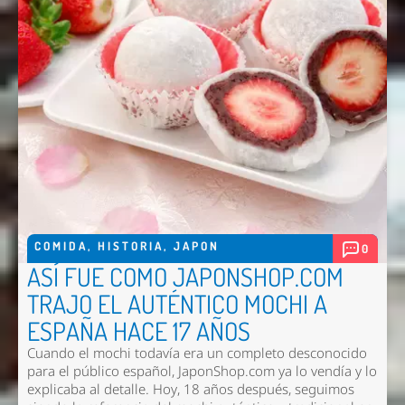
COMIDA
,
HISTORIA
,
JAPON
0
ASÍ FUE COMO JAPONSHOP.COM
TRAJO EL AUTÉNTICO MOCHI A
ESPAÑA HACE 17 AÑOS
Cuando el mochi todavía era un completo desconocido
para el público español, JaponShop.com ya lo vendía y lo
explicaba al detalle. Hoy, 18 años después, seguimos