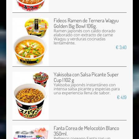
Fideos Ramen de Ternera Wagyu
Golden Big Bowl 106g.
Ramen japonés con caldo dorado
elaborado con extracto de carne
Wagyu y verduras cocinadas
lentamente.
€ 3,40
Yakisoba con Salsa Picante Super
Cup | 102 g
Yakisoba japonés instantáneo con
intensa salsa picante y especias para
una experiencia llena de sabor.
€ 4,19
Fanta Corea de Melocotón Blanco
350ml.
Refresco coreano Fanta con un