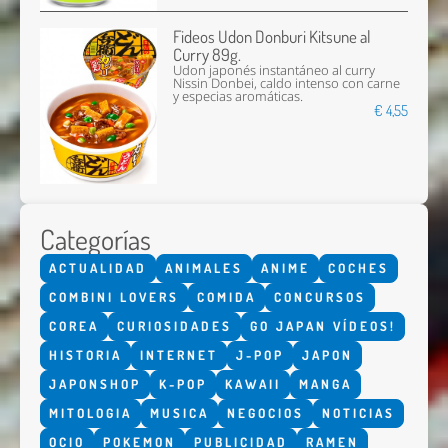
Fideos Udon Donburi Kitsune al
Curry 89g.
Udon japonés instantáneo al curry
Nissin Donbei, caldo intenso con carne
y especias aromáticas.
€ 4,55
Categorías
ACTUALIDAD
ANIMALES
ANIME
COCHES
COMBINI LOVERS
COMIDA
CONCURSOS
COREA
CURIOSIDADES
GO JAPAN VÍDEOS!
HISTORIA
INTERNET
J-POP
JAPON
JAPONSHOP
K-POP
KAWAII
MANGA
MITOLOGIA
MUSICA
NEGOCIOS
NOTICIAS
OCIO
POKEMON
PUBLICIDAD
RAMEN