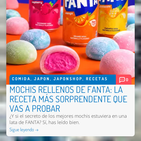
COMIDA
,
JAPON
,
JAPONSHOP
,
RECETAS
0
MOCHIS RELLENOS DE FANTA: LA
RECETA MÁS SORPRENDENTE QUE
VAS A PROBAR
¿Y si el secreto de los mejores mochis estuviera en una
lata de FANTA? Sí, has leído bien.
Sigue leyendo →