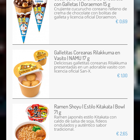
con Galletas | Doraemon 15 g
Crujiente cucurucho coreano relleno de
crema de chocolate con bolitas de
galleta y licencia oficial Doraemon.
€ 0,69
Galletitas Coreanas Rilakkuma en
Vasito | NAMU 17 g
Deliciosas galletitas coreanas Rilakkuma
presentadas en un adorable vasito con
licencia oficial San-X.
€ 1,00
Ramen Shoyu | Estilo Kitakata | Bowl
71 g
Ramen japonés estilo Kitakata con
caldo de salsa de soja, fideos
ondulados y auténtico sabor
tradicional.
€ 2,65