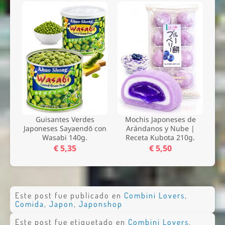
Guisantes Verdes
Mochis Japoneses de
Japoneses Sayaendō con
Arándanos y Nube |
Wasabi 140g.
Receta Kubota 210g.
€ 5,35
€ 5,50
Este post fue publicado en
Combini Lovers
,
Comida
,
Japon
,
Japonshop
Este post fue etiquetado en
Combini Lovers
,