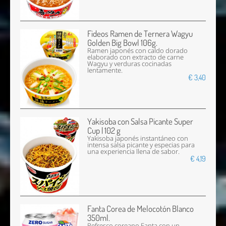
Fideos Ramen de Ternera Wagyu
Golden Big Bowl 106g.
Ramen japonés con caldo dorado
elaborado con extracto de carne
Wagyu y verduras cocinadas
lentamente.
€ 3,40
Yakisoba con Salsa Picante Super
Cup | 102 g
Yakisoba japonés instantáneo con
intensa salsa picante y especias para
una experiencia llena de sabor.
€ 4,19
Fanta Corea de Melocotón Blanco
350ml.
Refresco coreano Fanta con un