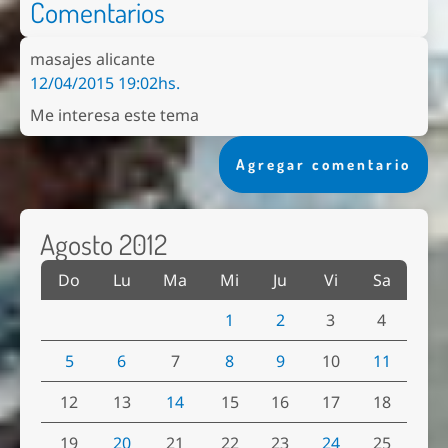
Comentarios
masajes alicante
12/04/2015 19:02hs.
Me interesa este tema
Agregar comentario
Agosto 2012
Do
Lu
Ma
Mi
Ju
Vi
Sa
1
2
3
4
5
6
7
8
9
10
11
12
13
14
15
16
17
18
19
20
21
22
23
24
25