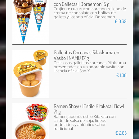
con Galletas | Doraemon 15 g
Crujiente cucurucho coreano relleno de
crema de chocolate con bolitas de
galleta y licencia oficial Doraemon.
€ 0,69
Galletitas Coreanas Rilakkuma en
Vasito | NAMU 17 g
Deliciosas galletitas coreanas Rilakkuma
presentadas en un adorable vasito con
licencia oficial San-X.
€ 1,00
Ramen Shoyu | Estilo Kitakata | Bowl
71 g
Ramen japonés estilo Kitakata con
caldo de salsa de soja, fideos
ondulados y auténtico sabor
tradicional.
€ 2,65