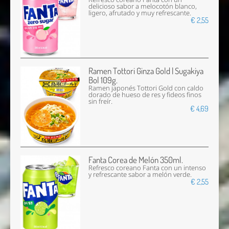
delicioso sabor a melocotón blanco,
ligero, afrutado y muy refrescante.
€ 2,55
Ramen Tottori Ginza Gold | Sugakiya
Bol 109g.
Ramen japonés Tottori Gold con caldo
dorado de hueso de res y fideos finos
sin freír.
€ 4,69
Fanta Corea de Melón 350ml.
Refresco coreano Fanta con un intenso
y refrescante sabor a melón verde.
€ 2,55