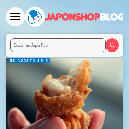
06
AGOSTO
2012