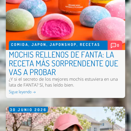
COMIDA
,
JAPON
,
JAPONSHOP
,
RECETAS
0
Enviar
MOCHIS RELLENOS DE FANTA: LA
RECETA MÁS SORPRENDENTE QUE
VAS A PROBAR
¿Y si el secreto de los mejores mochis estuviera en una
lata de FANTA? Sí, has leído bien.
Sigue leyendo →
30
JUNIO
2026