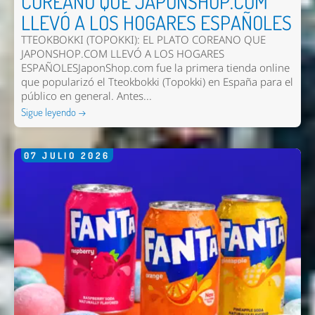
COREANO QUE JAPONSHOP.COM
LLEVÓ A LOS HOGARES ESPAÑOLES
TTEOKBOKKI (TOPOKKI): EL PLATO COREANO QUE
JAPONSHOP.COM LLEVÓ A LOS HOGARES
ESPAÑOLESJaponShop.com fue la primera tienda online
que popularizó el Tteokbokki (Topokki) en España para el
público en general. Antes...
Sigue leyendo →
07
JULIO
2026
Nombre *
Email *
Comentario *