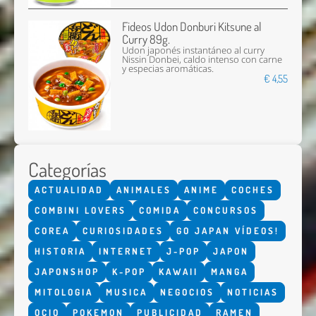
Fideos Udon Donburi Kitsune al
Curry 89g.
Udon japonés instantáneo al curry
Nissin Donbei, caldo intenso con carne
y especias aromáticas.
€ 4,55
Categorías
ACTUALIDAD
ANIMALES
ANIME
COCHES
COMBINI LOVERS
COMIDA
CONCURSOS
COREA
CURIOSIDADES
GO JAPAN VÍDEOS!
HISTORIA
INTERNET
J-POP
JAPON
JAPONSHOP
K-POP
KAWAII
MANGA
MITOLOGIA
MUSICA
NEGOCIOS
NOTICIAS
OCIO
POKEMON
PUBLICIDAD
RAMEN