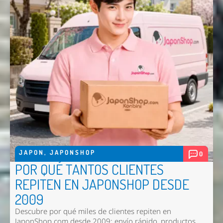
JAPON
,
JAPONSHOP
0
POR QUÉ TANTOS CLIENTES
REPITEN EN JAPONSHOP DESDE
2009
Descubre por qué miles de clientes repiten en
JaponShop.com desde 2009: envío rápido, productos