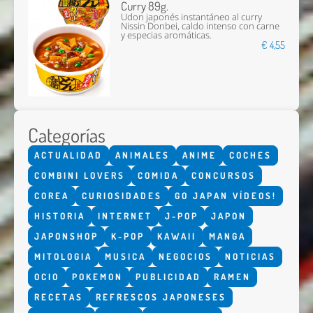
Curry 89g.
Udon japonés instantáneo al curry
Nissin Donbei, caldo intenso con carne
y especias aromáticas.
€ 4,55
Categorías
ACTUALIDAD
ANIMALES
ANIME
COCHES
COMBINI LOVERS
COMIDA
CONCURSOS
COREA
CURIOSIDADES
GO JAPAN VÍDEOS!
HISTORIA
INTERNET
J-POP
JAPON
JAPONSHOP
K-POP
KAWAII
MANGA
MITOLOGIA
MUSICA
NEGOCIOS
NOTICIAS
OCIO
POKEMON
PUBLICIDAD
RAMEN
RECETAS
REFRESCOS JAPONESES