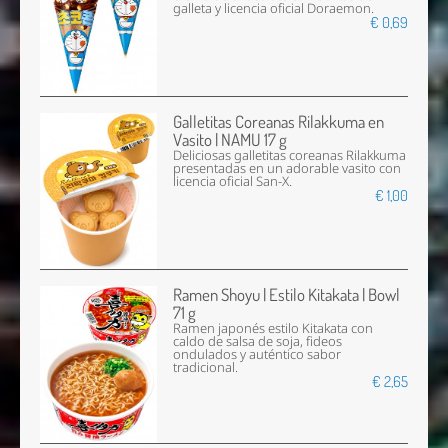
galleta y licencia oficial Doraemon.
€ 0,69
Galletitas Coreanas Rilakkuma en
Vasito | NAMU 17 g
Deliciosas galletitas coreanas Rilakkuma
presentadas en un adorable vasito con
licencia oficial San-X.
€ 1,00
Ramen Shoyu | Estilo Kitakata | Bowl
71 g
Ramen japonés estilo Kitakata con
caldo de salsa de soja, fideos
ondulados y auténtico sabor
tradicional.
€ 2,65