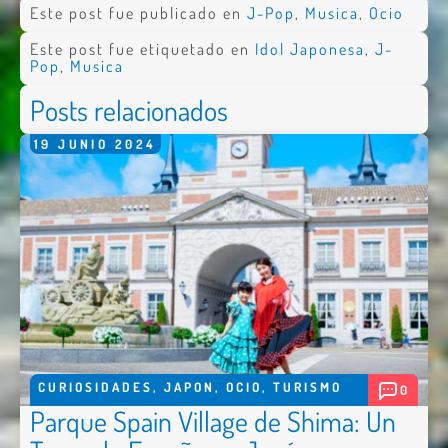
Este post fue publicado en
J-Pop
,
Musica
,
Ocio
Este post fue etiquetado en
Idol Japonesa
,
J-
Pop
,
Musica
Posts relacionados
19
JUNIO
2024
CURIOSIDADES
,
JAPON
,
OCIO
,
TURISMO
0
Parque Spain Village de Shima: Un