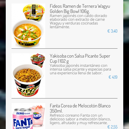
Fideos Ramen de Ternera Wagyu
Golden Big Bowl 106g.
Ramen japonés con caldo dorado
elaborado con extracto de carne
Wagyu y verduras cocinadas
lentamente.
€ 3,40
Yakisoba con Salsa Picante Super
Cup | 102 g
Yakisoba japonés instantáneo con
intensa salsa picante y especias para
una experiencia llena de sabor.
€ 4,19
Fanta Corea de Melocotón Blanco
350ml.
Refresco coreano Fanta con un
delicioso sabor a melocotón blanco,
ligero, afrutado y muy refrescante.
€ 2,55