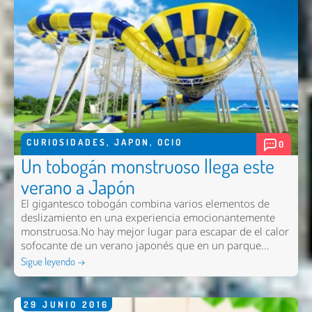
CURIOSIDADES
,
JAPON
,
OCIO
0
Un tobogán monstruoso llega este
verano a Japón
El gigantesco tobogán combina varios elementos de
deslizamiento en una experiencia emocionantemente
monstruosa.No hay mejor lugar para escapar de el calor
sofocante de un verano japonés que en un parque...
Sigue leyendo →
29
JUNIO
2016