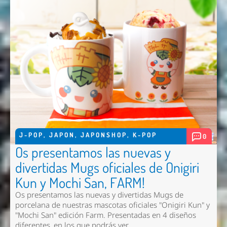
J-POP
,
JAPON
,
JAPONSHOP
,
K-POP
0
Os presentamos las nuevas y
divertidas Mugs oficiales de Onigiri
Kun y Mochi San, FARM!
Os presentamos las nuevas y divertidas Mugs de
porcelana de nuestras mascotas oficiales "Onigiri Kun" y
"Mochi San" edición Farm. Presentadas en 4 diseños
diferentes, en los que podrás ver...