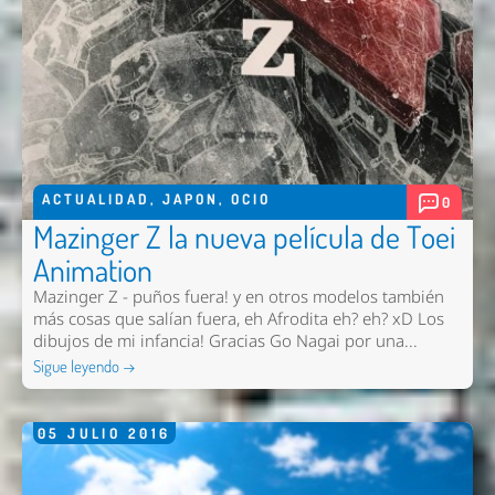
Enviar
ACTUALIDAD
,
JAPON
,
OCIO
0
Mazinger Z la nueva película de Toei
Animation
Mazinger Z - puños fuera! y en otros modelos también
más cosas que salían fuera, eh Afrodita eh? eh? xD Los
dibujos de mi infancia! Gracias Go Nagai por una...
Sigue leyendo →
05
JULIO
2016