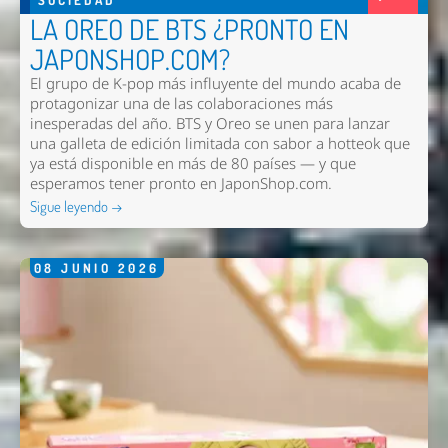
LA OREO DE BTS ¿PRONTO EN
JAPONSHOP.COM?
El grupo de K-pop más influyente del mundo acaba de
protagonizar una de las colaboraciones más
inesperadas del año. BTS y Oreo se unen para lanzar
una galleta de edición limitada con sabor a hotteok que
ya está disponible en más de 80 países — y que
esperamos tener pronto en
JaponShop.com
.
Sigue leyendo →
08
JUNIO
2026