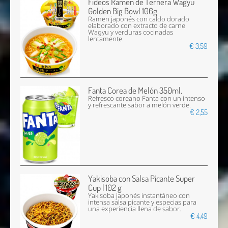
Fideos Ramen de Ternera Wagyu
Golden Big Bowl 106g.
Ramen japonés con caldo dorado
elaborado con extracto de carne
Wagyu y verduras cocinadas
lentamente.
€ 3,59
Fanta Corea de Melón 350ml.
Refresco coreano Fanta con un intenso
y refrescante sabor a melón verde.
€ 2,55
Yakisoba con Salsa Picante Super
Cup | 102 g
Yakisoba japonés instantáneo con
intensa salsa picante y especias para
una experiencia llena de sabor.
€ 4,49