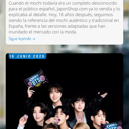
Cuando el mochi todavía era un completo desconocido
para el público español, JaponShop.com ya lo vendía y lo
explicaba al detalle. Hoy, 18 años después, seguimos
siendo la referencia del mochi auténtico y tradicional en
España, frente a las versiones adaptadas que han
inundado el mercado con la moda.
Sigue leyendo →
16
JUNIO
2026
Nombre *