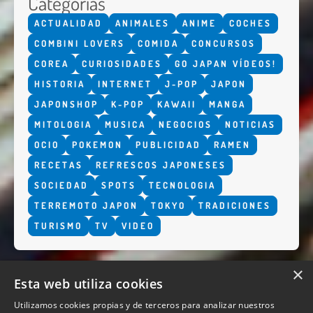
Categorías
ACTUALIDAD
ANIMALES
ANIME
COCHES
COMBINI LOVERS
COMIDA
CONCURSOS
COREA
CURIOSIDADES
GO JAPAN VÍDEOS!
HISTORIA
INTERNET
J-POP
JAPON
JAPONSHOP
K-POP
KAWAII
MANGA
MITOLOGIA
MUSICA
NEGOCIOS
NOTICIAS
OCIO
POKEMON
PUBLICIDAD
RAMEN
RECETAS
REFRESCOS JAPONESES
SOCIEDAD
SPOTS
TECNOLOGIA
TERREMOTO JAPON
TOKYO
TRADICIONES
TURISMO
TV
VIDEO
×
Esta web utiliza cookies
Utilizamos cookies propias y de terceros para analizar nuestros