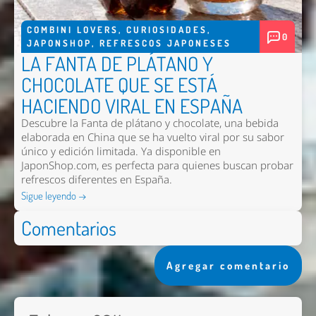
COMBINI LOVERS
,
CURIOSIDADES
,
0
JAPONSHOP
,
REFRESCOS JAPONESES
LA FANTA DE PLÁTANO Y
CHOCOLATE QUE SE ESTÁ
HACIENDO VIRAL EN ESPAÑA
Descubre la Fanta de plátano y chocolate, una bebida
elaborada en China que se ha vuelto viral por su sabor
único y edición limitada. Ya disponible en
JaponShop.com, es perfecta para quienes buscan probar
refrescos diferentes en España.
Sigue leyendo →
Comentarios
Agregar comentario