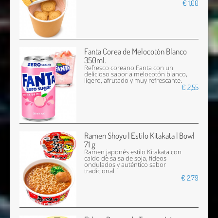
€ 1,00
Fanta Corea de Melocotón Blanco
350ml.
Refresco coreano Fanta con un
delicioso sabor a melocotón blanco,
ligero, afrutado y muy refrescante.
€ 2,55
Ramen Shoyu | Estilo Kitakata | Bowl
71 g
Ramen japonés estilo Kitakata con
caldo de salsa de soja, fideos
ondulados y auténtico sabor
tradicional.
€ 2,79