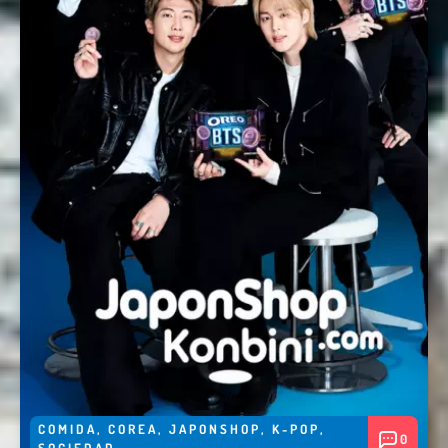
Email *
Comentario *
Enviar
COMIDA
,
COREA
,
JAPONSHOP
,
K-POP
,
0
SOCIEDAD