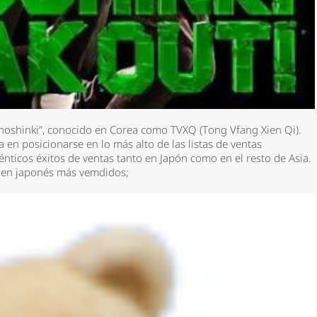
hoshinki”, conocido en Corea como TVXQ (Tong Vfang Xien Qi).
a en posicionarse en lo más alto de las listas de ventas
nticos éxitos de ventas tanto en Japón como en el resto de Asia.
s en japonés más vemdidos;
*
rio *