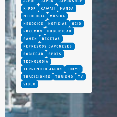
J-POP
JAPON
JAPONSHOP
K-POP
KAWAII
MANGA
MITOLOGIA
MUSICA
NEGOCIOS
NOTICIAS
OCIO
POKEMON
PUBLICIDAD
RAMEN
RECETAS
REFRESCOS JAPONESES
SOCIEDAD
SPOTS
TECNOLOGIA
TERREMOTO JAPON
TOKYO
TRADICIONES
TURISMO
TV
VIDEO