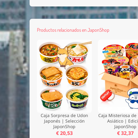
Productos relacionados en JaponShop
Caja Sorpresa de Udon
Caja Misteriosa d
Japonés | Selección
Asiático | Edic
JaponShop
JaponShop
€ 20,53
€ 32,37