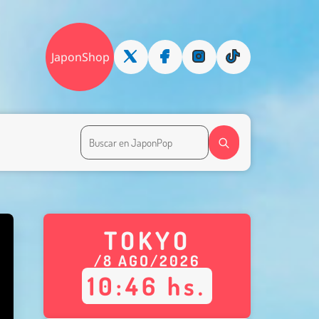
JaponShop
TOKYO
/
8
AGO
/
2026
10
:
46
hs.