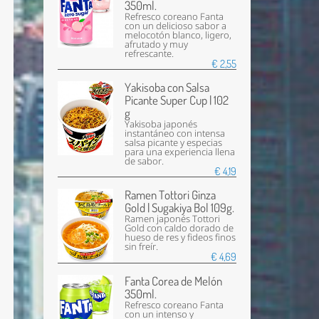
350ml.
Refresco coreano Fanta
con un delicioso sabor a
melocotón blanco, ligero,
afrutado y muy
refrescante.
€ 2,55
Yakisoba con Salsa
Picante Super Cup | 102
g
Yakisoba japonés
instantáneo con intensa
salsa picante y especias
para una experiencia llena
de sabor.
€ 4,19
Ramen Tottori Ginza
Gold | Sugakiya Bol 109g.
Ramen japonés Tottori
Gold con caldo dorado de
hueso de res y fideos finos
sin freír.
€ 4,69
Fanta Corea de Melón
350ml.
Refresco coreano Fanta
con un intenso y