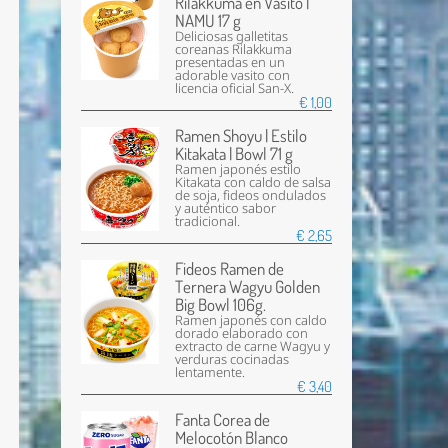
Rilakkuma en Vasito |
NAMU 17 g
Deliciosas galletitas
coreanas Rilakkuma
presentadas en un
adorable vasito con
licencia oficial San-X.
€ 1,00
Ramen Shoyu | Estilo
Kitakata | Bowl 71 g
Ramen japonés estilo
Kitakata con caldo de salsa
de soja, fideos ondulados
y auténtico sabor
tradicional.
€ 2,65
Fideos Ramen de
Ternera Wagyu Golden
Big Bowl 106g.
Ramen japonés con caldo
dorado elaborado con
extracto de carne Wagyu y
verduras cocinadas
lentamente.
€ 3,40
Fanta Corea de
Melocotón Blanco