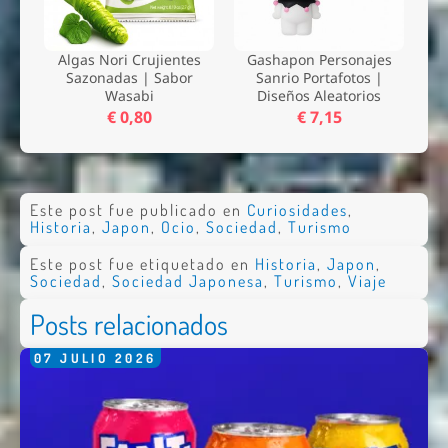
Algas Nori Crujientes
Gashapon Personajes
Sazonadas | Sabor
Sanrio Portafotos |
Wasabi
Diseños Aleatorios
€ 0,80
€ 7,15
Este post fue publicado en
Curiosidades
,
Historia
,
Japon
,
Ocio
,
Sociedad
,
Turismo
Este post fue etiquetado en
Historia
,
Japon
,
Sociedad
,
Sociedad Japonesa
,
Turismo
,
Viaje
Posts relacionados
07
JULIO
2026