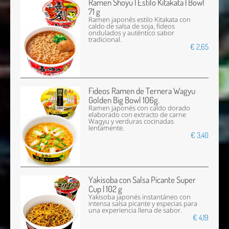
Ramen Shoyu | Estilo Kitakata | Bowl
71 g
Ramen japonés estilo Kitakata con
caldo de salsa de soja, fideos
ondulados y auténtico sabor
tradicional.
€ 2,65
Fideos Ramen de Ternera Wagyu
Golden Big Bowl 106g.
Ramen japonés con caldo dorado
elaborado con extracto de carne
Wagyu y verduras cocinadas
lentamente.
€ 3,40
Yakisoba con Salsa Picante Super
Cup | 102 g
Yakisoba japonés instantáneo con
intensa salsa picante y especias para
una experiencia llena de sabor.
€ 4,19