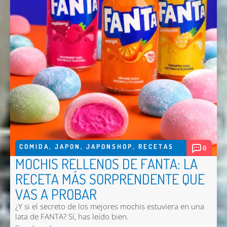
COMIDA
,
JAPON
,
JAPONSHOP
,
RECETAS
0
MOCHIS RELLENOS DE FANTA: LA
RECETA MÁS SORPRENDENTE QUE
VAS A PROBAR
¿Y si el secreto de los mejores mochis estuviera en una
lata de FANTA? Sí, has leído bien.