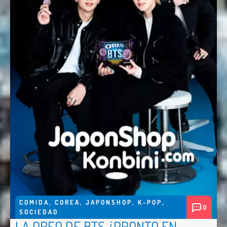
COMIDA
,
COREA
,
JAPONSHOP
,
K-POP
,
0
SOCIEDAD
LA OREO DE BTS ¿PRONTO EN