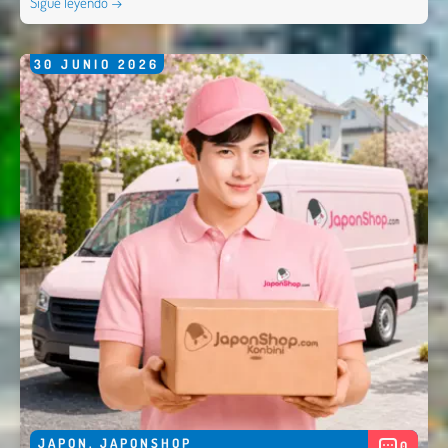
Sigue leyendo →
30
JUNIO
2026
JAPON
,
JAPONSHOP
0