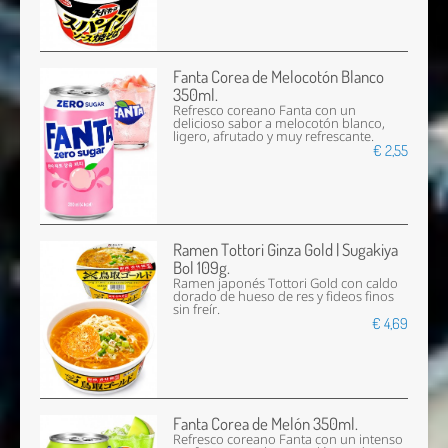
Fanta Corea de Melocotón Blanco
350ml.
Refresco coreano Fanta con un
delicioso sabor a melocotón blanco,
ligero, afrutado y muy refrescante.
€ 2,55
Ramen Tottori Ginza Gold | Sugakiya
Bol 109g.
Ramen japonés Tottori Gold con caldo
dorado de hueso de res y fideos finos
sin freír.
€ 4,69
Fanta Corea de Melón 350ml.
Refresco coreano Fanta con un intenso