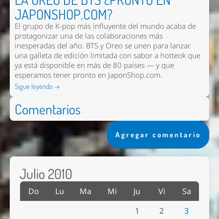
JAPONSHOP.COM?
El grupo de K-pop más influyente del mundo acaba de
protagonizar una de las colaboraciones más
inesperadas del año. BTS y Oreo se unen para lanzar
una galleta de edición limitada con sabor a hotteok que
ya está disponible en más de 80 países — y que
esperamos tener pronto en
JaponShop.com
.
Sigue leyendo →
Comentarios
Agregar comentario
Julio 2010
Do
Lu
Ma
Mi
Ju
Vi
Sa
1
2
3