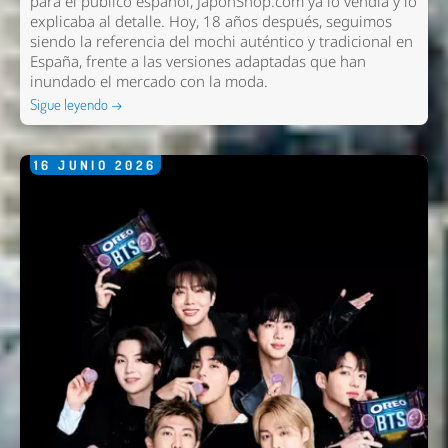
para el público español, JaponShop.com ya lo vendía y lo
explicaba al detalle. Hoy, 18 años después, seguimos
siendo la referencia del mochi auténtico y tradicional en
España, frente a las versiones adaptadas que han
inundado el mercado con la moda.
Sigue leyendo →
16
JUNIO
2026