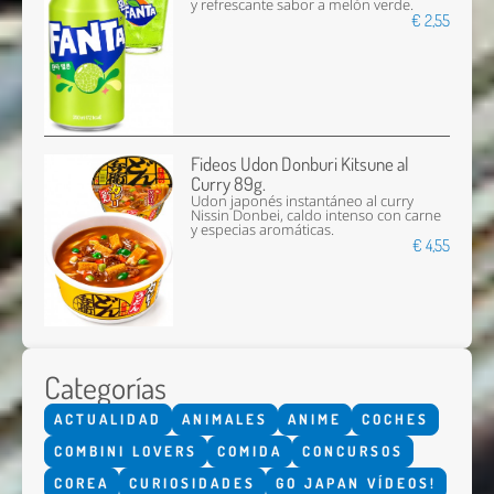
y refrescante sabor a melón verde.
€ 2,55
Fideos Udon Donburi Kitsune al
Curry 89g.
Udon japonés instantáneo al curry
Nissin Donbei, caldo intenso con carne
y especias aromáticas.
€ 4,55
Categorías
ACTUALIDAD
ANIMALES
ANIME
COCHES
COMBINI LOVERS
COMIDA
CONCURSOS
COREA
CURIOSIDADES
GO JAPAN VÍDEOS!