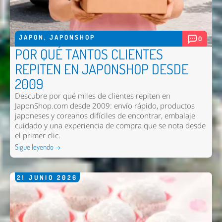
JAPON
,
JAPONSHOP
0
POR QUÉ TANTOS CLIENTES
REPITEN EN JAPONSHOP DESDE
2009
Descubre por qué miles de clientes repiten en
JaponShop.com desde 2009: envío rápido, productos
japoneses y coreanos difíciles de encontrar, embalaje
cuidado y una experiencia de compra que se nota desde
el primer clic.
Sigue leyendo →
21
JUNIO
2026