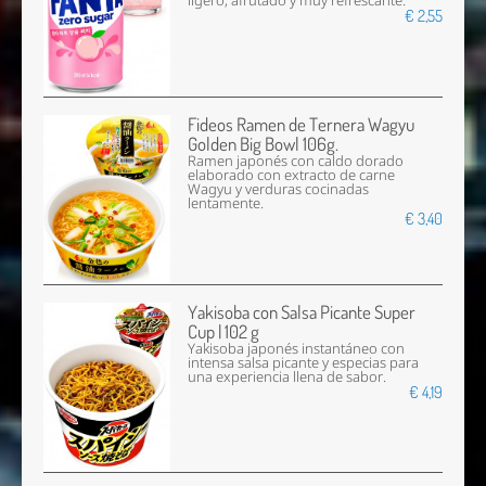
ligero, afrutado y muy refrescante.
€ 2,55
Fideos Ramen de Ternera Wagyu
Golden Big Bowl 106g.
Ramen japonés con caldo dorado
elaborado con extracto de carne
Wagyu y verduras cocinadas
lentamente.
€ 3,40
Yakisoba con Salsa Picante Super
Cup | 102 g
Yakisoba japonés instantáneo con
intensa salsa picante y especias para
una experiencia llena de sabor.
€ 4,19