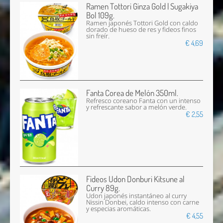
Ramen Tottori Ginza Gold | Sugakiya
Bol 109g.
Ramen japonés Tottori Gold con caldo
dorado de hueso de res y fideos finos
sin freír.
€ 4,69
Fanta Corea de Melón 350ml.
Refresco coreano Fanta con un intenso
y refrescante sabor a melón verde.
€ 2,55
Fideos Udon Donburi Kitsune al
Curry 89g.
Udon japonés instantáneo al curry
Nissin Donbei, caldo intenso con carne
y especias aromáticas.
€ 4,55