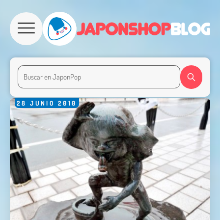
28
JUNIO
2010