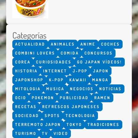
Categorías
ACTUALIDAD
ANIMALES
ANIME
COCHES
COMBINI LOVERS
COMIDA
CONCURSOS
COREA
CURIOSIDADES
GO JAPAN VÍDEOS!
HISTORIA
INTERNET
J-POP
JAPON
JAPONSHOP
K-POP
KAWAII
MANGA
MITOLOGIA
MUSICA
NEGOCIOS
NOTICIAS
OCIO
POKEMON
PUBLICIDAD
RAMEN
RECETAS
REFRESCOS JAPONESES
SOCIEDAD
SPOTS
TECNOLOGIA
TERREMOTO JAPON
TOKYO
TRADICIONES
TURISMO
TV
VIDEO