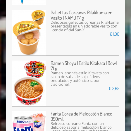
Galletitas Coreanas Rilakkuma en
Vasito | NAMU 17 g
Deliciosas galletitas coreanas Rilakkuma
presentadas en un adorable vasito con
licencia oficial San-X.
€ 1,00
Ramen Shoyu | Estilo Kitakata | Bowl
71 g
Ramen japonés estilo Kitakata con
caldo de salsa de soja, fideos
ondulados y auténtico sabor
tradicional.
€ 2,65
Fanta Corea de Melocotón Blanco
350ml.
Refresco coreano Fanta con un
delicioso sabor a melocotón blanco,