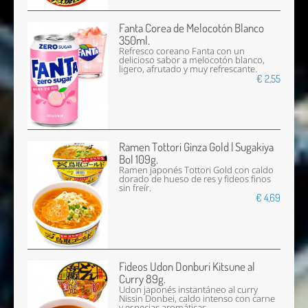
Fanta Corea de Melocotón Blanco
350ml.
Refresco coreano Fanta con un
delicioso sabor a melocotón blanco,
ligero, afrutado y muy refrescante.
€ 2,55
Ramen Tottori Ginza Gold | Sugakiya
Bol 109g.
Ramen japonés Tottori Gold con caldo
dorado de hueso de res y fideos finos
sin freír.
€ 4,69
Fideos Udon Donburi Kitsune al
Curry 89g.
Udon japonés instantáneo al curry
Nissin Donbei, caldo intenso con carne
y especias aromáticas.