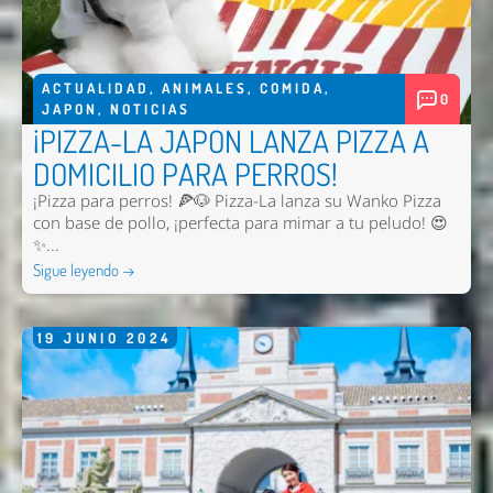
ACTUALIDAD
,
ANIMALES
,
COMIDA
,
0
JAPON
,
NOTICIAS
¡PIZZA-LA JAPON LANZA PIZZA A
DOMICILIO PARA PERROS!
¡Pizza para perros! 🍕🐶 Pizza-La lanza su Wanko Pizza
con base de pollo, ¡perfecta para mimar a tu peludo! 😍
✨...
Sigue leyendo →
19
JUNIO
2024