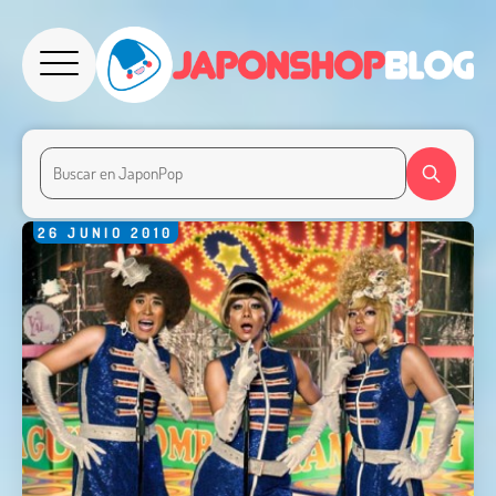
26
JUNIO
2010