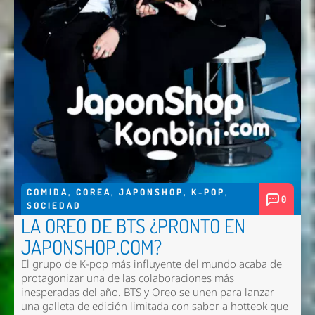
COMIDA
,
COREA
,
JAPONSHOP
,
K-POP
,
0
SOCIEDAD
LA OREO DE BTS ¿PRONTO EN
JAPONSHOP.COM?
El grupo de K-pop más influyente del mundo acaba de
protagonizar una de las colaboraciones más
inesperadas del año. BTS y Oreo se unen para lanzar
una galleta de edición limitada con sabor a hotteok que