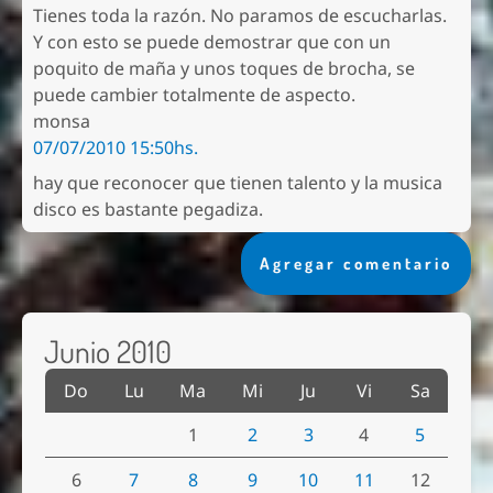
Tienes toda la razón. No paramos de escucharlas.
Y con esto se puede demostrar que con un
poquito de maña y unos toques de brocha, se
puede cambier totalmente de aspecto.
monsa
07/07/2010 15:50hs.
hay que reconocer que tienen talento y la musica
disco es bastante pegadiza.
Agregar comentario
Junio 2010
Do
Lu
Ma
Mi
Ju
Vi
Sa
1
2
3
4
5
6
7
8
9
10
11
12