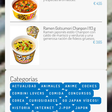
€ 4,55
Ramen Gotsumori Chanpon | 113 g
Ramen japonés estilo Chanpon con
caldo de marisco y verduras y una
generosa ración de fideos gruesos.
€ 3,65
Categorías
ACTUALIDAD
ANIMALES
ANIME
COCHES
COMBINI LOVERS
COMIDA
CONCURSOS
COREA
CURIOSIDADES
GO JAPAN VÍDEOS!
HISTORIA
INTERNET
J-POP
JAPON