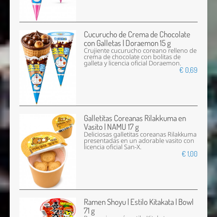
Cucurucho de Crema de Chocolate
con Galletas | Doraemon 15 g
Crujiente cucurucho coreano relleno de
crema de chocolate con bolitas de
galleta y licencia oficial Doraemon.
€ 0,69
Galletitas Coreanas Rilakkuma en
Vasito | NAMU 17 g
Deliciosas galletitas coreanas Rilakkuma
presentadas en un adorable vasito con
licencia oficial San-X.
€ 1,00
Ramen Shoyu | Estilo Kitakata | Bowl
71 g