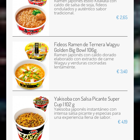
Ramen japonés estilo Kitakata con
caldo de salsa de soja, fideos
ondulados y auténtico sabor
tradicional.
€ 2,65
Fideos Ramen de Ternera Wagyu
Golden Big Bowl 106g.
Ramen japonés con caldo dorado
elaborado con extracto de carne
Wagyu y verduras cocinadas
lentamente.
€ 3,40
Yakisoba con Salsa Picante Super
Cup | 102 g
Yakisoba japonés instantáneo con
intensa salsa picante y especias para
una experiencia llena de sabor.
€ 4,19