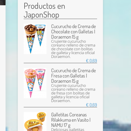
Productos en
JaponShop
Cucurucho de Crema de
Chocolate con Galletas |
Doraemon 15 g
Crujiente cucurucho
coreano relleno de crema
de chocolate con bolitas
de galleta y licencia oficial
Doraemon.
€ 0,69
Cucurucho de Crema de
Fresa con Galletas |
Doraemon 15 g
Crujiente cucurucho
coreano relleno de crema
de fresa con bolitas de
galleta y licencia oficial
Doraemon.
€ 0,69
Galletitas Coreanas
Rilakkuma en Vasito |
NAMU 17 g
Deliciosas galletitas