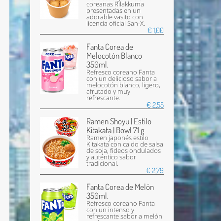
coreanas Rilakkuma
presentadas en un
adorable vasito con
licencia oficial San-X.
€ 1,00
Fanta Corea de
Melocotón Blanco
350ml.
Refresco coreano Fanta
con un delicioso sabor a
melocotón blanco, ligero,
afrutado y muy
refrescante.
€ 2,55
Ramen Shoyu | Estilo
Kitakata | Bowl 71 g
Ramen japonés estilo
Kitakata con caldo de salsa
de soja, fideos ondulados
y auténtico sabor
tradicional.
€ 2,79
Fanta Corea de Melón
350ml.
Refresco coreano Fanta
con un intenso y
refrescante sabor a melón