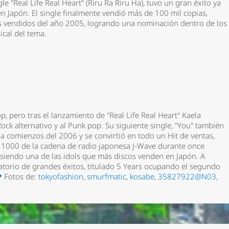
e "Real Life Real Heart" (Riru Ra Riru Ha), tuvo un gran éxito ya
Japón. El single finalmente vendió más de 100 mil copias,
as vendidos del año 2005, logrando una nominación dentro de los
cal del tema.
p, pero tras el lanzamiento de "Real Life Real Heart" Kaela
ck alternativo y al Punk pop. Su siguiente single, "You" también
 a comienzos del 2006 y se convirtió en todo un Hit de ventas,
 1000 de la cadena de radio japonesa J-Wave durante once
siendo una de las idols que más discos venden en Japón. A
atorio de grandes éxitos, titulado 5 Years ocupando el segundo
*
❤
Fotos de:
tokyofashion
,
smurfmatic
,
kosabe
,
35827922@N03
,
rio *