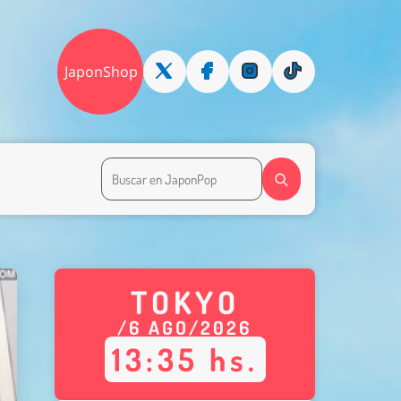
JaponShop
TOKYO
/
6
AGO
/
2026
13
:
35
hs.