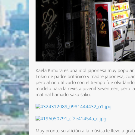
Kaela Kimura es una idol japonesa muy popular e
Tokio de padre británico y madre japonesa, cuan
pero al no utilizarlo con el tiempo fue olvidánd
modelo para la revista juvenil Seventeen, pero 
matinal llamado saku saku.
Muy pronto su afición a la música le llevo a gra