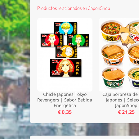
Productos relacionados en JaponShop
Chicle Japones Tokyo
Caja Sorpresa de
Revengers | Sabor Bebida
Japonés | Selec
Energética
JaponShop
€ 0,35
€ 21,25