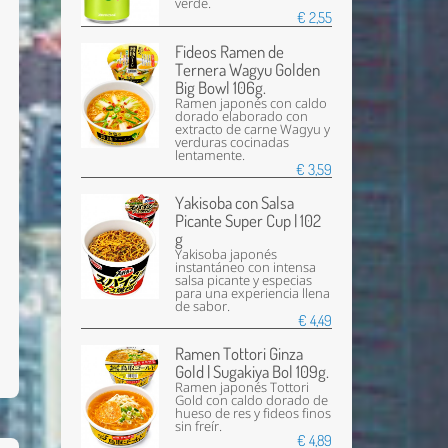
verde.
€ 2,55
Fideos Ramen de
Ternera Wagyu Golden
Big Bowl 106g.
Ramen japonés con caldo
dorado elaborado con
extracto de carne Wagyu y
verduras cocinadas
lentamente.
€ 3,59
Yakisoba con Salsa
Picante Super Cup | 102
g
Yakisoba japonés
instantáneo con intensa
salsa picante y especias
para una experiencia llena
de sabor.
€ 4,49
Ramen Tottori Ginza
Gold | Sugakiya Bol 109g.
Ramen japonés Tottori
Gold con caldo dorado de
hueso de res y fideos finos
sin freír.
€ 4,89