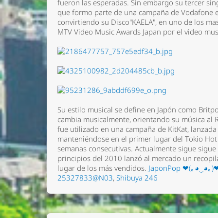
fueron las esperadas. Sin embargo su tercer singl
que formo parte de una campaña de Vodafone en 
convirtiendo su Disco"KAELA", en uno de los m
MTV Video Music Awards Japan por el video musi
Su estilo musical se define en Japón como Britpo
cambia musicalmente, orientando su música al Ro
fue utilizado en una campaña de KitKat, lanzada
manteniéndose en el primer lugar del Tokio Hot
semanas consecutivas. Actualmente sigue sigue 
principios del 2010 lanzó al mercado un recopil
Nombre 
lugar de los más vendidos.
JaponPop ❤(｡◕‿◕｡)
25327833@N03
,
Shibuya 246
Email *
Comenta