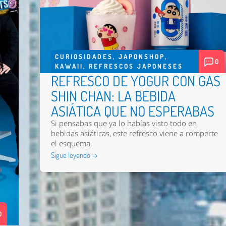
CURIOSIDADES
,
JAPONSHOP
,
0
KAWAII
,
REFRESCOS JAPONESES
REFRESCO DE YOGUR CON GAS
SHIN CHAN: LA BEBIDA
ASIÁTICA QUE NO ESPERABAS
Si pensabas que ya lo habías visto todo en
bebidas asiáticas, este refresco viene a romperte
el esquema.
Sigue leyendo →
0