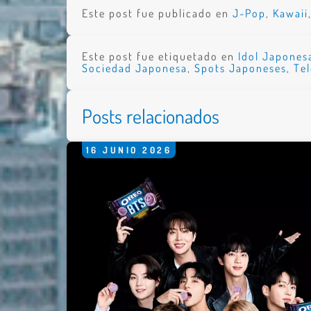
Este post fue publicado en
J-Pop
,
Kawaii
Este post fue etiquetado en
Idol Japones
Sociedad Japonesa
,
Spots Japoneses
,
Te
Posts relacionados
16
JUNIO
2026