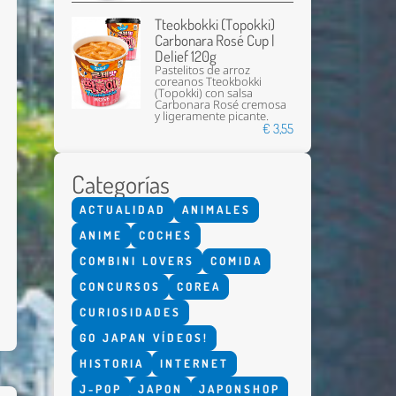
Tteokbokki (Topokki)
Carbonara Rosé Cup |
Delief 120g
Pastelitos de arroz
coreanos Tteokbokki
(Topokki) con salsa
Carbonara Rosé cremosa
y ligeramente picante.
€ 3,55
Enviar
Categorías
ACTUALIDAD
ANIMALES
ANIME
COCHES
COMBINI LOVERS
COMIDA
CONCURSOS
COREA
CURIOSIDADES
GO JAPAN VÍDEOS!
HISTORIA
INTERNET
J-POP
JAPON
JAPONSHOP