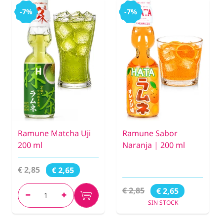
-7%
-7%
Ramune Matcha Uji
Ramune Sabor
200 ml
Naranja | 200 ml
€ 2,85
€ 2,65
€ 2,85
€ 2,65
SIN STOCK