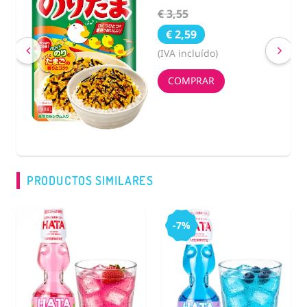
€ 3,55
€ 2,59
(IVA incluído)
COMPRAR
PRODUCTOS SIMILARES
-7%