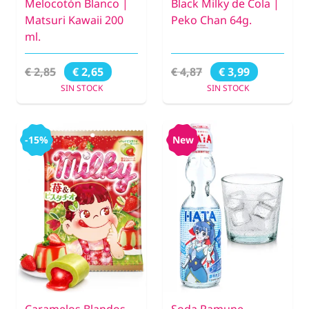
Melocotón Blanco |
Black Milky de Cola |
Matsuri Kawaii 200
Peko Chan 64g.
ml.
€ 2,85
€ 4,87
€ 2,65
€ 3,99
SIN STOCK
SIN STOCK
-15%
New