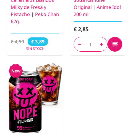
Caramelos Blandos
Soda Ramune
Milky de Fresa y
Original | Anime Idol
Pistacho | Peko Chan
200 ml
62g.
€ 2,85
€ 4,59
€ 3,89
SIN STOCK
New