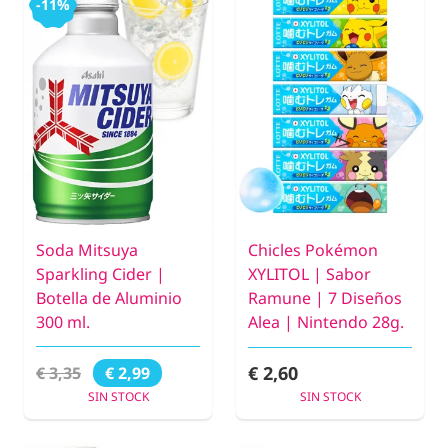
-11%
Soda Mitsuya
Chicles Pokémon
Sparkling Cider |
XYLITOL | Sabor
Botella de Aluminio
Ramune | 7 Diseños
300 ml.
Alea | Nintendo 28g.
€ 2,60
€ 3,35
€ 2,99
SIN STOCK
SIN STOCK