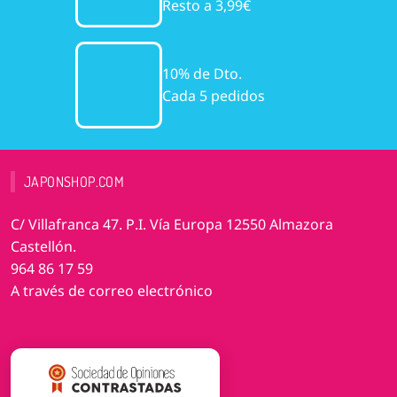
Resto a 3,99€
10% de Dto.
Cada 5 pedidos
JAPONSHOP.COM
C/ Villafranca 47. P.I. Vía Europa 12550 Almazora
Castellón.
964 86 17 59
A través de correo electrónico