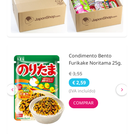
Condimento Bento
nidad
Furikake Noritama 25g.
€ 3,55
€ 2,59
(IVA incluído)
COMPRAR