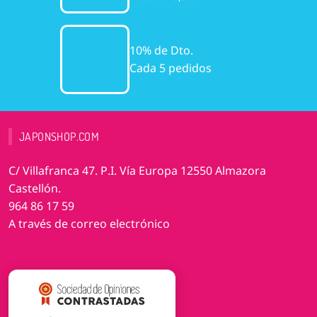
10% de Dto.
Cada 5 pedidos
JAPONSHOP.COM
C/ Villafranca 47. P.I. Vía Europa 12550 Almazora
Castellón.
964 86 17 59
A través de correo electrónico