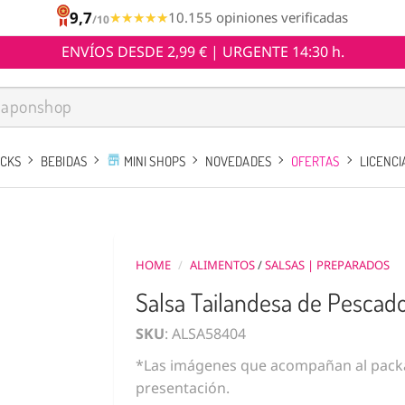
9,7
★★★★★
★★★★★
10.155 opiniones verificadas
/10
ENVÍOS DESDE 2,99 € | URGENTE 14:30 h.
ACKS
BEBIDAS
MINI SHOPS
NOVEDADES
OFERTAS
LICENCI
HOME
/
ALIMENTOS
/
SALSAS | PREPARADOS
Salsa Tailandesa de Pescad
SKU
: ALSA58404
*Las imágenes que acompañan al packa
presentación.