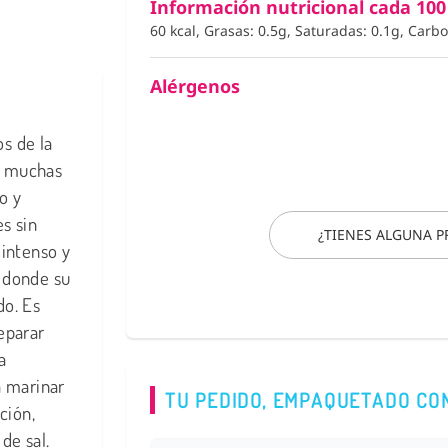
Información nutricional cada 100
60 kcal, Grasas: 0.5g, Saturadas: 0.1g, Carb
Alérgenos
s de la
en muchas
o y
s sin
¿TIENES ALGUNA 
 intenso y
, donde su
do. Es
eparar
a
a marinar
TU PEDIDO, EMPAQUETADO CO
ción,
de sal.