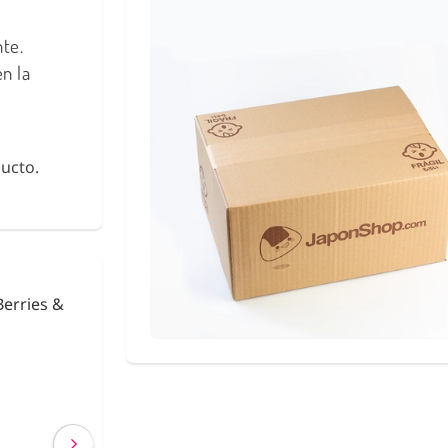
e
te.
n la
ucto.
urikake
Fideos de Konjac
Shirataki con Ca
€ 2,63
€ 2,40
(IVA incluído)