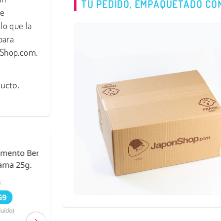
TU PEDIDO, EMPAQUETADO CO
ne
lo que la
para
nShop.com.
ucto.
urikake
Fideos de Konjac
Shirataki con Ca
€ 2,63
€ 2,40
(IVA incluído)