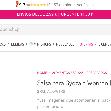
9,7
★★★★★
★★★★★
10.157 opiniones verificadas
/10
ENVÍOS DESDE 2,99 € | URGENTE 14:30 h.
ACKS
BEBIDAS
MINI SHOPS
NOVEDADES
OFERTAS
LICENCI
HOME
/
ALIMENTOS
/
SALSAS | PREPARADOS
Salsa para Gyoza o Wonton 
SKU
: ALSA9138
*Las imágenes que acompañan al packa
presentación.