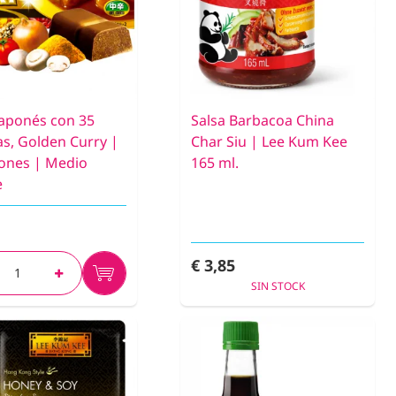
Japonés con 35
Salsa Barbacoa China
as, Golden Curry |
Char Siu | Lee Kum Kee
iones | Medio
165 ml.
e
€ 3,85
SIN STOCK