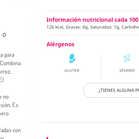
Información nutricional cada 100
126 kcal, Grasas: 6g, Saturadas: 1g, Carbohi
 o
Alérgenos
a para
. Combina
rroz,
GLUTEN
SÉSAMO
El
¿TIENES ALGUNA 
e no
sión. Es
pero
ladas con
in