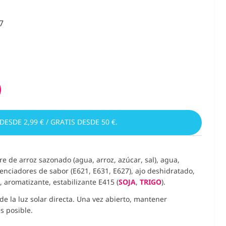
7
 DESDE 2,99 € / GRATIS DESDE 50 €.
gre de arroz sazonado (agua, arroz, azúcar, sal), agua,
tenciadores de sabor (E621, E631, E627), ajo deshidratado,
s, aromatizante, estabilizante E415 (
SOJA
,
TRIGO
).
de la luz solar directa. Una vez abierto, mantener
s posible.