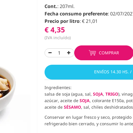
Cont.
: 207ml.
Fecha consumo preferente
: 02/07/202
Precio por litro
: € 21,01
€ 4,35
(IVA incluído)
COMPRAR
ENVÍOS 14.30 HS. /
Ingredientes:
salsa de soja (agua, sal,
SOJA
,
TRIGO
), vina
azúcar, aceite de
SOJA
, colorante E150a, po
aceite de
SÉSAMO
, sal, chiles deshidratado
Conservar en lugar fresco y seco, protegido 
refrigerado bien cerrado, y consumir lo ante