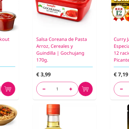
ckout
Salsa Coreana de Pasta
Curry 
Arroz, Cereales y
Especi
Guindilla | Gochujang
12 rac
170g.
Picant
€ 3,99
€ 7,19