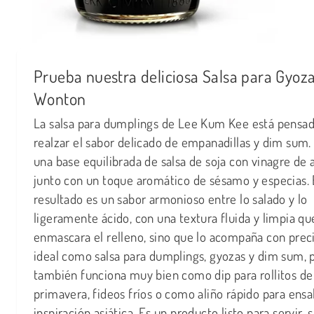
Prueba nuestra deliciosa Salsa para Gyoza
Wonton
La salsa para dumplings de Lee Kum Kee está pensad
realzar el sabor delicado de empanadillas y dim sum
una base equilibrada de salsa de soja con vinagre de a
junto con un toque aromático de sésamo y especias. 
resultado es un sabor armonioso entre lo salado y lo
ligeramente ácido, con una textura fluida y limpia qu
enmascara el relleno, sino que lo acompaña con preci
ideal como salsa para dumplings, gyozas y dim sum, 
también funciona muy bien como dip para rollitos de
primavera, fideos fríos o como aliño rápido para ensa
inspiración asiática. Es un producto listo para servir, s