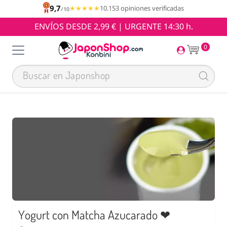
9,7
★★★★★
★★★★★
10.153 opiniones verificadas
/10
ENVÍOS DESDE 2,99 € | URGENTE 14:30 h.
0
Yogurt con Matcha Azucarado ❤