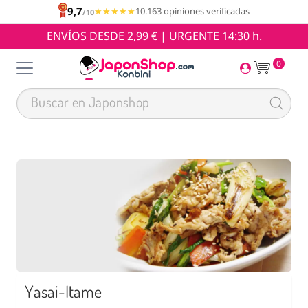
9,7
★★★★★
★★★★★
10.163 opiniones verificadas
/10
ENVÍOS DESDE 2,99 € | URGENTE 14:30 h.
0
Yasai-Itame