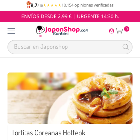
9,7
★★★★★
★★★★★
10.154 opiniones verificadas
/10
ENVÍOS DESDE 2,99 € | URGENTE 14:30 h.
0
Tortitas Coreanas Hotteok