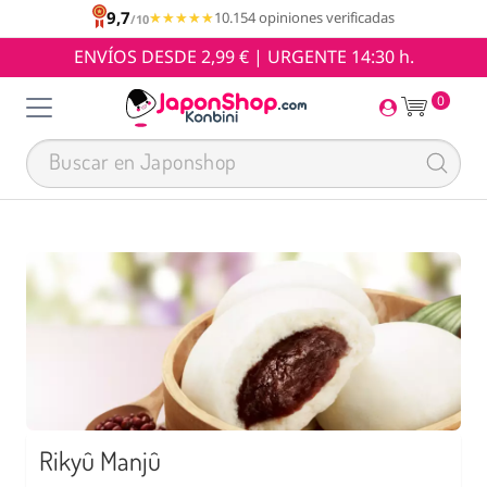
9,7
★★★★★
★★★★★
10.154 opiniones verificadas
/10
ENVÍOS DESDE 2,99 € | URGENTE 14:30 h.
0
Rikyû Manjû