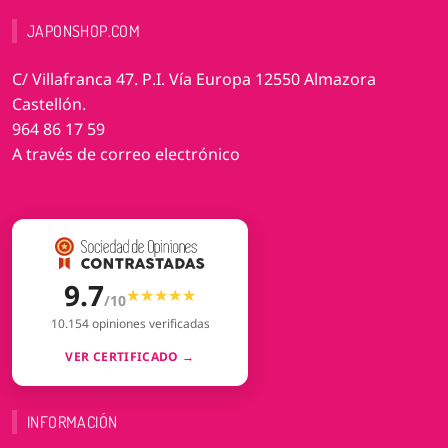
JAPONSHOP.COM
C/ Villafranca 47. P.I. Vía Europa 12550 Almazora
Castellón.
964 86 17 59
A través de correo electrónico
9.7
★★★★★
★★★★★
/10
10.154 opiniones verificadas
VER CERTIFICADO →
INFORMACIÓN