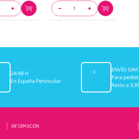
ENVÍO GRA
24/48 H
Para pedido
En España Penínsular
Resto a 3,9
INFORMACIÓN