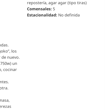
repostería, agar agar (tipo tiras)
Comensales:
5
Estacionalidad:
No definida
ndas.
oko”, los
r de nuevo.
(750w) un
, cocinar
ntes.
otra.
 masa,
cerezas