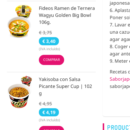
japonesas
Fideos Ramen de Ternera
6. Aplast
Wagyu Golden Big Bowl
Poner sob
106g.
7. Lavar 
una cazue
€ 3,75
agar agar
€ 3,40
8. Coger 
(IVA incluído)
agar ante
COMPRAR
9. Meter 
Recetas 
Saborja
Yakisoba con Salsa
saborja
Picante Super Cup | 102
g
€ 4,95
€ 4,19
(IVA incluído)
PRODUC