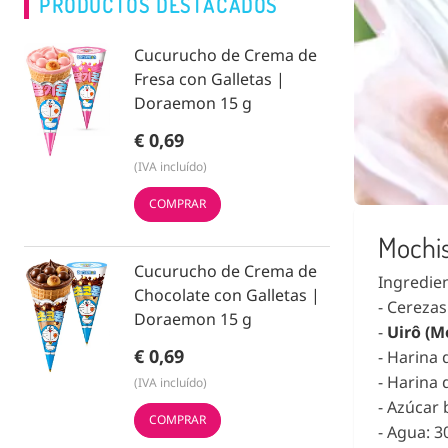
PRODUCTOS DESTACADOS
Cucurucho de Crema de
Fresa con Galletas |
Doraemon 15 g
€ 0,69
(IVA incluído)
COMPRAR
Mochis
Cucurucho de Crema de
Ingredie
Chocolate con Galletas |
- Cerezas
Doraemon 15 g
-
Uirô (M
€ 0,69
- Harina 
- Harina 
(IVA incluído)
- Azúcar 
COMPRAR
- Agua: 3