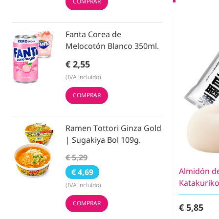
COMPRAR
Fanta Corea de
Melocotón Blanco 350ml.
€ 2,55
(IVA incluído)
COMPRAR
Ramen Tottori Ginza Gold
| Sugakiya Bol 109g.
€ 5,29
Almidón de
€ 4,69
Katakuriko
(IVA incluído)
COMPRAR
€ 5,85