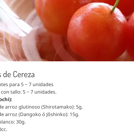
 de Cereza
ntes para 5 ~ 7 unidades
 con tallo: 5 ~ 7 unidades.
ochi):
de arroz glutinoso (Shirotamako): 5g.
de arroz (Dangoko ó Jôshinko): 15g.
blanco: 30g.
0cc.