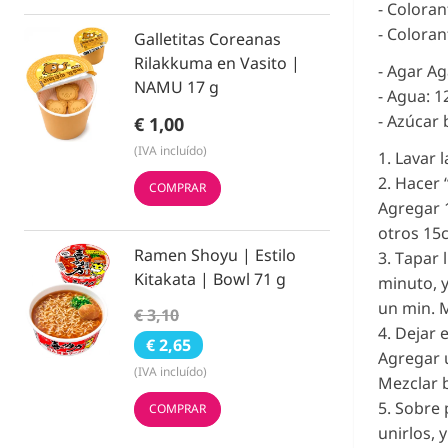
- Coloran
- Coloran
Galletitas Coreanas
Rilakkuma en Vasito |
- Agar Aga
NAMU 17 g
- Agua: 1
- Azúcar 
€ 1,00
(IVA incluído)
1. Lavar 
2. Hacer 
COMPRAR
Agregar 1
otros 15c
Ramen Shoyu | Estilo
3. Tapar
Kitakata | Bowl 71 g
minuto, 
un min. 
€ 3,10
4. Dejar 
€ 2,65
Agregar u
(IVA incluído)
Mezclar b
5. Sobre 
COMPRAR
unirlos, 