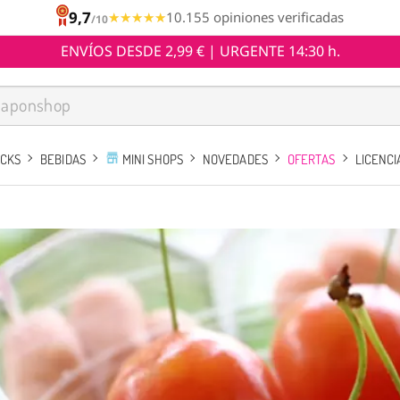
9,7
★★★★★
★★★★★
10.155 opiniones verificadas
/10
ENVÍOS DESDE 2,99 € | URGENTE 14:30 h.
ACKS
BEBIDAS
MINI SHOPS
NOVEDADES
OFERTAS
LICENCI