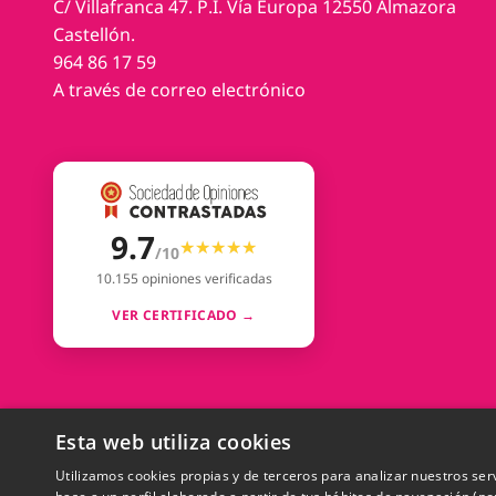
C/ Villafranca 47. P.I. Vía Europa 12550 Almazora
Castellón.
964 86 17 59
A través de correo electrónico
9.7
★★★★★
★★★★★
/10
10.155 opiniones verificadas
VER CERTIFICADO →
Esta web utiliza cookies
Utilizamos cookies propias y de terceros para analizar nuestros ser