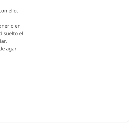
on ello.
ponerlo en
isuelto el
iar.
 de agar