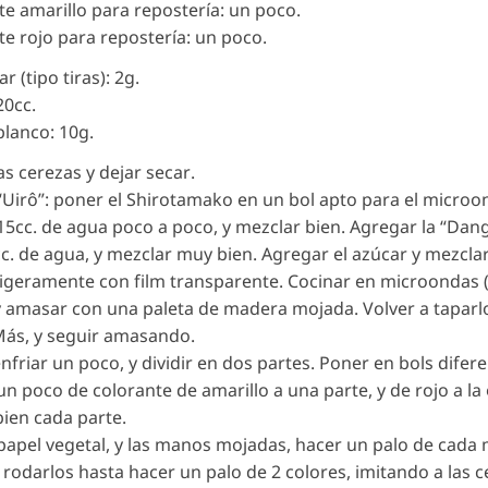
te amarillo para repostería: un poco.
te rojo para repostería: un poco.
r (tipo tiras): 2g.
20cc.
blanco: 10g.
las cerezas y dejar secar.
“Uirô”: poner el Shirotamako en un bol apto para el microo
5cc. de agua poco a poco, y mezclar bien. Agregar la “Dang
c. de agua, y mezclar muy bien. Agregar el azúcar y mezcla
 ligeramente con film transparente. Cocinar en microondas 
y amasar con una paleta de madera mojada. Volver a taparlo
Más, y seguir amasando.
enfriar un poco, y dividir en dos partes. Poner en bols difere
n poco de colorante de amarillo a una parte, y de rojo a la 
ien cada parte.
papel vegetal, y las manos mojadas, hacer un palo de cada
y rodarlos hasta hacer un palo de 2 colores, imitando a las 