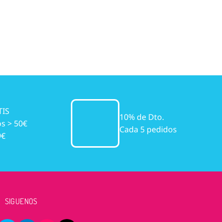
TIS
10% de Dto.
s > 50€
Cada 5 pedidos
9€
SIGUENOS