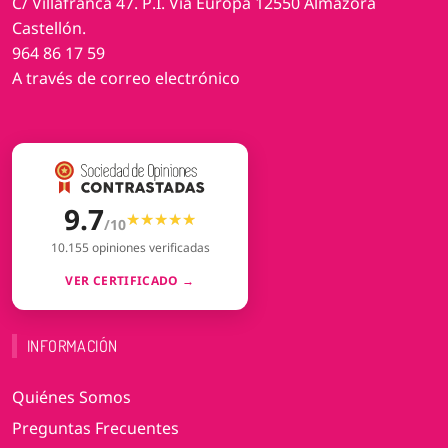
C/ Villafranca 47. P.I. Vía Europa 12550 Almazora
Castellón.
964 86 17 59
A través de correo electrónico
9.7
★★★★★
★★★★★
/10
10.155 opiniones verificadas
VER CERTIFICADO →
INFORMACIÓN
Quiénes Somos
Preguntas Frecuentes