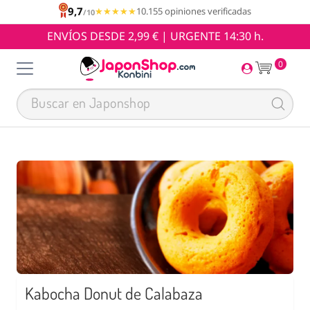
9,7
★★★★★
★★★★★
10.155 opiniones verificadas
/10
ENVÍOS DESDE 2,99 € | URGENTE 14:30 h.
0
Kabocha Donut de Calabaza